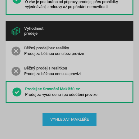
O vše je postaráno od přípravy prodeje, přes prohlídky,
vyjednávání, smlouvy až po předání nemovitosti
Výhodnost
prodeje
Prodej za běžnou cenu bez provize
Prodej za běžnou cenu za provizi
Prodej za vyšší cenu
i po odečtění provize
VYHLEDAT MAKLÉŘE