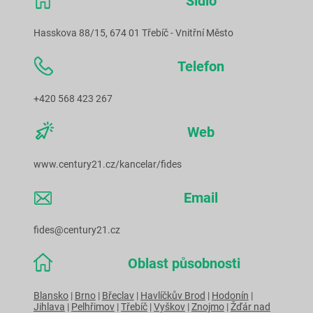
Sídlo
Hasskova 88/15, 674 01 Třebíč - Vnitřní Město
Telefon
+420 568 423 267
Web
www.century21.cz/kancelar/fides
Email
fides@century21.cz
Oblast působnosti
Blansko
|
Brno
|
Břeclav
|
Havlíčkův Brod
|
Hodonín
|
Jihlava
|
Pelhřimov
|
Třebíč
|
Vyškov
|
Znojmo
|
Žďár nad