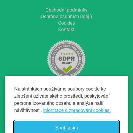
Obchodní podmínky
Ochrana osobních údajů
Cookies
Kontakt
Na stránkách používáme soubory cookie ke
zlepšení uživatelského prostředí, poskytování
personalizovaného obsahu a analýze naší
NAVIGACE
návštěvnosti.
Informace o zpracování cookies.
Hlavní strana
O projektu
Souhlasím
Chci top makléře