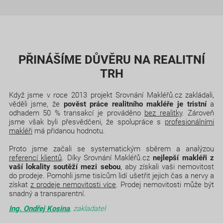
PŘINÁŠÍME DŮVĚRU NA REALITNÍ
TRH
Když jsme v roce 2013 projekt Srovnání Makléřů.cz zakládali,
věděli jsme, že
pověst práce realitního makléře je tristní
a
odhadem 50 % transakcí je prováděno
bez realitky
. Zároveň
jsme však byli přesvědčeni, že spolupráce s
profesionálními
makléři
má přidanou hodnotu.
Proto jsme začali se systematickým sběrem a analýzou
referencí klientů
. Díky Srovnání Makléřů.cz
nejlepší makléři z
vaší lokality soutěží mezi sebou
, aby získali vaši nemovitost
do prodeje. Pomohli jsme tisícům lidí ušetřit jejich čas a nervy a
získat
z prodeje nemovitosti více
. Prodej nemovitosti může být
snadný a transparentní.
Ing. Ondřej Kosina
, zakladatel