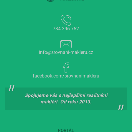
734 396 752
info@srovnani-makleru.cz
facebook.com/srovnanimakleru
Spojujeme vás s nejlepšími realitními
makléři. Od roku 2013.
PORTÁL