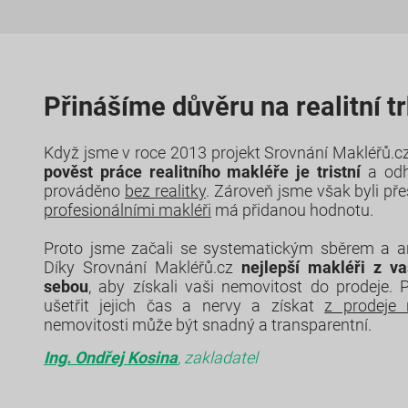
Přinášíme důvěru na realitní t
Když jsme v roce 2013 projekt Srovnání Makléřů.cz 
pověst práce realitního makléře je tristní
a odh
prováděno
bez realitky
. Zároveň jsme však byli př
profesionálními makléři
má přidanou hodnotu.
Proto jsme začali se systematickým sběrem a 
Díky Srovnání Makléřů.cz
nejlepší makléři z va
sebou
, aby získali vaši nemovitost do prodeje. 
ušetřit jejich čas a nervy a získat
z prodeje 
nemovitosti může být snadný a transparentní.
Ing. Ondřej Kosina
, zakladatel