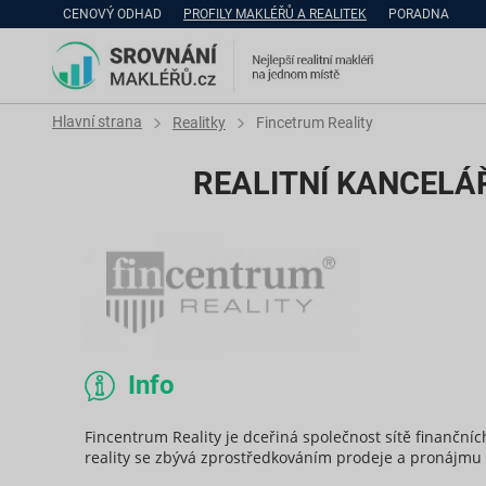
CENOVÝ ODHAD
PROFILY MAKLÉŘŮ A REALITEK
PORADNA
Hlavní strana
Realitky
Fincetrum Reality
REALITNÍ KANCELÁ
Info
Fincentrum Reality je dceřiná společnost sítě finanční
reality se zbývá zprostředkováním prodeje a pronájmu n