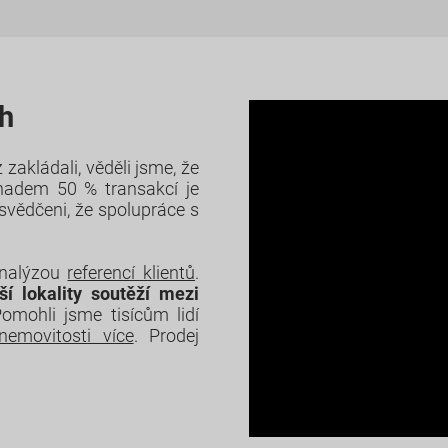
rh
zakládali, věděli jsme, že
adem 50 % transakcí je
esvědčeni, že spolupráce s
analýzou
referencí klientů
.
ší lokality soutěží mezi
Pomohli jsme tisícům lidí
nemovitosti více
. Prodej