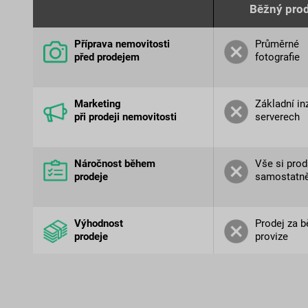
Běžný prod
Příprava nemovitosti
Průměrné
před prodejem
fotografie
Marketing
Základní in
při prodeji nemovitosti
serverech
Náročnost během
Vše si prod
prodeje
samostatn
Výhodnost
Prodej za 
prodeje
provize