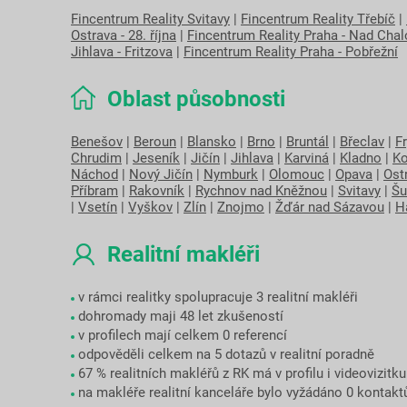
Fincentrum Reality Svitavy
|
Fincentrum Reality Třebíč
|
Ostrava - 28. října
|
Fincentrum Reality Praha - Nad Cha
Jihlava - Fritzova
|
Fincentrum Reality Praha - Pobřežní
Oblast působnosti
Benešov
|
Beroun
|
Blansko
|
Brno
|
Bruntál
|
Břeclav
|
F
Chrudim
|
Jeseník
|
Jičín
|
Jihlava
|
Karviná
|
Kladno
|
Ko
Náchod
|
Nový Jičín
|
Nymburk
|
Olomouc
|
Opava
|
Ost
Příbram
|
Rakovník
|
Rychnov nad Kněžnou
|
Svitavy
|
Šu
|
Vsetín
|
Vyškov
|
Zlín
|
Znojmo
|
Žďár nad Sázavou
|
H
Realitní makléři
v rámci realitky spolupracuje 3 realitní makléři
dohromady maji 48 let zkušeností
v profilech mají celkem 0 referencí
odpověděli celkem na 5 dotazů v realitní poradně
67 % realitních makléřů z RK má v profilu i videovizitku
na makléře realitní kanceláře bylo vyžádáno 0 kontakt