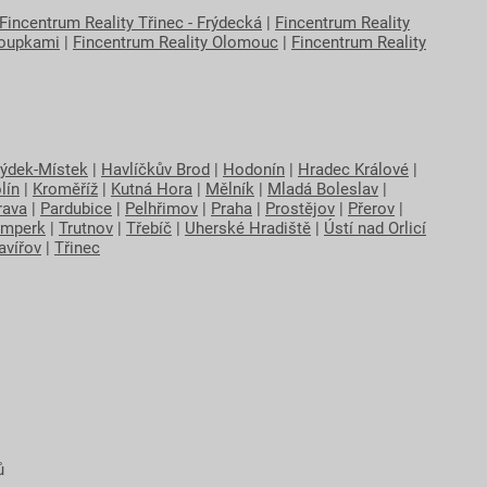
Fincentrum Reality Třinec - Frýdecká
|
Fincentrum Reality
loupkami
|
Fincentrum Reality Olomouc
|
Fincentrum Reality
rýdek-Místek
|
Havlíčkův Brod
|
Hodonín
|
Hradec Králové
|
lín
|
Kroměříž
|
Kutná Hora
|
Mělník
|
Mladá Boleslav
|
rava
|
Pardubice
|
Pelhřimov
|
Praha
|
Prostějov
|
Přerov
|
mperk
|
Trutnov
|
Třebíč
|
Uherské Hradiště
|
Ústí nad Orlicí
avířov
|
Třinec
ů