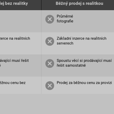
ej bez realitky
Běžný prodej s realitkou
Průměrné
fotografie
zerce na realitních
Základní inzerce na realitních
serverech
ávající musí řešit
Spoustu věcí si prodávající musí
ě
řešit samostatně
běžnou cenu bez
Prodej za běžnou cenu za provizi