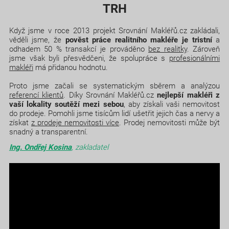
TRH
Když jsme v roce 2013 projekt Srovnání Makléřů.cz zakládali,
věděli jsme, že
pověst práce realitního makléře je tristní
a
odhadem 50 % transakcí je prováděno
bez realitky
. Zároveň
jsme však byli přesvědčeni, že spolupráce s
profesionálními
makléři
má přidanou hodnotu.
Proto jsme začali se systematickým sběrem a analýzou
referencí klientů
. Díky Srovnání Makléřů.cz
nejlepší makléři z
vaší lokality soutěží mezi sebou
, aby získali vaši nemovitost
do prodeje. Pomohli jsme tisícům lidí ušetřit jejich čas a nervy a
získat
z prodeje nemovitosti více
. Prodej nemovitosti může být
snadný a transparentní.
Ing. Ondřej Kosina
, zakladatel