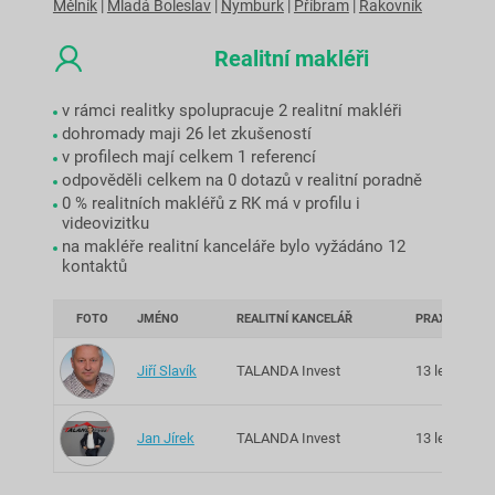
Mělník
|
Mladá Boleslav
|
Nymburk
|
Příbram
|
Rakovník
Realitní makléři
v rámci realitky spolupracuje 2 realitní makléři
dohromady maji 26 let zkušeností
v profilech mají celkem 1 referencí
odpověděli celkem na 0 dotazů v realitní poradně
0 % realitních makléřů z RK má v profilu i
videovizitku
na makléře realitní kanceláře bylo vyžádáno 12
kontaktů
FOTO
JMÉNO
REALITNÍ KANCELÁŘ
PRAXE
Z
Jiří Slavík
TALANDA Invest
13 let
P
Jan Jírek
TALANDA Invest
13 let
P