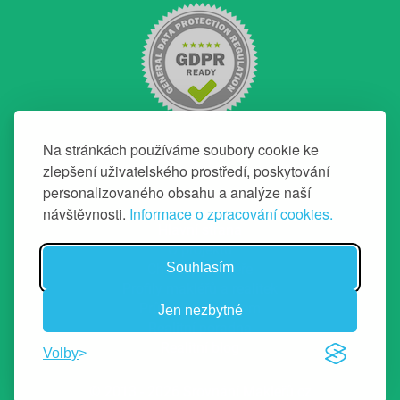
Na stránkách používáme soubory cookie ke
zlepšení uživatelského prostředí, poskytování
personalizovaného obsahu a analýze naší
NAVIGACE
návštěvnosti.
Informace o zpracování cookies.
Hlavní strana
O projektu
Souhlasím
Chci top makléře
Profily makléřů a realitek
Průvodce prodejem
Jen nezbytné
Realitní poradna
Realitní blog
Volby
© 2013 - 2026 Srovnání Makléřů.cz