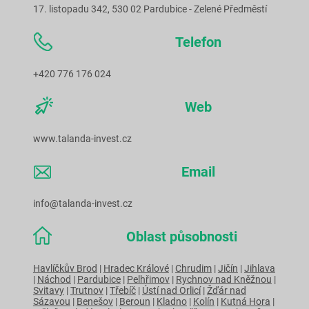
17. listopadu 342, 530 02 Pardubice - Zelené Předměstí
Telefon
+420 776 176 024
Web
www.talanda-invest.cz
Email
info@talanda-invest.cz
Oblast působnosti
Havlíčkův Brod
|
Hradec Králové
|
Chrudim
|
Jičín
|
Jihlava
|
Náchod
|
Pardubice
|
Pelhřimov
|
Rychnov nad Kněžnou
|
Svitavy
|
Trutnov
|
Třebíč
|
Ústí nad Orlicí
|
Žďár nad
Sázavou
|
Benešov
|
Beroun
|
Kladno
|
Kolín
|
Kutná Hora
|