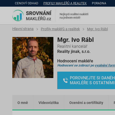
CENOVÝ ODHAD
PROFILY MAKLÉŘŮ A REALITEK
PORADNA
Hlavní strana
Profily makléřů a realitek
Mgr. Ivo Rábl
Mgr. Ivo Rábl
Realitní kancelář
Reality jinak, s.r.o.
Hodnocení makléře
Hodnocení se zobrazí po
vyplnění form
POROVNEJTE SI DANÉ
MAKLÉŘE S OSTATNÍMI
O mně
Videovizitka
Ocenění a certifikáty