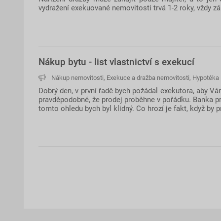
vydražení exekuované nemovitosti trvá 1-2 roky, vždy z
Nákup bytu - list vlastnictví s exekucí
Nákup nemovitosti
,
Exekuce a dražba nemovitosti
,
Hypotéka
Dobrý den, v první řadě bych požádal exekutora, aby Vám 
pravděpodobné, že prodej proběhne v pořádku. Banka pr
tomto ohledu bych byl klidný. Co hrozí je fakt, když by