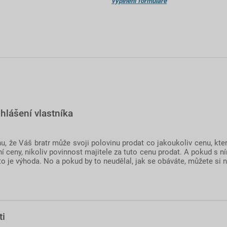
vyplnění formuláře
hlášení vlastníka
u, že Váš bratr může svoji polovinu prodat co jakoukoliv cenu, kte
í ceny, nikoliv povinnost majitele za tuto cenu prodat. A pokud s 
 to je výhoda. No a pokud by to neudělal, jak se obáváte, můžete si 
ti