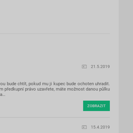
21.5.2019
rou bude chtít, pokud mu ji kupec bude ochoten uhradit.
ním předkupní právo uzavřete, máte možnost danou půlku
na…
ZOBRAZIT
15.4.2019