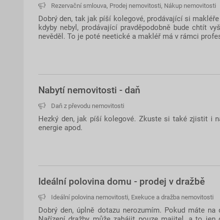
Rezervační smlouva
,
Prodej nemovitosti
,
Nákup nemovitosti
Dobrý den, tak jak píší kolegové, prodávající si makléře
kdyby nebyl, prodávající pravděpodobně bude chtít vyš
nevěděl. To je poté neetické a makléř má v rámci prof
Nabytí nemovitosti - daň
Daň z převodu nemovitosti
Hezký den, jak píší kolegové. Zkuste si také zjistit i 
energie apod.
Ideální polovina domu - prodej v dražbě
Ideální polovina nemovitosti
,
Exekuce a dražba nemovitosti
Dobrý den, úplně dotazu nerozumím. Pokud máte na dů
Nařízení dražby může zahájit pouze majitel, a to je