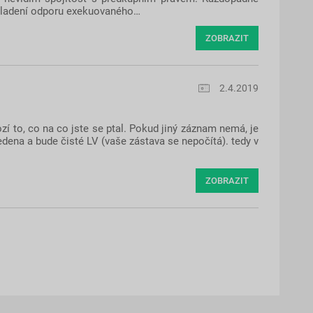
ě kladení odporu exekuovaného…
ZOBRAZIT
2.4.2019
ozí to, co na co jste se ptal. Pokud jiný záznam nemá, je
ena a bude čisté LV (vaše zástava se nepočítá). tedy v
ZOBRAZIT