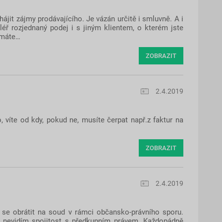
hájit zájmy prodávajícího. Je vázán určitě i smluvně. A i
léř rozjednaný podej i s jiným klientem, o kterém jste
emáte…
ZOBRAZIT
2.4.2019
o, víte od kdy, pokud ne, musíte čerpat např.z faktur na
ZOBRAZIT
2.4.2019
 se obrátit na soud v rámci občansko-právního sporu.
de nevidím spojitost s předkupním právem. Každopádně