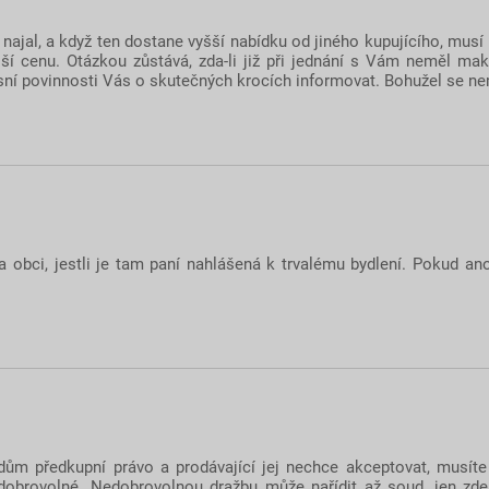
 najal, a když ten dostane vyšší nabídku od jiného kupujícího, musí 
ší cenu. Otázkou zůstává, zda-li již při jednání s Vám neměl mak
esní povinnosti Vás o skutečných krocích informovat. Bohužel se n
na obci, jestli je tam paní nahlášená k trvalému bydlení. Pokud an
m předkupní právo a prodávající jej nechce akceptovat, musíte
n dobrovolné. Nedobrovolnou dražbu může nařídit až soud, jen z