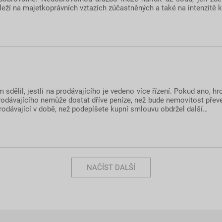
áleží na majetkoprávních vztazích zúčastněných a také na intenzit
sdělil, jestli na prodávajícího je vedeno více řízení. Pokud ano, hr
odávajícího nemůže dostat dříve peníze, než bude nemovitost převed
 prodávající v době, než podepíšete kupní smlouvu obdržel další…
NAČÍST DALŠÍ