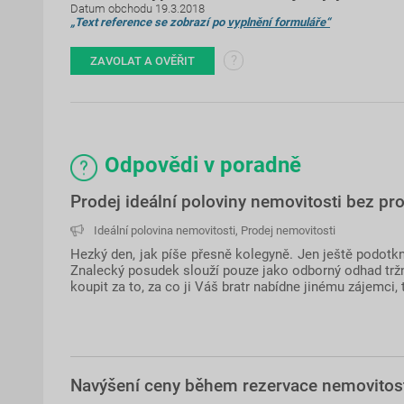
Datum obchodu 19.3.2018
„Text reference se zobrazí po
vyplnění formuláře“
?
ZAVOLAT A OVĚŘIT
Odpovědi v poradně
Prodej ideální poloviny nemovitosti bez pro
Ideální polovina nemovitosti
,
Prodej nemovitosti
Hezký den, jak píše přesně kolegyně. Jen ještě podotkn
Znalecký posudek slouží pouze jako odborný odhad tržn
koupit za to, za co ji Váš bratr nabídne jinému zájemci,
Navýšení ceny během rezervace nemovitos