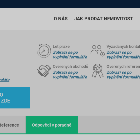
O NÁS
JAK PRODAT NEMOVITOST
Let praxe
Vyžádaných konta
Zobrazí se po
Zobrazí se po
vyplnění formuláře
vyplnění formulář
Ověřených obchodů
Ověřených referen
Zobrazí se po
Zobrazí se po
vyplnění formuláře
vyplnění formulář
uláře
HO
 ZDE
Reference
Odpovědi v poradně