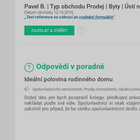
Pavel B. | Typ obchodu Prodej | Byty | Ústí n
Datum obchodu 12.10.2016
„Text reference se zobrazí po
vyplnění formuláře“
?
ZAVOLAT A OVĚŘIT
Odpovědi v poradně
Ideální polovina rodinného domu
Spoluvlastnictví nemovitosti
,
Prodej nemovitosti
,
Ideální polo
Dobrý den, jen bych poopravil kolegu: předkupní prá
nakládat podle své vůle. Spoluvlastníci si však vzáj
zakotvil pro případ, že ke vzniku spoluvlastnictví došl