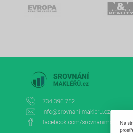
734 396 752
info@srovnani-makleru.cz
facebook.com/srovnanimakleru
Na st
prost