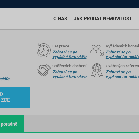
O NÁS
JAK PRODAT NEMOVITOST
Let praxe
Vyžádaných konta
Zobrazí se po
Zobrazí se po
vyplnění formuláře
vyplnění formulář
Ověřených obchodů
Ověřených referen
Zobrazí se po
Zobrazí se po
vyplnění formuláře
vyplnění formulář
uláře
HO
 ZDE
 poradně