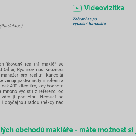
Videovizitka
Zobrazí se po
vyplnění formuláře
(
Pardubice
)
ifikovaný realitní makléř se
 Orlicí, Rychnov nad Kněžnou,
manažer pro realitní kancelář
se věnuji již dvanáctým rokem a
 než 400 klientům, kdy hodnota
 mnoho vyčíst i z referencí od
d vám ji poskytnu. Nemusí se
 i obyčejnou radou (někdy nad
lých obchodů makléře - máte možnost si j