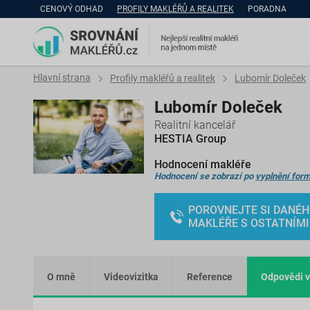
CENOVÝ ODHAD
PROFILY MAKLÉŘŮ A REALITEK
PORADNA
Hlavní strana
Profily makléřů a realitek
Lubomír Doleček
Lubomír Doleček
Realitní kancelář
HESTIA Group
Hodnocení makléře
Hodnocení se zobrazí po
vyplnění form
POROVNEJTE SI DANÉ
MAKLÉŘE S OSTATNÍMI
O mně
Videovizitka
Reference
Odpovědi v