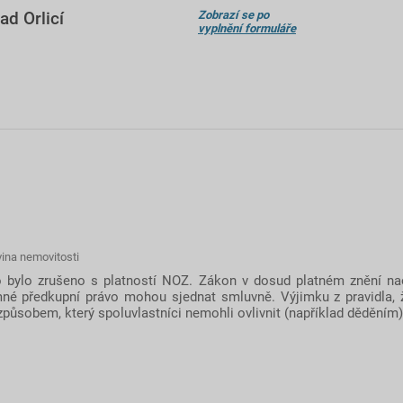
ad Orlicí
Zobrazí se po
vyplnění formuláře
vina nemovitosti
vo bylo zrušeno s platností NOZ. Zákon v dosud platném znění n
emné předkupní právo mohou sjednat smluvně. Výjimku z pravidla, 
o způsobem, který spoluvlastníci nemohli ovlivnit (například děděním