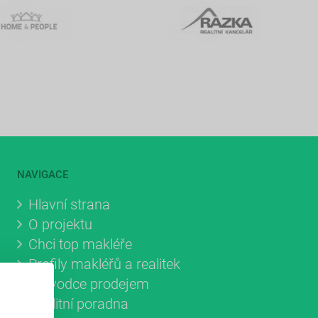
NAVIGACE
Hlavní strana
O projektu
Chci top makléře
Profily makléřů a realitek
Průvodce prodejem
Realitní poradna