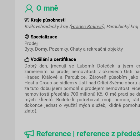
O mně
Kraje působnosti
Královéhradecký kraj (
Hradec Králové
), Pardubický kraj 
Specializace
Prodej
Byty, Domy, Pozemky, Chaty a rekreační objekty
Vzdělání a certifikace
Dobrý den, jmenuji se Lubomír Doleček a jsem cert
zaměřením na prodej nemovitostí v okresech Ústí nad
Hradec Králové a Pardubice. Zároveň působím jako 
Hestia Group se sídlem v Ústí nad Orlicí Svému oboru 
za tuto dobu jsem pomohl s prodejem nemovitosti více
nemovitostí přesáhla 700 milionů Kč. O mé praxi se dá
mých klientů. Budete-li potřebovat moji pomoc, rá
dokonce jednat o využití mých služeb, klidně pomohu
zlato).
Reference | reference z předeš