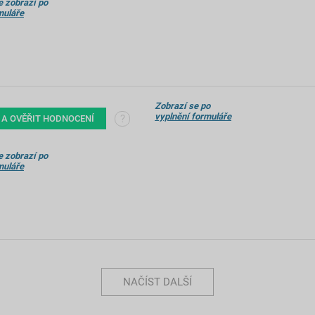
 zobrazí po
muláře
Zobrazí se po
vyplnění formuláře
?
 A OVĚŘIT HODNOCENÍ
 zobrazí po
muláře
NAČÍST DALŠÍ