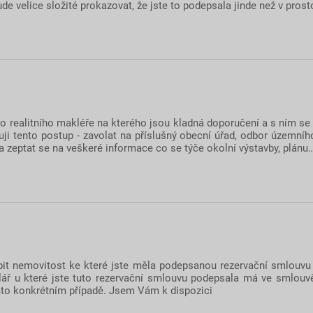
ude velice složité prokazovat, že jste to podepsala jinde než v pros
ho realitního makléře na kterého jsou kladná doporučení a s ním se
ji tento postup - zavolat na příslušný obecní úřad, odbor územníh
 a zeptat se na veškeré informace co se týče okolní výstavby, plánu
pit nemovitost ke které jste měla podepsanou rezervační smlouvu 
elář u které jste tuto rezervační smlouvu podepsala má ve smlouv
to konkrétním případě. Jsem Vám k dispozici