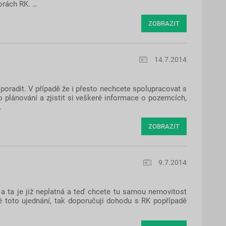
torách RK. …
ZOBRAZIT
14.7.2014
 poradit. V případě že i přesto nechcete spolupracovat s
o plánování a zjistit si veškeré informace o pozemcích,
…
ZOBRAZIT
9.7.2014
a ta je již neplatná a teď chcete tu samou nemovitost
ě toto ujednání, tak doporučuji dohodu s RK popřípadě