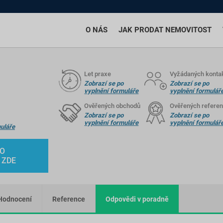
O NÁS
JAK PRODAT NEMOVITOST
Let praxe
Vyžádaných konta
Zobrazí se po
Zobrazí se po
vyplnění formuláře
vyplnění formulář
Ověřených obchodů
Ověřených referen
Zobrazí se po
Zobrazí se po
vyplnění formuláře
vyplnění formulář
uláře
HO
 ZDE
Hodnocení
Reference
Odpovědi v poradně