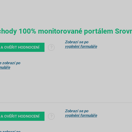
obchody 100% monitorované portálem Srov
Zobrazí se po
vyplnění formuláře
?
 A OVĚŘIT HODNOCENÍ
 zobrazí po
muláře
Zobrazí se po
vyplnění formuláře
?
 A OVĚŘIT HODNOCENÍ
 zobrazí po