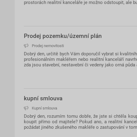
prostorách realitní kanceláře je možno odstoupit, ale b
Prodej pozemku/územní plán
Prodej nemovitosti
Dobrý den, určitě bych Vám doporučil vybrat si kvalitní
profesionálním makléřem nebo realitní kanceláří navrhu
zda jsou stavební, nestavební či vedeny jako orná půda
kupní smlouva
Kupní smlouva
Dobrý den, rozumím tomu dobře, že jste si chtěla kou
koupit přímo od majitele? Pokud ano, a realitní kanc
požádat jiného zkušeného makléře o zastupování v tom