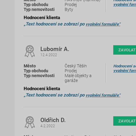
Prodej
vyplnění for
Byty
Hodnocení klienta
„Text hodnocení se zobrazí po
vyplnění formuláře“
Lubomír A.
ZAVOLAT
12.4.2022
Český Těšín
Hodnocení se
Prodej
vyplnění for
Malé objekty a
garáže
Hodnocení klienta
„Text hodnocení se zobrazí po
vyplnění formuláře“
Oldřich D.
ZAVOLAT
4.2.2022