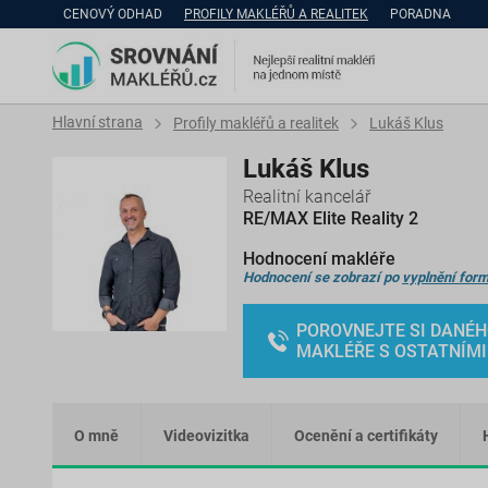
CENOVÝ ODHAD
PROFILY MAKLÉŘŮ A REALITEK
PORADNA
Hlavní strana
Profily makléřů a realitek
Lukáš Klus
Lukáš Klus
Realitní kancelář
RE/MAX Elite Reality 2
Hodnocení makléře
Hodnocení se zobrazí po
vyplnění form
POROVNEJTE SI DANÉ
MAKLÉŘE S OSTATNÍMI
O mně
Videovizitka
Ocenění a certifikáty