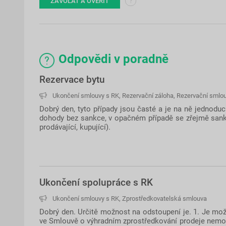
?
ZAVOLAT A OVĚŘIT
Odpovědi v poradně
Rezervace bytu
Ukončení smlouvy s RK
,
Rezervační záloha
,
Rezervační smlo
Dobrý den, tyto případy jsou časté a je na ně jednodu
dohody bez sankce, v opačném případě se zřejmě sankci 
prodávající, kupující).
Ukončení spolupráce s RK
Ukončení smlouvy s RK
,
Zprostředkovatelská smlouva
Dobrý den. Určitě možnost na odstoupení je. 1. Je 
ve Smlouvě o výhradním zprostředkování prodeje nemovi