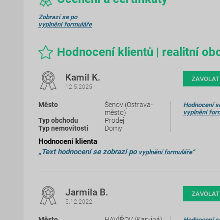
Zobrazí se po
vyplnění formuláře
Hodnocení klientů | realitní 
Kamil K.
ZAVOLAT
12.5.2025
Šenov (Ostrava-
Hodnocení se
město)
vyplnění for
Prodej
Domy
Hodnocení klienta
„Text hodnocení se zobrazí po
vyplnění formuláře“
Jarmila B.
ZAVOLAT
5.12.2022
HAVÍŘOV (Karviná)
Hodnocení se