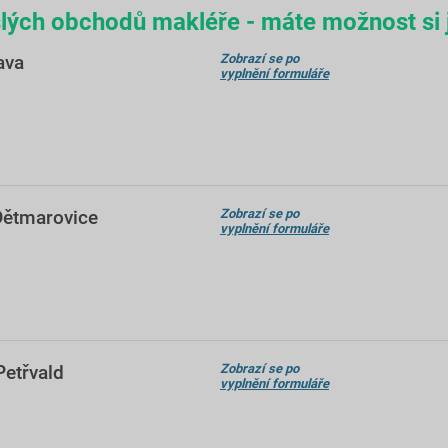
lých obchodů makléře - máte možnost si j
ava
Zobrazí se po
vyplnění formuláře
Dětmarovice
Zobrazí se po
vyplnění formuláře
Petřvald
Zobrazí se po
vyplnění formuláře