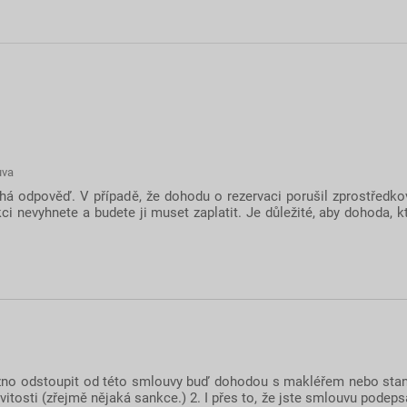
uva
chá odpověď. V případě, že dohodu o rezervaci porušil zprostředko
nevyhnete a budete ji muset zaplatit. Je důležité, aby dohoda, kt
možno odstoupit od této smlouvy buď dohodou s makléřem nebo st
tosti (zřejmě nějaká sankce.) 2. I přes to, že jste smlouvu podep