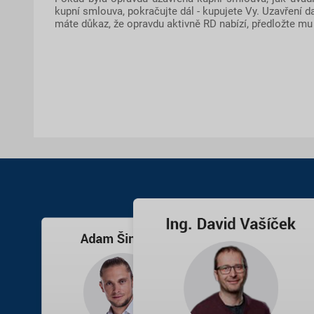
kupní smlouva, pokračujte dál - kupujete Vy. Uzavření 
máte důkaz, že opravdu aktivně RD nabízí, předložte mu