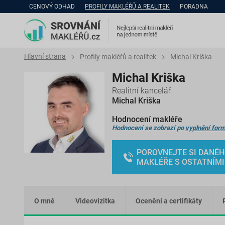
CENOVÝ ODHAD
PROFILY MAKLÉŘŮ A REALITEK
PORADNA
Hlavní strana
Profily makléřů a realitek
Michal Kriška
Michal Kriška
Realitní kancelář
Michal Kriška
Hodnocení makléře
Hodnocení se zobrazí po
vyplnění form
POROVNEJTE SI DANÉ
MAKLÉŘE S OSTATNÍMI
O mně
Videovizitka
Ocenění a certifikáty