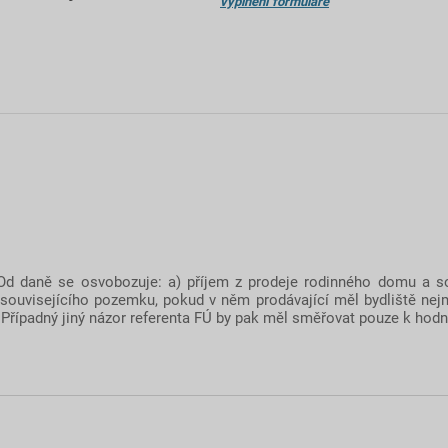
vyplnění formuláře
"Od daně se osvobozuje: a) příjem z prodeje rodinného domu a s
a souvisejícího pozemku, pokud v něm prodávající měl bydliště nej
Případný jiný názor referenta FÚ by pak měl směřovat pouze k ho