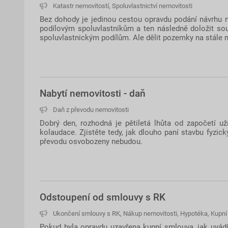
Katastr nemovitostí
,
Spoluvlastnictví nemovitosti
Bez dohody je jedinou cestou opravdu podání návrhu n
podílovým spoluvlastníkům a ten následně doložit sou
spoluvlastnickým podílům. Ale dělit pozemky na stále 
Nabytí nemovitosti - daň
Daň z převodu nemovitosti
Dobrý den, rozhodná je pětiletá lhůta od započetí u
kolaudace. Zjistěte tedy, jak dlouho paní stavbu fyzick
převodu osvobozeny nebudou.
Odstoupení od smlouvy s RK
Ukončení smlouvy s RK
,
Nákup nemovitosti
,
Hypotéka
,
Kupní
Pokud byla opravdu uzavřena kupní smlouva, jak uvádí