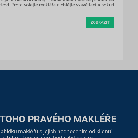
vod. Proto volejte makléře a chtějte vysvětlení a pokud
ZOBRAZIT
 TOHO PRAVÉHO MAKLÉŘE
bídku makléřů s jejich hodnocením od klientů.
si toho, který se vám bude líbit nejvíce.