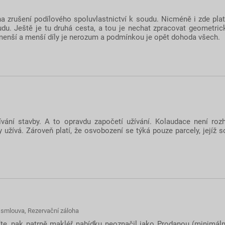
a zrušení podílového spoluvlastnictví k soudu. Nicméně i zde plat
du. Ještě je tu druhá cesta, a tou je nechat zpracovat geometrick
menší a menší díly je nerozum a podmínkou je opět dohoda všech.
žívání stavby. A to opravdu započetí užívání. Kolaudace není r
y užívá. Zároveň platí, že osvobození se týká pouze parcely, jejíž
 smlouva
,
Rezervační záloha
te, pak patrně makléř nabídku neoznačil jako Prodanou (minimál