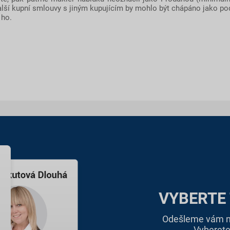
další kupní smlouvy s jiným kupujícím by mohlo být chápáno jako pod
 ho.
VYBERTE
Odešleme vám na
Vyberete 