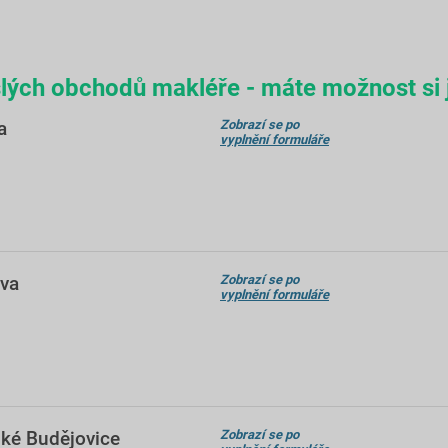
lých obchodů makléře - máte možnost si j
a
Zobrazí se po
vyplnění formuláře
ava
Zobrazí se po
vyplnění formuláře
ské Budějovice
Zobrazí se po