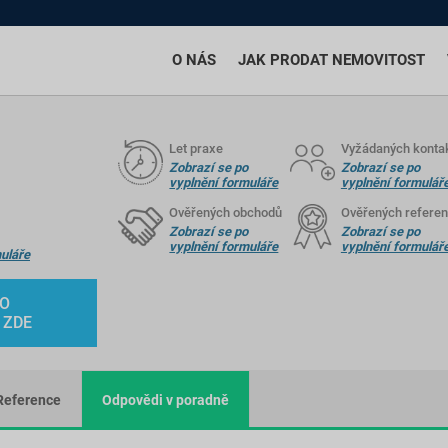
O NÁS
JAK PRODAT NEMOVITOST
Let praxe
Vyžádaných konta
Zobrazí se po
Zobrazí se po
vyplnění formuláře
vyplnění formulář
Ověřených obchodů
Ověřených referen
Zobrazí se po
Zobrazí se po
vyplnění formuláře
vyplnění formulář
uláře
HO
 ZDE
Reference
Odpovědi v poradně