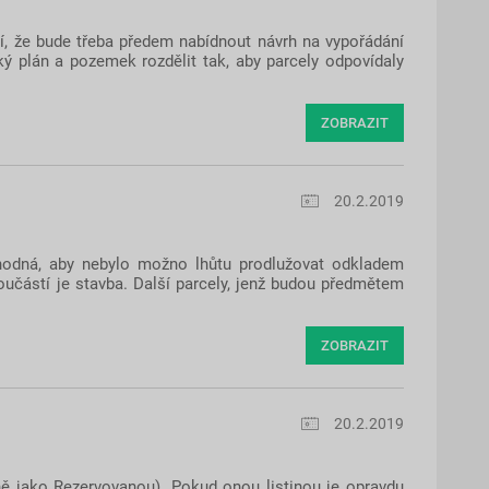
í, že bude třeba předem nabídnout návrh na vypořádání
ý plán a pozemek rozdělit tak, aby parcely odpovídaly
ZOBRAZIT
20.2.2019
ozhodná, aby nebylo možno lhůtu prodlužovat odkladem
 součástí je stavba. Další parcely, jenž budou předmětem
ZOBRAZIT
20.2.2019
ně jako Rezervovanou). Pokud onou listinou je opravdu