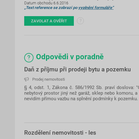
Datum obchodu 6.6.2016
„Text reference se zobrazí po
vyplnění formuláře“
?
ZAVOLAT A OVĚŘIT
Odpovědi v poradně
Daň z příjmu při prodeji bytu a pozemku
Prodej nemovitosti
§ 4, odst. 1, Zákona č. 586/1992 Sb. praví doslova: 
nebytový prostor jiný než garáž, sklep nebo komoru, 
nevidím přímou vazbu na splnění podmínky k pozemku. 
Rozdělení nemovitosti - les