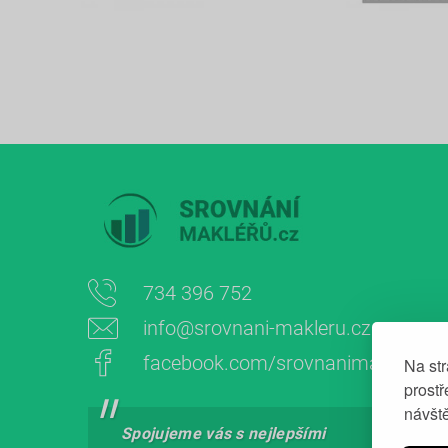
734 396 752
info@srovnani-makleru.cz
facebook.com/srovnanimakleru
Na st
prost
návšt
Spojujeme vás s nejlepšími