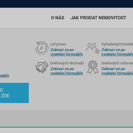
O NÁS
JAK PRODAT NEMOVITOST
Let praxe
Vyžádaných konta
Zobrazí se po
Zobrazí se po
vyplnění formuláře
vyplnění formulář
Ověřených obchodů
Ověřených referen
Zobrazí se po
Zobrazí se po
vyplnění formuláře
vyplnění formulář
uláře
HO
 ZDE