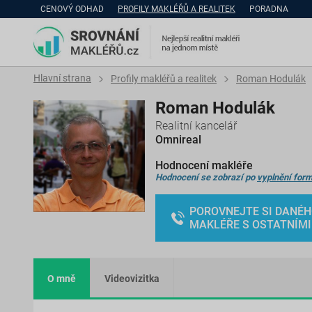
CENOVÝ ODHAD
PROFILY MAKLÉŘŮ A REALITEK
PORADNA
Hlavní strana
Profily makléřů a realitek
Roman Hodulák
Roman Hodulák
Realitní kancelář
Omnireal
Hodnocení makléře
Hodnocení se zobrazí po
vyplnění form
POROVNEJTE SI DANÉ
MAKLÉŘE S OSTATNÍMI
O mně
Videovizitka