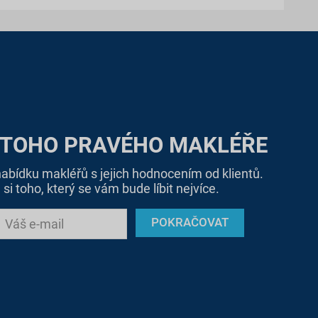
 TOHO PRAVÉHO MAKLÉŘE
bídku makléřů s jejich hodnocením od klientů.
si toho, který se vám bude líbit nejvíce.
POKRAČOVAT
Váš e-mail