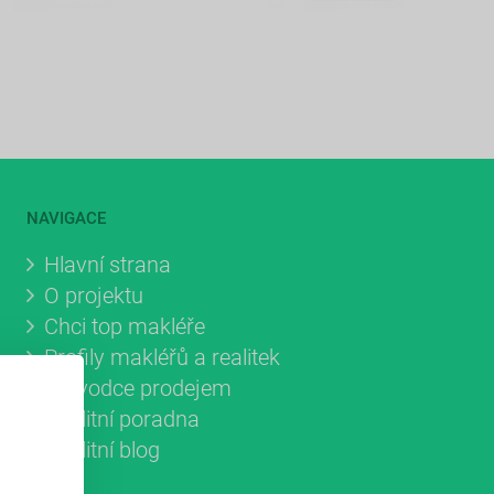
NAVIGACE
Hlavní strana
O projektu
Chci top makléře
Profily makléřů a realitek
Průvodce prodejem
Realitní poradna
Realitní blog