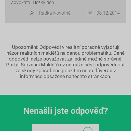
advokáta. Hezký den
Radka Novotná
08.12.2014
Upozornění: Odpovědi v realitní poradně vyjadřují
názor realitních makléřů na danou problematiku. Dané
odpovědi nelze považovat za jediné možné správné.
Portál Srovnání Makléřů.cz nemůže nést odpovědnost
za škody způsobené použitím nebo důvěrou v
informace obsažené na těchto stránkách.
Nenašli jste odpověď?