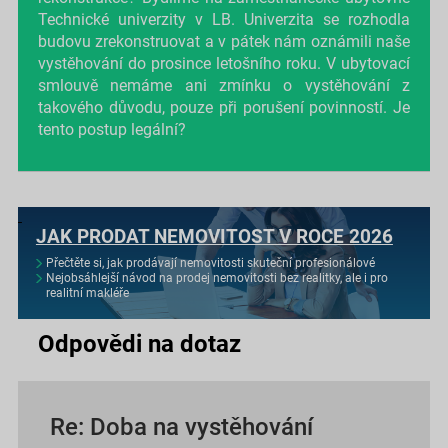
Technické univerzity v LB. Univerzita se rozhodla
budovu zrekonstruovat a v pátek nám oznámili naše
vystěhování do prosince letošního roku. V ubytovací
smlouvě nemáme ani zmínku o vystěhování z
takového důvodu, pouze při porušení povinností. Je
tento postup legální?
JAK PRODAT NEMOVITOST V ROCE 2026
Přečtěte si, jak prodávají nemovitosti skuteční profesionálové
Nejobsáhlejší návod na prodej nemovitosti bez realitky, ale i pro
realitní makléře
Odpovědi na dotaz
Re: Doba na vystěhování