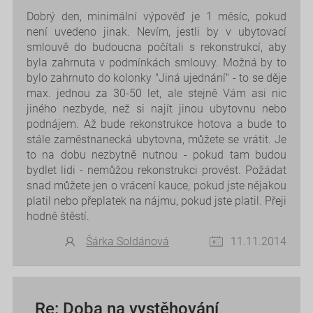
Dobrý den, minimální výpověď je 1 měsíc, pokud
není uvedeno jinak. Nevím, jestli by v ubytovací
smlouvě do budoucna počítali s rekonstrukcí, aby
byla zahrnuta v podmínkách smlouvy. Možná by to
bylo zahrnuto do kolonky "Jiná ujednání" - to se děje
max. jednou za 30-50 let, ale stejně Vám asi nic
jiného nezbyde, než si najít jinou ubytovnu nebo
podnájem. Až bude rekonstrukce hotova a bude to
stále zaměstnanecká ubytovna, můžete se vrátit. Je
to na dobu nezbytně nutnou - pokud tam budou
bydlet lidi - nemůžou rekonstrukci provést. Požádat
snad můžete jen o vrácení kauce, pokud jste nějakou
platil nebo přeplatek na nájmu, pokud jste platil. Přeji
hodně štěstí.
Šárka Soldánová
11.11.2014
Re: Doba na vystěhování