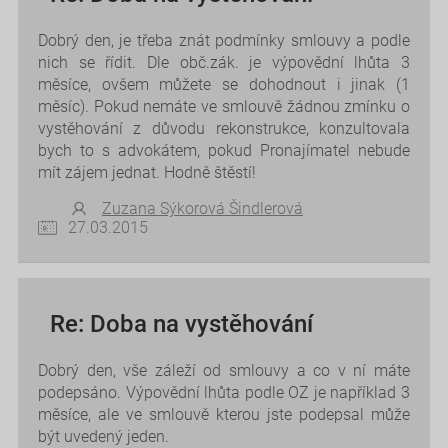
Dobrý den, je třeba znát podmínky smlouvy a podle
nich se řídit. Dle obč.zák. je výpovědní lhůta 3
měsíce, ovšem můžete se dohodnout i jinak (1
měsíc). Pokud nemáte ve smlouvě žádnou zmínku o
vystěhování z důvodu rekonstrukce, konzultovala
bych to s advokátem, pokud Pronajímatel nebude
mít zájem jednat. Hodně štěstí!
Zuzana Sýkorová Šindlerová
27.03.2015
Re: Doba na vystěhování
Dobrý den, vše záleží od smlouvy a co v ní máte
podepsáno. Výpovědní lhůta podle OZ je například 3
měsíce, ale ve smlouvě kterou jste podepsal může
být uvedený jeden.