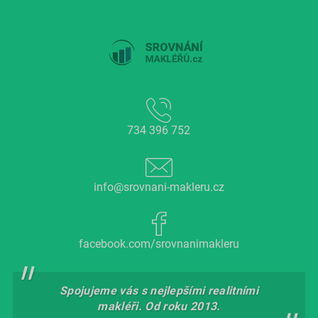
734 396 752
info@srovnani-makleru.cz
facebook.com/srovnanimakleru
Spojujeme vás s nejlepšími realitními
makléři. Od roku 2013.