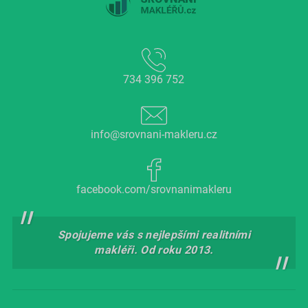
734 396 752
info@srovnani-makleru.cz
facebook.com/srovnanimakleru
Spojujeme vás s nejlepšími realitními
makléři. Od roku 2013.