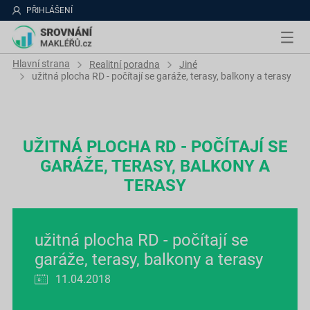
PŘIHLÁŠENÍ
Hlavní strana
Realitní poradna
Jiné
užitná plocha RD - počítají se garáže, terasy, balkony a terasy
UŽITNÁ PLOCHA RD - POČÍTAJÍ SE
GARÁŽE, TERASY, BALKONY A
TERASY
užitná plocha RD - počítají se
garáže, terasy, balkony a terasy
11.04.2018