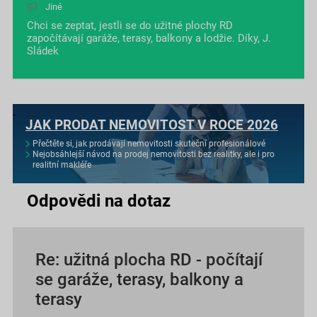
Jiné
Chci se zeptat, jestli se do užitné plochy RD
započítávají garáže, terasy, balkony a lodžie. Díky, J.
Sládek
JAK PRODAT NEMOVITOST V ROCE 2026
Přečtěte si, jak prodávají nemovitosti skuteční profesionálové
Nejobsáhlejší návod na prodej nemovitosti bez realitky, ale i pro
realitní makléře
Odpovědi na dotaz
Re: užitná plocha RD - počítají
se garáže, terasy, balkony a
terasy