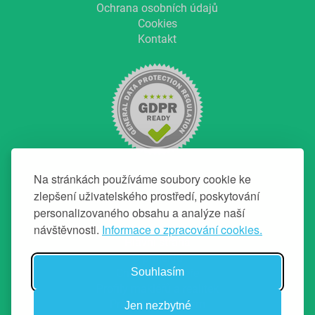
Ochrana osobních údajů
Cookies
Kontakt
Na stránkách používáme soubory cookie ke
zlepšení uživatelského prostředí, poskytování
personalizovaného obsahu a analýze naší
NAVIGACE
návštěvnosti.
Informace o zpracování cookies.
Hlavní strana
O projektu
Souhlasím
Chci top makléře
Profily makléřů a realitek
Průvodce prodejem
Jen nezbytné