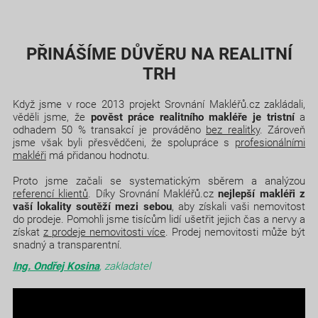
PŘINÁŠÍME DŮVĚRU NA REALITNÍ
TRH
Když jsme v roce 2013 projekt Srovnání Makléřů.cz zakládali,
věděli jsme, že
pověst práce realitního makléře je tristní
a
odhadem 50 % transakcí je prováděno
bez realitky
. Zároveň
jsme však byli přesvědčeni, že spolupráce s
profesionálními
makléři
má přidanou hodnotu.
Proto jsme začali se systematickým sběrem a analýzou
referencí klientů
. Díky Srovnání Makléřů.cz
nejlepší makléři z
vaší lokality soutěží mezi sebou
, aby získali vaši nemovitost
do prodeje. Pomohli jsme tisícům lidí ušetřit jejich čas a nervy a
získat
z prodeje nemovitosti více
. Prodej nemovitosti může být
snadný a transparentní.
Ing. Ondřej Kosina
, zakladatel