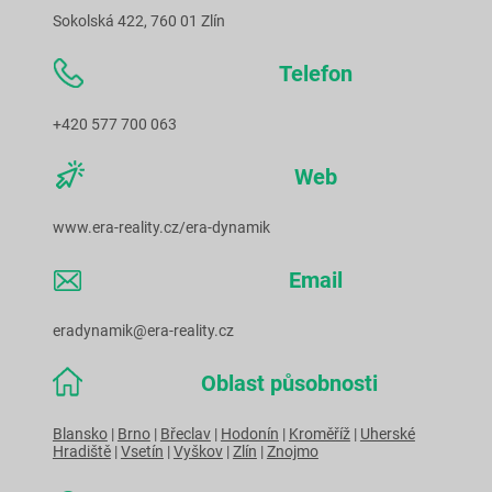
Sokolská 422, 760 01 Zlín
Telefon
+420 577 700 063
Web
www.era-reality.cz/era-dynamik
Email
eradynamik@era-reality.cz
Oblast působnosti
Blansko
|
Brno
|
Břeclav
|
Hodonín
|
Kroměříž
|
Uherské
Hradiště
|
Vsetín
|
Vyškov
|
Zlín
|
Znojmo