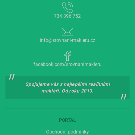
734 396 752
info@srovnani-makleru.cz
facebook.com/srovnanimakleru
Spojujeme vás s nejlepšími realitními
makléři. Od roku 2013.
PORTÁL
Obchodní podmínky