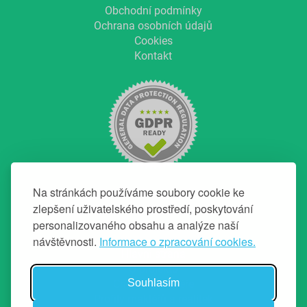
Obchodní podmínky
Ochrana osobních údajů
Cookies
Kontakt
Na stránkách používáme soubory cookie ke
zlepšení uživatelského prostředí, poskytování
personalizovaného obsahu a analýze naší
NAVIGACE
návštěvnosti.
Informace o zpracování cookies.
Hlavní strana
O projektu
Souhlasím
Chci top makléře
Profily makléřů a realitek