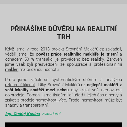
PŘINÁŠÍME DŮVĚRU NA REALITNÍ
TRH
Když jsme v roce 2013 projekt Srovnání Makléřů.cz zakládali,
věděli jsme, že
pověst práce realitního makléře je tristní
a
odhadem 50 % transakcí je prováděno
bez realitky
. Zároveň
jsme však byli přesvědčeni, že spolupráce s
profesionálními
makléři
má přidanou hodnotu.
Proto jsme začali se systematickým sběrem a analýzou
referencí klientů
. Díky Srovnání Makléřů.cz
nejlepší makléři z
vaší lokality soutěží mezi sebou
, aby získali vaši nemovitost
do prodeje. Pomohli jsme tisícům lidí ušetřit jejich čas a nervy a
získat
z prodeje nemovitosti více
. Prodej nemovitosti může být
snadný a transparentní.
Ing. Ondřej Kosina
, zakladatel