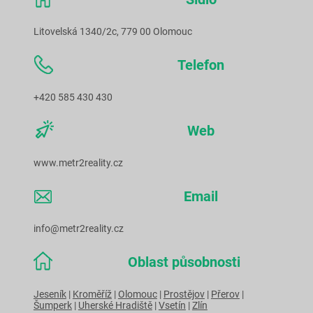
Litovelská 1340/2c, 779 00 Olomouc
Telefon
+420 585 430 430
Web
www.metr2reality.cz
Email
info@metr2reality.cz
Oblast působnosti
Jeseník
|
Kroměříž
|
Olomouc
|
Prostějov
|
Přerov
|
Šumperk
|
Uherské Hradiště
|
Vsetín
|
Zlín