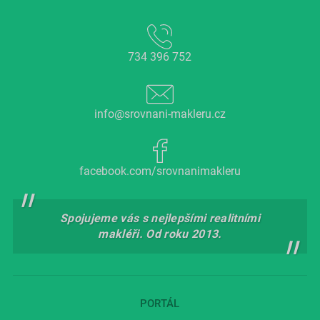
734 396 752
info@srovnani-makleru.cz
facebook.com/srovnanimakleru
Spojujeme vás s nejlepšími realitními
makléři. Od roku 2013.
PORTÁL