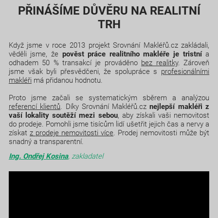
PŘINÁŠÍME DŮVĚRU NA REALITNÍ
TRH
Když jsme v roce 2013 projekt Srovnání Makléřů.cz zakládali,
věděli jsme, že
pověst práce realitního makléře je tristní
a
odhadem 50 % transakcí je prováděno
bez realitky
. Zároveň
jsme však byli přesvědčeni, že spolupráce s
profesionálními
makléři
má přidanou hodnotu.
Proto jsme začali se systematickým sběrem a analýzou
referencí klientů
. Díky Srovnání Makléřů.cz
nejlepší makléři z
vaší lokality soutěží mezi sebou
, aby získali vaši nemovitost
do prodeje. Pomohli jsme tisícům lidí ušetřit jejich čas a nervy a
získat
z prodeje nemovitosti více
. Prodej nemovitosti může být
snadný a transparentní.
Ing. Ondřej Kosina
, zakladatel