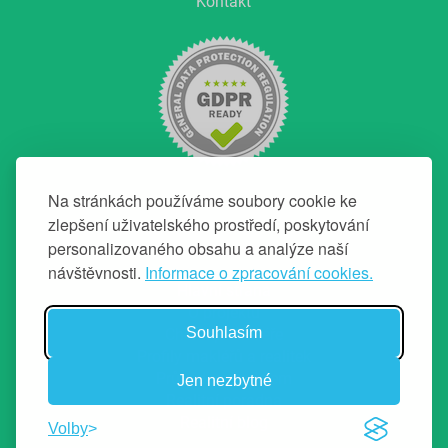
Kontakt
Na stránkách používáme soubory cookie ke
zlepšení uživatelského prostředí, poskytování
personalizovaného obsahu a analýze naší
NAVIGACE
návštěvnosti.
Informace o zpracování cookies.
Hlavní strana
O projektu
Souhlasím
Chci top makléře
Profily makléřů a realitek
Průvodce prodejem
Jen nezbytné
Realitní poradna
Realitní blog
Volby