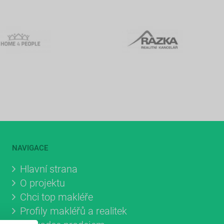
NAVIGACE
Hlavní strana
O projektu
Chci top makléře
Profily makléřů a realitek