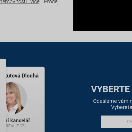
nemovitosti více
. Prodej
VYBERTE
Odešleme vám na
Vyberete 