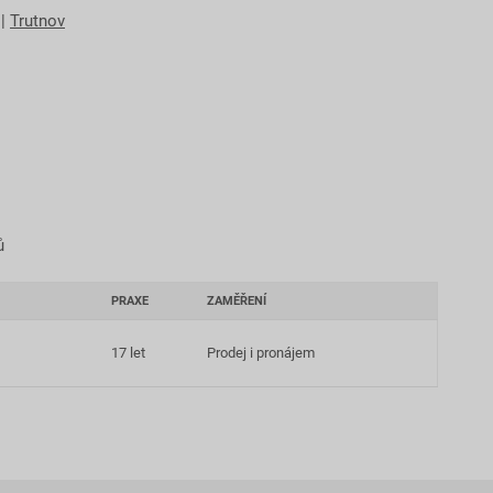
|
Trutnov
ů
PRAXE
ZAMĚŘENÍ
17 let
Prodej i pronájem