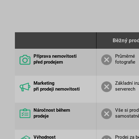
Běžný prod
Příprava nemovitosti
Průměrné
před prodejem
fotografie
Marketing
Základní in
při prodeji nemovitosti
serverech
Náročnost během
Vše si prod
prodeje
samostatn
Výhodnost
Prodej za 