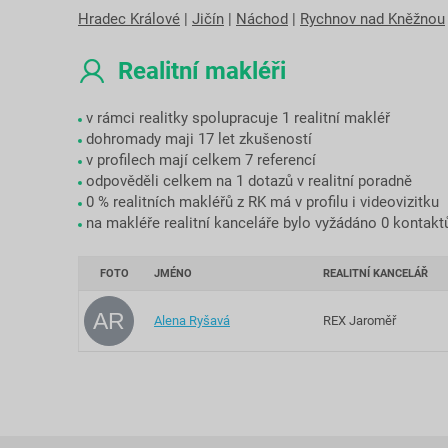
Hradec Králové
|
Jičín
|
Náchod
|
Rychnov nad Kněžnou
Realitní makléři
v rámci realitky spolupracuje 1 realitní makléř
dohromady maji 17 let zkušeností
v profilech mají celkem 7 referencí
odpověděli celkem na 1 dotazů v realitní poradně
0 % realitních makléřů z RK má v profilu i videovizitku
na makléře realitní kanceláře bylo vyžádáno 0 kontakt
FOTO
JMÉNO
REALITNÍ KANCELÁŘ
AR
Alena Ryšavá
REX Jaroměř