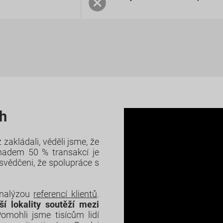
rh
zakládali, věděli jsme, že
adem 50 % transakcí je
esvědčeni, že spolupráce s
analýzou
referencí klientů
.
ší lokality soutěží mezi
Pomohli jsme tisícům lidí