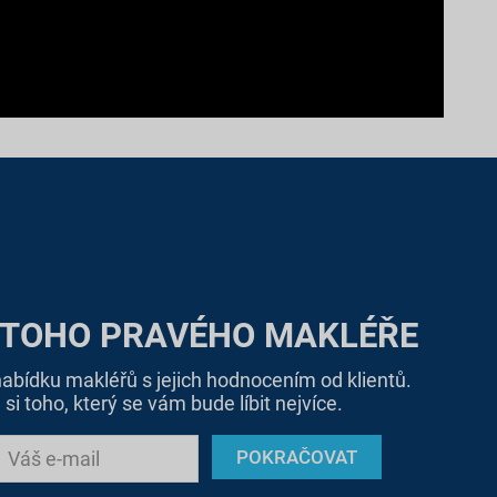
 TOHO PRAVÉHO MAKLÉŘE
bídku makléřů s jejich hodnocením od klientů.
si toho, který se vám bude líbit nejvíce.
POKRAČOVAT
Váš e-mail