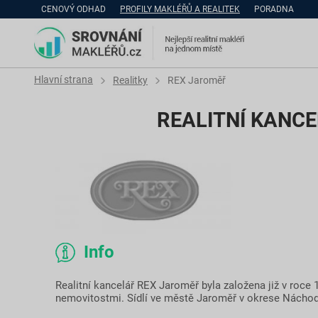
CENOVÝ ODHAD
PROFILY MAKLÉŘŮ A REALITEK
PORADNA
Hlavní strana
Realitky
REX Jaroměř
REALITNÍ KANC
Info
Realitní kancelář REX Jaroměř byla založena již v roce 
nemovitostmi. Sídlí ve městě Jaroměř v okrese Náchod