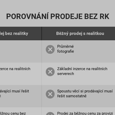
POROVNÁNÍ PRODEJE BEZ RK
ej bez realitky
Běžný prodej s realitkou
Průměrné
fotografie
zerce na realitních
Základní inzerce na realitních
serverech
ávající musí řešit
Spoustu věcí si prodávající musí
ě
řešit samostatně
běžnou cenu bez
Prodej za běžnou cenu za provizi