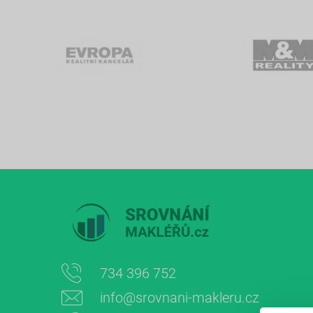
734 396 752
info@srovnani-makleru.cz