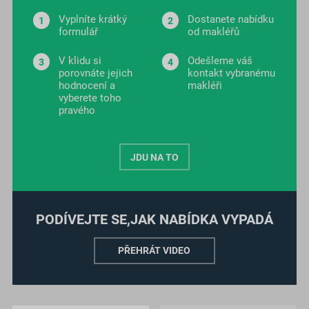
Vyplníte krátký
Dostanete nabídku
formulář
od makléřů
V klidu si
Odešleme váš
porovnáte jejich
kontakt vybranému
hodnocení a
makléři
vyberete toho
pravého
JDU NA TO
PODÍVEJTE SE,
JAK NABÍDKA VYPADÁ
PŘEHRÁT VIDEO