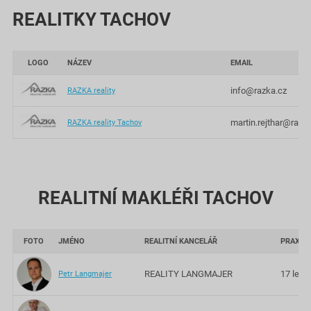
REALITKY TACHOV
LOGO
NÁZEV
EMAIL
info@razka.cz
RAZKA reality
martin.rejthar@razk
RAZKA reality Tachov
REALITNÍ MAKLÉŘI TACHOV
FOTO
JMÉNO
REALITNÍ KANCELÁŘ
PRAXE
REALITY LANGMAJER
17 let
Petr Langmajer