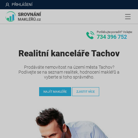
PŘIHLÁŠENÍ
Potřebujte poradit? Volejte:
734 396 752
Realitní kanceláře Tachov
Prodáváte nemovitost na území města Tachov?
Podívejte se na seznam realitek, hodnocení makléřů a
vyberte si toho správného.
NAJÍT MAKLÉŘE
ZJISTIT VÍCE