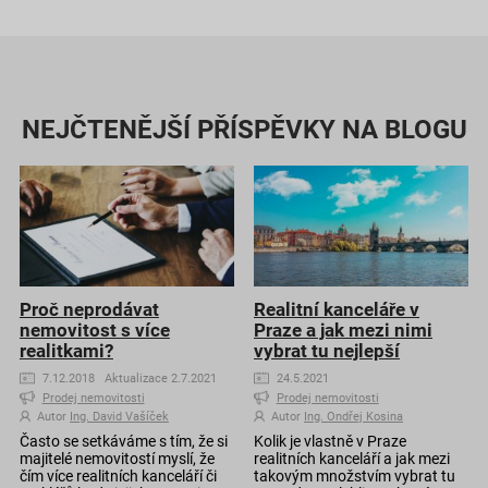
NEJČTENĚJŠÍ PŘÍSPĚVKY NA BLOGU
Proč neprodávat
Realitní kanceláře v
nemovitost s více
Praze a jak mezi nimi
realitkami?
vybrat tu nejlepší
7.12.2018 Aktualizace 2.7.2021
24.5.2021
Prodej nemovitosti
Prodej nemovitosti
Autor
Ing. David Vašíček
Autor
Ing. Ondřej Kosina
Často se setkáváme s tím, že si
Kolik je vlastně v Praze
majitelé nemovitostí myslí, že
realitních kanceláří a jak mezi
čím více realitních kanceláří či
takovým množstvím vybrat tu