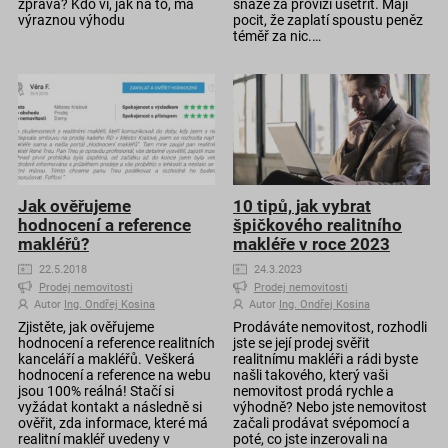
zpráva? Kdo ví, jak na to, má
snaze za provizi ušetřit. Mají
výraznou výhodu
pocit, že zaplatí spoustu peněz
téměř za nic.…
Jak ověřujeme
10 tipů, jak vybrat
hodnocení a reference
špičkového realitního
makléřů?
makléře v roce 2023
22.5.2018
24.3.2023
Prodej nemovitosti
Prodej nemovitosti
Autor
Ing. Ondřej Kosina
Autor
Ing. Ondřej Kosina
Zjistěte, jak ověřujeme
Prodáváte nemovitost, rozhodli
hodnocení a reference realitních
jste se její prodej svěřit
kanceláří a makléřů. Veškerá
realitnímu makléři a rádi byste
hodnocení a reference na webu
našli takového, který vaši
jsou 100% reálná! Stačí si
nemovitost prodá rychle a
vyžádat kontakt a následně si
výhodně? Nebo jste nemovitost
ověřit, zda informace, které má
začali prodávat svépomocí a
realitní makléř uvedeny v
poté, co jste inzerovali na