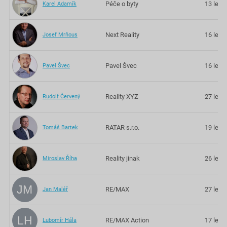
Péče o byty
13 let
Karel Adamík
Next Reality
16 let
Josef Mrňous
Pavel Švec
16 let
Pavel Švec
Reality XYZ
27 let
Rudolf Červený
RATAR s.r.o.
19 let
Tomáš Bartek
Reality jinak
26 let
Miroslav Říha
JM
RE/MAX
27 let
Jan Maléř
LH
RE/MAX Action
17 let
Lubomír Hála