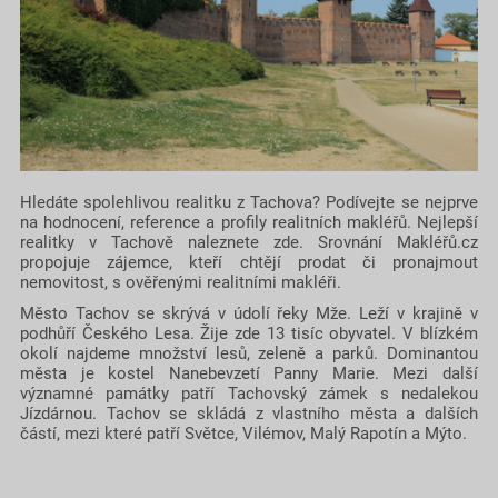
Hledáte spolehlivou realitku z Tachova? Podívejte se nejprve
na hodnocení, reference a profily realitních makléřů. Nejlepší
realitky v Tachově naleznete zde. Srovnání Makléřů.cz
propojuje zájemce, kteří chtějí prodat či pronajmout
nemovitost, s ověřenými realitními makléři.
Město Tachov se skrývá v údolí řeky Mže. Leží v krajině v
podhůří Českého Lesa. Žije zde 13 tisíc obyvatel. V blízkém
okolí najdeme množství lesů, zeleně a parků. Dominantou
města je kostel Nanebevzetí Panny Marie. Mezi další
významné památky patří Tachovský zámek s nedalekou
Jízdárnou. Tachov se skládá z vlastního města a dalších
částí, mezi které patří Světce, Vilémov, Malý Rapotín a Mýto.