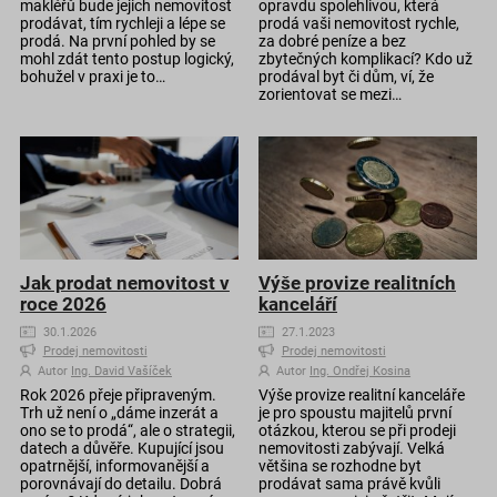
makléřů bude jejich nemovitost
opravdu spolehlivou, která
prodávat, tím rychleji a lépe se
prodá vaši nemovitost rychle,
prodá. Na první pohled by se
za dobré peníze a bez
mohl zdát tento postup logický,
zbytečných komplikací? Kdo už
bohužel v praxi je to…
prodával byt či dům, ví, že
zorientovat se mezi…
Jak prodat nemovitost v
Výše provize realitních
roce 2026
kanceláří
30.1.2026
27.1.2023
Prodej nemovitosti
Prodej nemovitosti
Autor
Ing. David Vašíček
Autor
Ing. Ondřej Kosina
Rok 2026 přeje připraveným.
Výše provize realitní kanceláře
Trh už není o „dáme inzerát a
je pro spoustu majitelů první
ono se to prodá“, ale o strategii,
otázkou, kterou se při prodeji
datech a důvěře. Kupující jsou
nemovitosti zabývají. Velká
opatrnější, informovanější a
většina se rozhodne byt
porovnávají do detailu. Dobrá
prodávat sama právě kvůli