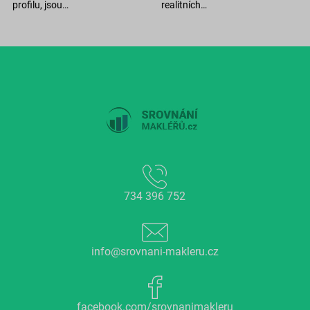
profilu, jsou…
realitních…
734 396 752
info@srovnani-makleru.cz
facebook.com/srovnanimakleru