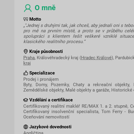
O mně
Motto
„"Jednej s druhými tak, jak chceš, aby jednali oni s teb
pro mě na prvním místě, a proto se v průběhu celé
spolupráci s klientem řešit veškeré vzniklé situac
klasického realitního procesu.“
Kraje působnosti
Praha
, Královéhradecký kraj (
Hradec Králové
), Pardubick
kraj
Specializace
Prodej i pronájem
Byty, Domy, Pozemky, Chaty a rekreační objekty, 
Zemědělské objekty, Malé objekty a garáže, Historické 
Vzdělání a certifikace
Certifikovaný realitní makléř RE/MAX 1. a 2. stupně, Cer
Certifikovaný insolvenční specialista, Tom Ferry - B
Oceňování nemovitostí
Jazykové dovednosti
Angličtina