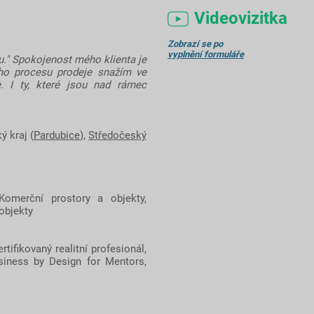
Videovizitka
Zobrazí se po
vyplnění formuláře
ou." Spokojenost mého klienta je
ho procesu prodeje snažím ve
e. I ty, které jsou nad rámec
ý kraj (
Pardubice
),
Středočeský
Komerční prostory a objekty,
objekty
tifikovaný realitní profesionál,
usiness by Design for Mentors,