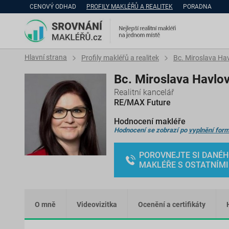
CENOVÝ ODHAD
PROFILY MAKLÉŘŮ A REALITEK
PORADNA
Hlavní strana
Profily makléřů a realitek
Bc. Miroslava Ha
Bc. Miroslava Havlo
Realitní kancelář
RE/MAX Future
Hodnocení makléře
Hodnocení se zobrazí po
vyplnění form
POROVNEJTE SI DANÉ
MAKLÉŘE S OSTATNÍMI
O mně
Videovizitka
Ocenění a certifikáty