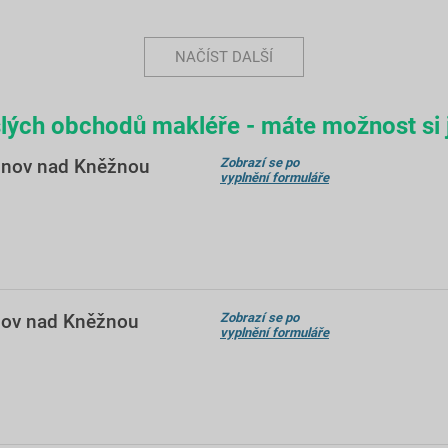
NAČÍST DALŠÍ
lých obchodů makléře - máte možnost si j
chnov nad Kněžnou
Zobrazí se po
vyplnění formuláře
hnov nad Kněžnou
Zobrazí se po
vyplnění formuláře