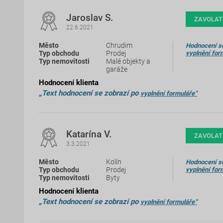
Jaroslav S.
ZAVOLAT
22.6.2021
Chrudim
Hodnocení se
Prodej
vyplnění for
Malé objekty a
garáže
Hodnocení klienta
„Text hodnocení se zobrazí po
vyplnění formuláře“
Katarína V.
ZAVOLAT
3.3.2021
Kolín
Hodnocení se
Prodej
vyplnění for
Byty
Hodnocení klienta
„Text hodnocení se zobrazí po
vyplnění formuláře“