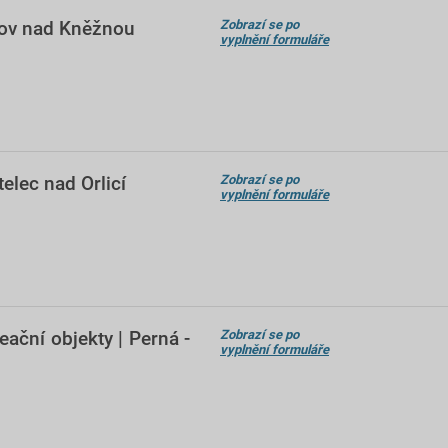
hnov nad Kněžnou
Zobrazí se po
vyplnění formuláře
elec nad Orlicí
Zobrazí se po
vyplnění formuláře
eační objekty | Perná -
Zobrazí se po
vyplnění formuláře