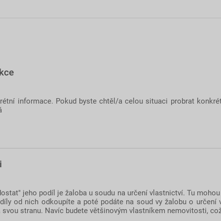
nkce
krétní informace. Pokud byste chtěl/a celou situaci probrat konkré
á
i
stat" jeho podíl je žaloba u soudu na určení vlastnictví. Tu mohou 
odíly od nich odkoupíte a poté podáte na soud vy žalobu o určení
na svou stranu. Navíc budete většinovým vlastníkem nemovitosti, co