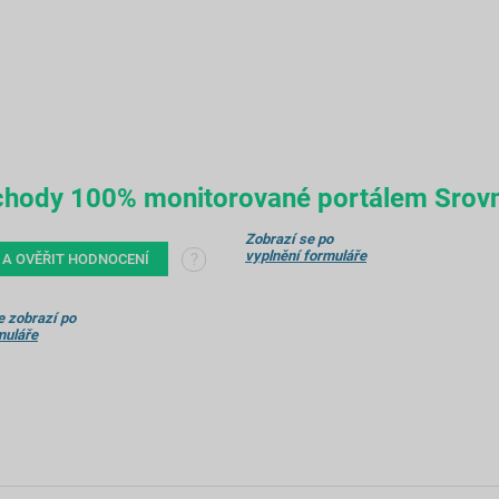
obchody 100% monitorované portálem Srov
Zobrazí se po
vyplnění formuláře
?
 A OVĚŘIT HODNOCENÍ
 zobrazí po
muláře