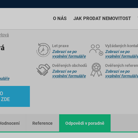
O NÁS
JAK PRODAT NEMOVITOST
vlová
vá
Let praxe
Vyžádaných konta
Zobrazí se po
Zobrazí se po
vyplnění formuláře
vyplnění formulář
Ověřených obchodů
Ověřených referen
Zobrazí se po
Zobrazí se po
vyplnění formuláře
vyplnění formulář
uláře
HO
 ZDE
Hodnocení
Reference
Odpovědi v poradně