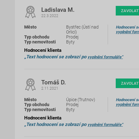
Ladislava M.
ZAVOLAT
22.3.2022
Bystřec (Ústí nad
Hodnocení se
Orlicí)
vyplnění for
Prodej
Byty
Hodnocení klienta
„Text hodnocení se zobrazí po
vyplnění formuláře“
Tomáš D.
ZAVOLAT
2.11.2021
Úpice (Trutnov)
Hodnocení se
Prodej
vyplnění for
Byty
Hodnocení klienta
„Text hodnocení se zobrazí po
vyplnění formuláře“