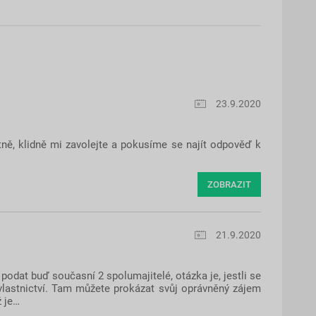
23.9.2020
tně, klidně mi zavolejte a pokusíme se najít odpověď k
ZOBRAZIT
21.9.2020
podat buď současní 2 spolumajitelé, otázka je, jestli se
 vlastnictví. Tam můžete prokázat svůj oprávněný zájem
ž je…