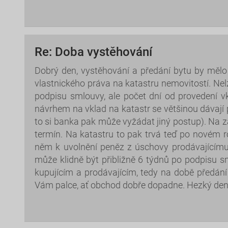
Re: Doba vystěhování
Dobrý den, vystěhování a předání bytu by měl
vlastnického práva na katastru nemovitostí. Nel
podpisu smlouvy, ale počet dní od provedení v
návrhem na vklad na katastr se většinou dávají 
to si banka pak může vyžádat jiný postup). Na z
termín. Na katastru to pak trvá teď po novém r
něm k uvolnění peněz z úschovy prodávajícímu 
může klidně být přibližně 6 týdnů po podpisu
kupujícím a prodávajícím, tedy na době předán
Vám palce, ať obchod dobře dopadne. Hezký de