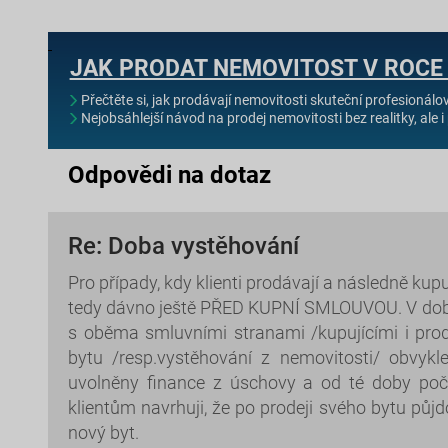
JAK PRODAT NEMOVITOST V ROCE
Přečtěte si, jak prodávají nemovitosti skuteční profesionálo
Nejobsáhlejší návod na prodej nemovitosti bez realitky, ale i 
Odpovědi na dotaz
Re: Doba vystěhování
Pro případy, kdy klienti prodávají a následně ku
tedy dávno ještě PŘED KUPNÍ SMLOUVOU. V době
s oběma smluvními stranami /kupujícími i prodá
bytu /resp.vystěhování z nemovitosti/ obvyk
uvolněny finance z úschovy a od té doby poč
klientům navrhuji, že po prodeji svého bytu půj
nový byt.