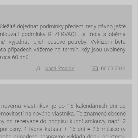
 důležité dojednat podmínky předem, tedy dávno ještě
ouvají podmínky REZERVACE, je třeba s oběma
i/ vyjednat jejich časové potřeby. Vyklizení bytu
chto případech vážeme na termín, kdy jsou uvolněny
 cca 60 dnů.
Karel Stolarik
06.03.2014
 novému vlastníkovi je do 15 kalendářních dní od
nemovitostí na nového vlastníka. To znamená obecně
dny od rezervace do podpisu kupní smlouvy, např. 2
ní ceny, 4 týdny katastr + 15 dní = 2,5 měsíce (v
mnoha případech nesprávně vykládá dobu, po kterou