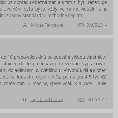
jící už dopředu obeznámen a s tím si byt i rezervuje,
.Uvolnění bytu bývá vždy velmi individuální a je
dnoznačný standard tu rozhodně neplatí.
Miluše Faktorová
03.05.2014
 do 10 pracovních dnů po zapsání vkladu vlastnictví
astnictví dojde, předchází po rezervaci vypracování
ní, doladění smluv (většinou 4-6týdnů), dále složení
roces na katastru (nyní s NOZ pomalejší 4-8 týdnů).
í máte min. 2 měsíce, spíše však 3 a více. Daniel
Ing. Daniel Kotula
09.06.2014