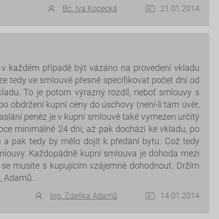
Bc. Iva Kopecká
21.01.2014
o v každém případě být vázáno na provedení vkladu
ze tedy ve smlouvě přesně specifikovat počet dní od
kladu. To je potom výrazný rozdíl, neboť smlouvy s
po obdržení kupní ceny do úschovy (není-li tam úvěr,
aslání peněz je v kupní smlouvě také vymezen určitý
oce minimálně 24 dní, až pak dochází ke vkladu, po
a pak tedy by mělo dojít k předání bytu. Což tedy
 smlouvy. Každopádně kupní smlouva je dohoda mezi
í se musíte s kupujícím vzájemně dohodnout. Držím
n, Adamů.
Ing. Zdeňka Adamů
14.01.2014