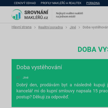
CENOVÝ ODHAD
PROFILY MAKLÉŘŮ A REALITEK
PORADNA
Hlavní strana
Realitní poradna
Jiné
Doba vystěhován
DOBA VY
Doba vystěhování
Jiné
Dobrý den, prodávám byt a následně kupuji j
kancelář mi do kupní smlouvy napsala 15 praco
postup? Děkuji za odpověď.