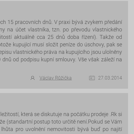
těch 15 pracovních dnů. V praxi bývá zvykem předání
ny na účet vlastníka, tzn. po převodu vlastnického
itostí aktuálně cca 25 dnů doba řízení). Takže od
ože kupující musí složit peníze do úschovy, pak se
pisu vlastnického práva na kupujícího jsou ulolněny
0 dnů od podpisu kupní smlouvy. Vše však záleží na
Václav Růžička
27.03.2014
žitostí, která se diskutuje na počátku prodeje .Rk si
e (standartní postup toto určitě není.Pokud se Vám
lhůta pro uvolnění nemovitosti bývá buď po najití