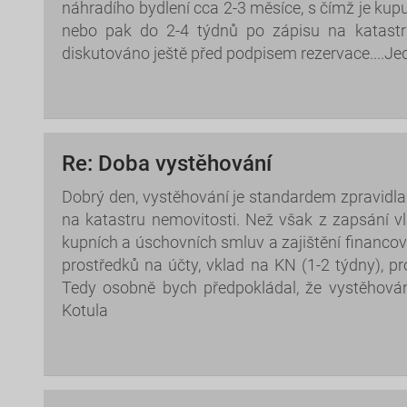
náhradího bydlení cca 2-3 měsíce, s čímž je kupu
nebo pak do 2-4 týdnů po zápisu na katastru
diskutováno ještě před podpisem rezervace....Je
Re: Doba vystěhování
Dobrý den, vystěhování je standardem zpravidla
na katastru nemovitosti. Než však z zapsání vl
kupních a úschovních smluv a zajištění financová
prostředků na účty, vklad na KN (1-2 týdny), p
Tedy osobně bych předpokládal, že vystěhován
Kotula