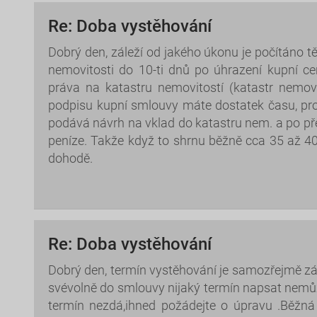
Re: Doba vystěhování
Dobrý den, záleží od jakého úkonu je počítáno 
nemovitosti do 10-ti dnů po úhrazení kupní ce
práva na katastru nemovitostí (katastr nemov
podpisu kupní smlouvy máte dostatek času, prot
podává návrh na vklad do katastru nem. a po pře
peníze. Takže když to shrnu běžně cca 35 až 4
dohodě.
Re: Doba vystěhování
Dobrý den, termín vystěhování je samozřejmě zále
svévolně do smlouvy nijaký termín napsat nemůž
termín nezdá,ihned požádejte o úpravu .Běžná 