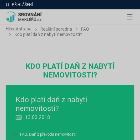
PŘIHLÁŠENÍ
Hlavní strana
Realitní poradna
FAQ
Kdo platí daň z nabytí nemovitosti?
KDO PLATÍ DAŇ Z NABYTÍ
NEMOVITOSTI?
Kdo platí daň z nabytí
nemovitosti?
13.03.2018
FAQ
,
Daň z převodu nemovitosti