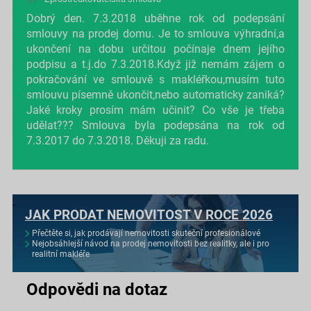
Dobrý den. 7.3.2018 uběhne rok od podepsání
smlouvy na prodej domu. Je to smlouva výhradní,a
ukončení na dobu určitou počínaje dnem jejího
podpisu a t.j.do 7.3.2018.Když již nemám zájem o
pokračování ve smlouvě s makléřkou,musím tuto
smlouvu písemně ukončit,nebo automaticky zaniká?
Jaké kroky prosím mám učinit? Co vše je třeba
udělat??? Smlouva byla podepsána na rok od
7.3.2017 do 7.3.2018. Děkuji za radu.
JAK PRODAT NEMOVITOST V ROCE 2026
Přečtěte si, jak prodávají nemovitosti skuteční profesionálové
Nejobsáhlejší návod na prodej nemovitosti bez realitky, ale i pro
realitní makléře
Odpovědi na dotaz