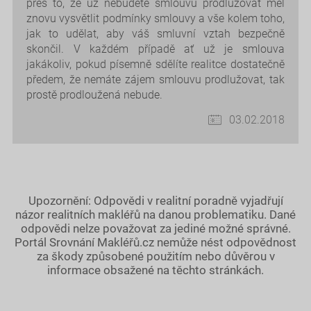
přes to, že už nebudete smlouvu prodlužovat měl
znovu vysvětlit podmínky smlouvy a vše kolem toho,
jak to udělat, aby váš smluvní vztah bezpečně
skončil. V každém případě ať už je smlouva
jakákoliv, pokud písemně sdělíte realitce dostatečně
předem, že nemáte zájem smlouvu prodlužovat, tak
prostě prodloužená nebude.
03.02.2018
Upozornění: Odpovědi v realitní poradně vyjadřují
názor realitních makléřů na danou problematiku. Dané
odpovědi nelze považovat za jediné možné správné.
Portál Srovnání Makléřů.cz nemůže nést odpovědnost
za škody způsobené použitím nebo důvěrou v
informace obsažené na těchto stránkách.