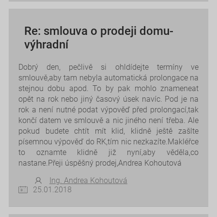
Re: smlouva o prodeji domu-
výhradní
Dobrý den, pečlivě si ohldídejte termíny ve
smlouvě,aby tam nebyla automatická prolongace na
stejnou dobu apod. To by pak mohlo znameneat
opět na rok nebo jiný časový úsek navíc. Pod je na
rok a není nutné podat výpověď před prolongací,tak
končí datem ve smlouvě a nic jiného není třeba. Ale
pokud budete chtít mít klid, klidně ještě zašlte
písemnou výpověď do RK,tím nic nezkazíte.Makléřce
to oznamte klidně již nyní,aby věděla,co
nastane.Přeji úspěšný prodej,Andrea Kohoutová
Ing. Andrea Kohoutová
25.01.2018