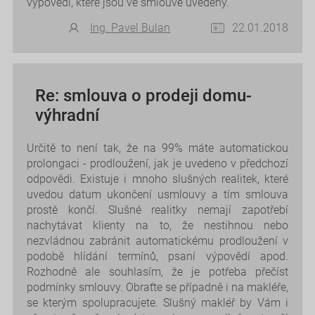
výpovědi, které jsou ve smlouvě uvedeny.
Ing. Pavel Bulan
22.01.2018
Re: smlouva o prodeji domu-
výhradní
Určitě to není tak, že na 99% máte automatickou
prolongaci - prodloužení, jak je uvedeno v předchozí
odpovědi. Existuje i mnoho slušných realitek, které
uvedou datum ukončení usmlouvy a tím smlouva
prostě končí. Slušné realitky nemají zapotřebí
nachytávat klienty na to, že nestihnou nebo
nezvládnou zabránit automatickému prodloužení v
podobě hlídání termínů, psaní výpovědí apod.
Rozhodně ale souhlasím, že je potřeba přečíst
podmínky smlouvy. Obraťte se případně i na makléře,
se kterým spolupracujete. Slušný makléř by Vám i