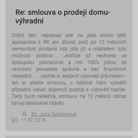
Re: smlouva o prodeji domu-
výhradní
Dobrý den, nepopsal jste na jaké úrovni běží
spolupráce s RK ani důvod, proč po 12 měsících
nemovitost prodaná zda jste již s makléřem tuto
možnost probíral.... Jestliže již nechcete ve
spolupráci pokračovat a mít 100% jistou, že
ukončení provedete správně a bez finančních
následků ..... nechte si sestavit výpověď právníkem -
ten si přečte smlouvu, v lidštině Vám vysvětlí
případná úskalí, doporučí postup a výpověď napíše.
Tady bych nešetřila, smlouvy na 12 měsíců občas
bývají sestavené lišácky.
Bc. Jana Šafránková
11.02.2018