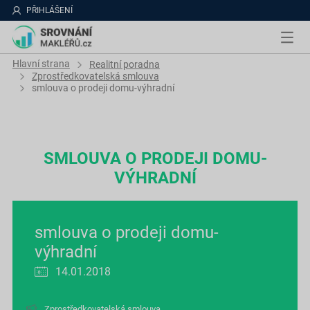
PŘIHLÁŠENÍ
Hlavní strana
Realitní poradna
Zprostředkovatelská smlouva
smlouva o prodeji domu-výhradní
SMLOUVA O PRODEJI DOMU-
VÝHRADNÍ
smlouva o prodeji domu-
výhradní
14.01.2018
Zprostředkovatelská smlouva