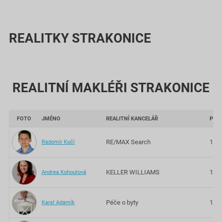
REALITKY STRAKONICE
REALITNÍ MAKLÉŘI STRAKONICE
FOTO
JMÉNO
REALITNÍ KANCELÁŘ
PRA
RE/MAX Search
10 l
Radomír Kočí
KELLER WILLIAMS
14 l
Andrea Kohoutová
Péče o byty
13 l
Karel Adamík