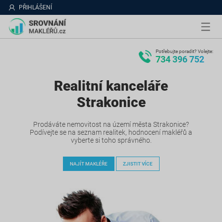
PŘIHLÁŠENÍ
Potřebujte poradit? Volejte:
734 396 752
Realitní kanceláře
Strakonice
Prodáváte nemovitost na území města Strakonice?
Podívejte se na seznam realitek, hodnocení makléřů a
vyberte si toho správného.
NAJÍT MAKLÉŘE
ZJISTIT VÍCE