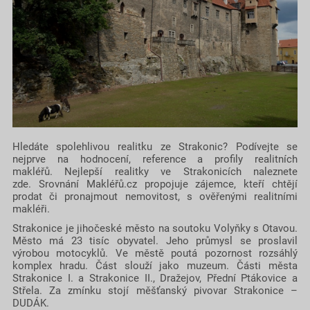
Hledáte spolehlivou realitku ze Strakonic? Podívejte se
nejprve na hodnocení, reference a profily realitních
makléřů. Nejlepší realitky ve Strakonicích naleznete
zde. Srovnání Makléřů.cz propojuje zájemce, kteří chtějí
prodat či pronajmout nemovitost, s ověřenými realitními
makléři.
Strakonice je jihočeské město na soutoku Volyňky s Otavou.
Město má 23 tisíc obyvatel. Jeho průmysl se proslavil
výrobou motocyklů. Ve městě poutá pozornost rozsáhlý
komplex hradu. Část slouží jako muzeum. Části města
Strakonice I. a Strakonice II., Dražejov, Přední Ptákovice a
Střela. Za zmínku stojí měšťanský pivovar Strakonice –
DUDÁK.