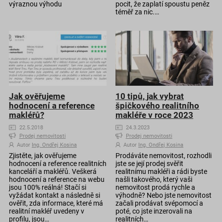
výraznou výhodu
pocit, že zaplatí spoustu peněz
téměř za nic.…
Jak ověřujeme
10 tipů, jak vybrat
hodnocení a reference
špičkového realitního
makléřů?
makléře v roce 2023
22.5.2018
24.3.2023
Prodej nemovitosti
Prodej nemovitosti
Autor
Ing. Ondřej Kosina
Autor
Ing. Ondřej Kosina
Zjistěte, jak ověřujeme
Prodáváte nemovitost, rozhodli
hodnocení a reference realitních
jste se její prodej svěřit
kanceláří a makléřů. Veškerá
realitnímu makléři a rádi byste
hodnocení a reference na webu
našli takového, který vaši
jsou 100% reálná! Stačí si
nemovitost prodá rychle a
vyžádat kontakt a následně si
výhodně? Nebo jste nemovitost
ověřit, zda informace, které má
začali prodávat svépomocí a
realitní makléř uvedeny v
poté, co jste inzerovali na
profilu, jsou…
realitních…