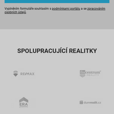
Vyplněním formuláře souhlasím s
podmínkami portálu
a se
zpracováním
osobních údajů
.
SPOLUPRACUJÍCÍ REALITKY