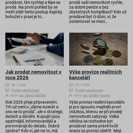
prodávat, tím rychleji a lépe se
prodá vaši nemovitost rychle,
prodá. Na první pohled by se
za dobré peníze a bez
mohl zdát tento postup logický,
zbytečných komplikací? Kdo už
bohužel v praxi je to…
prodával byt či dům, ví, že
zorientovat se mezi…
Jak prodat nemovitost v
Výše provize realitních
roce 2026
kanceláří
30.1.2026
27.1.2023
Prodej nemovitosti
Prodej nemovitosti
Autor
Ing. David Vašíček
Autor
Ing. Ondřej Kosina
Rok 2026 přeje připraveným.
Výše provize realitní kanceláře
Trh už není o „dáme inzerát a
je pro spoustu majitelů první
ono se to prodá“, ale o strategii,
otázkou, kterou se při prodeji
datech a důvěře. Kupující jsou
nemovitosti zabývají. Velká
opatrnější, informovanější a
většina se rozhodne byt
porovnávají do detailu. Dobrá
prodávat sama právě kvůli
zpráva? Kdo ví, jak na to, má
snaze za provizi ušetřit. Mají