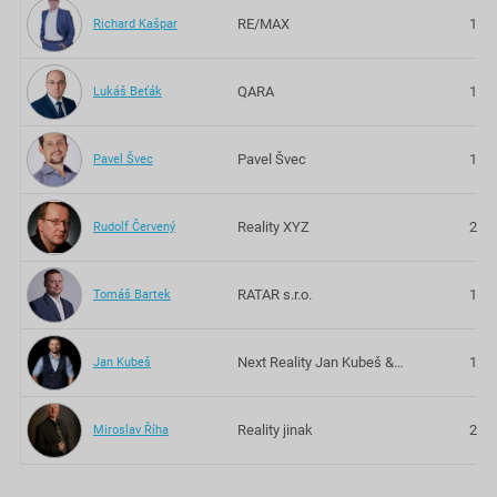
RE/MAX
10 l
Richard Kašpar
QARA
17 l
Lukáš Beťák
Pavel Švec
16 l
Pavel Švec
Reality XYZ
27 l
Rudolf Červený
RATAR s.r.o.
19 l
Tomáš Bartek
Next Reality Jan Kubeš &…
11 l
Jan Kubeš
Reality jinak
26 l
Miroslav Říha