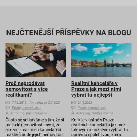
NEJČTENĚJŠÍ PŘÍSPĚVKY NA BLOGU
Proč neprodávat
Realitní kanceláře v
nemovitost s více
Praze a jak mezi nimi
realitkami?
vybrat tu nejlepší
7.12.2018 Aktualizace 2.7.2021
24.5.2021
Prodej nemovitosti
Prodej nemovitosti
Autor
Ing. David Vašíček
Autor
Ing. Ondřej Kosina
Často se setkáváme s tím, že si
Kolik je vlastně v Praze
majitelé nemovitostí myslí, že
realitních kanceláří a jak mezi
čím více realitních kanceláří či
takovým množstvím vybrat tu
makléřů bude jejich nemovitost
opravdu spolehlivou, která