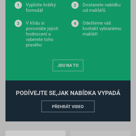
Vyplníte krátký
Dostanete nabídku
formulář
od makléřů
V klidu si
Odešleme váš
porovnáte jejich
kontakt vybranému
hodnocení a
makléři
vyberete toho
pravého
JDU NA TO
PODÍVEJTE SE,
JAK NABÍDKA VYPADÁ
PŘEHRÁT VIDEO