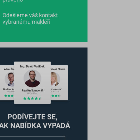
Odešleme váš kontakt
vybranému makléři
PODÍVEJTE SE,
AK NABÍDKA VYPADÁ