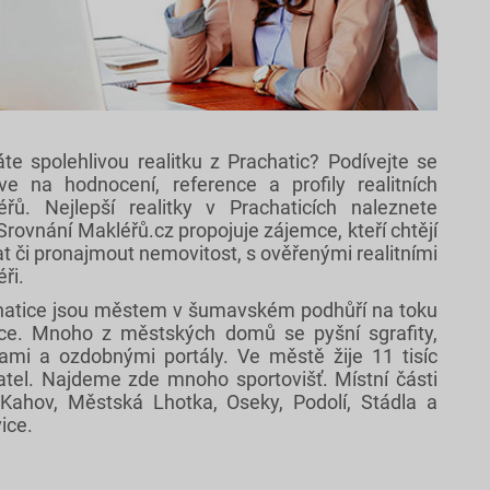
te spolehlivou realitku z Prachatic? Podívejte se
rve na hodnocení, reference a profily realitních
éřů. Nejlepší realitky v Prachaticích naleznete
Srovnání Makléřů.cz propojuje zájemce, kteří chtějí
t či pronajmout nemovitost, s ověřenými realitními
éři.
hatice jsou městem v šumavském podhůří na toku
ice. Mnoho z městských domů se pyšní sgrafity,
ami a ozdobnými portály. Ve městě žije 11 tisíc
atel. Najdeme zde mnoho sportovišť. Místní části
 Kahov, Městská Lhotka, Oseky, Podolí, Stádla a
ice.