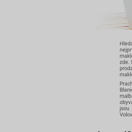
Hledá
nejp
makl
zde. 
proda
makl
Prac
Blan
malb
obyv
jsou
Volov