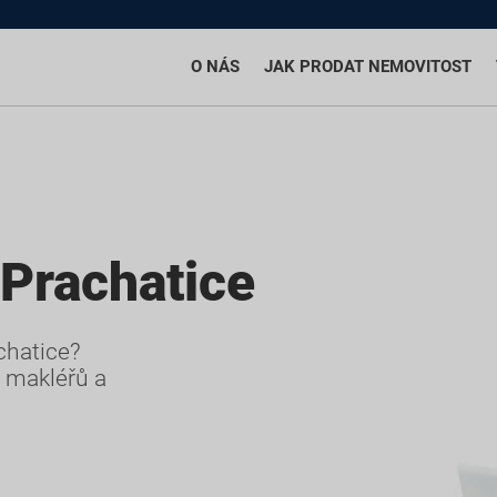
O NÁS
JAK PRODAT NEMOVITOST
 Prachatice
chatice?
í makléřů a