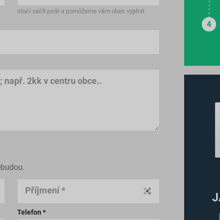
stačí začít psát a pomůžeme vám obec vyplnit
 např. 2kk v centru obce..
ebudou.
Příjmení *
J
Telefon *