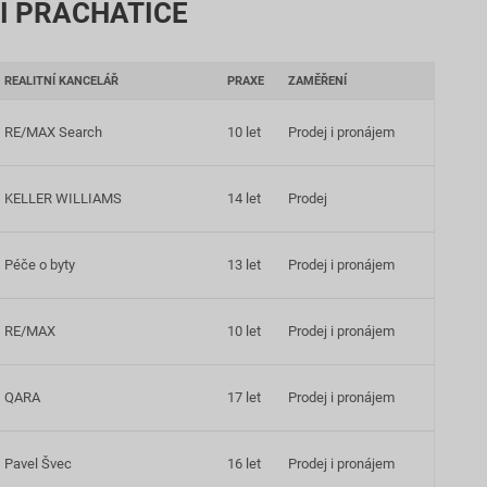
I PRACHATICE
REALITNÍ KANCELÁŘ
PRAXE
ZAMĚŘENÍ
RE/MAX Search
10 let
Prodej i pronájem
KELLER WILLIAMS
14 let
Prodej
Péče o byty
13 let
Prodej i pronájem
RE/MAX
10 let
Prodej i pronájem
QARA
17 let
Prodej i pronájem
Pavel Švec
16 let
Prodej i pronájem