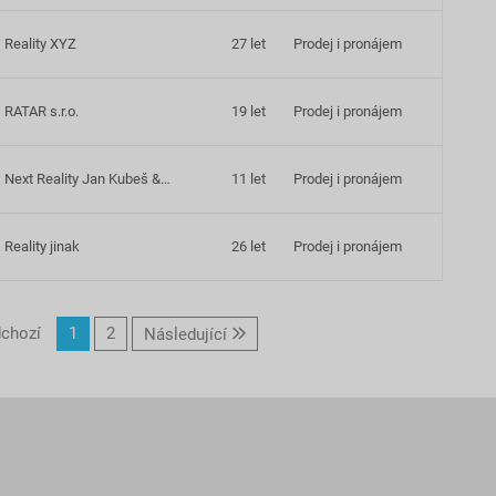
Reality XYZ
27 let
Prodej i pronájem
RATAR s.r.o.
19 let
Prodej i pronájem
Next Reality Jan Kubeš &…
11 let
Prodej i pronájem
Reality jinak
26 let
Prodej i pronájem
chozí
1
2
Následující