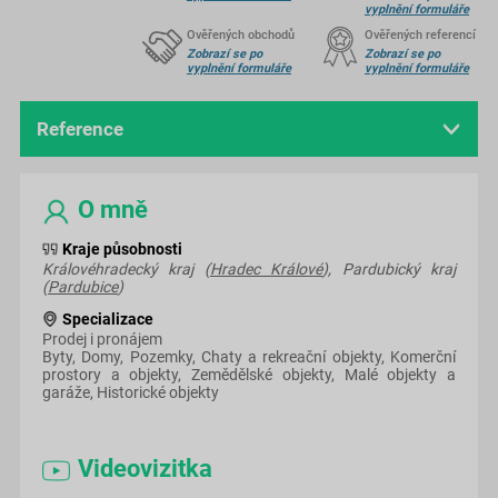
vyplnění formuláře
Ověřených obchodů
Ověřených referencí
Zobrazí se po
Zobrazí se po
vyplnění formuláře
vyplnění formuláře
Reference
O mně
O mně
Videovizitka
Kraje působnosti
Královéhradecký kraj (
Hradec Králové
), Pardubický kraj
(
Pardubice
)
Hodnocení
Specializace
Prodej i pronájem
Byty, Domy, Pozemky, Chaty a rekreační objekty, Komerční
prostory a objekty, Zemědělské objekty, Malé objekty a
garáže, Historické objekty
Videovizitka