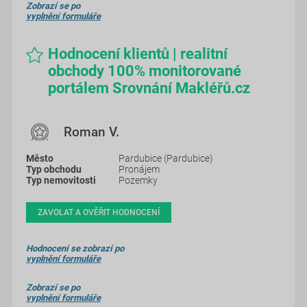
Zobrazí se po
vyplnění formuláře
Hodnocení klientů | realitní
obchody 100% monitorované
portálem Srovnání Makléřů.cz
Roman V.
Pardubice (Pardubice)
Pronájem
Pozemky
ZAVOLAT A OVĚŘIT HODNOCENÍ
Hodnocení se zobrazí po
vyplnění formuláře
Zobrazí se po
vyplnění formuláře