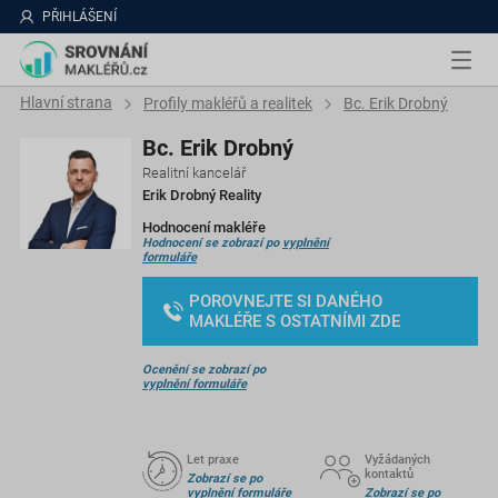
PŘIHLÁŠENÍ
Hlavní strana
Profily makléřů a realitek
Bc. Erik Drobný
Bc. Erik Drobný
Realitní kancelář
Erik Drobný Reality
Hodnocení makléře
Hodnocení se zobrazí po
vyplnění
formuláře
POROVNEJTE SI DANÉHO
MAKLÉŘE S OSTATNÍMI ZDE
Ocenění se zobrazí po
vyplnění formuláře
Let praxe
Vyžádaných
kontaktů
Zobrazí se po
vyplnění formuláře
Zobrazí se po