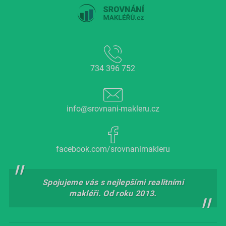
734 396 752
info@srovnani-makleru.cz
facebook.com/srovnanimakleru
Spojujeme vás s nejlepšími realitními
makléři. Od roku 2013.