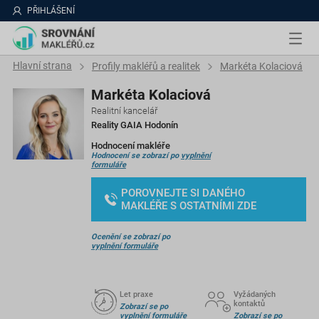
PŘIHLÁŠENÍ
Hlavní strana
Profily makléřů a realitek
Markéta Kolaciová
Markéta Kolaciová
Realitní kancelář
Reality GAIA Hodonín
Hodnocení makléře
Hodnocení se zobrazí po
vyplnění
formuláře
POROVNEJTE SI DANÉHO
MAKLÉŘE S OSTATNÍMI ZDE
Ocenění se zobrazí po
vyplnění formuláře
Let praxe
Vyžádaných
kontaktů
Zobrazí se po
vyplnění formuláře
Zobrazí se po