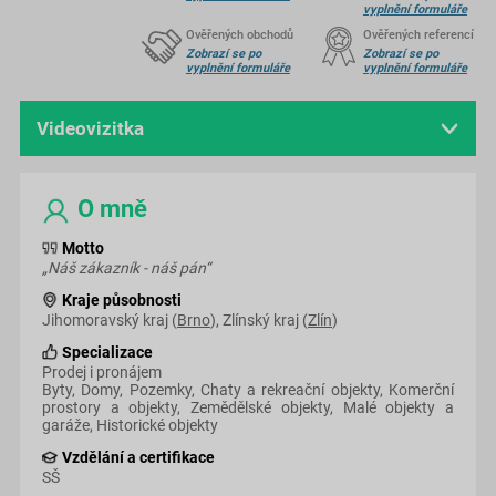
vyplnění formuláře
Ověřených obchodů
Ověřených referencí
Zobrazí se po
Zobrazí se po
vyplnění formuláře
vyplnění formuláře
Videovizitka
O mně
O mně
Motto
„Náš zákazník - náš pán“
Kraje působnosti
Jihomoravský kraj (
Brno
), Zlínský kraj (
Zlín
)
Specializace
Prodej i pronájem
Byty, Domy, Pozemky, Chaty a rekreační objekty, Komerční
prostory a objekty, Zemědělské objekty, Malé objekty a
garáže, Historické objekty
Vzdělání a certifikace
SŠ