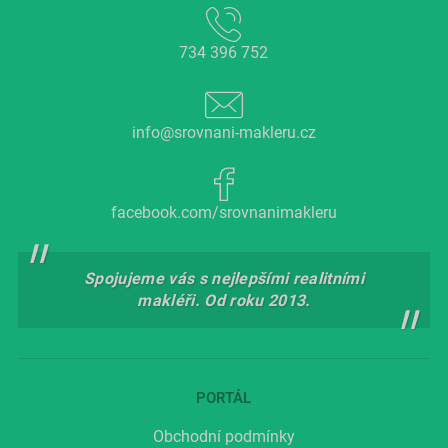
734 396 752
info@srovnani-makleru.cz
facebook.com/srovnanimakleru
Spojujeme vás s nejlepšími realitními
makléři. Od roku 2013.
PORTÁL
Obchodní podmínky