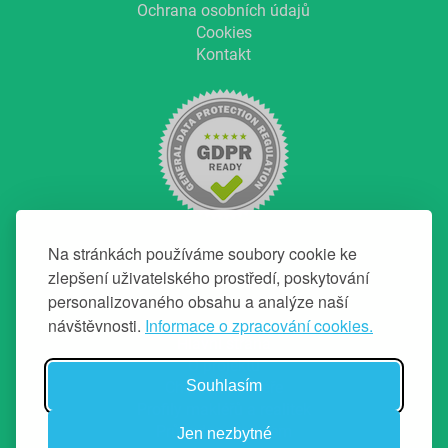
Ochrana osobních údajů
Cookies
Kontakt
Na stránkách používáme soubory cookie ke
zlepšení uživatelského prostředí, poskytování
personalizovaného obsahu a analýze naší
NAVIGACE
návštěvnosti.
Informace o zpracování cookies.
Hlavní strana
O projektu
Souhlasím
Chci top makléře
Profily makléřů a realitek
Průvodce prodejem
Jen nezbytné