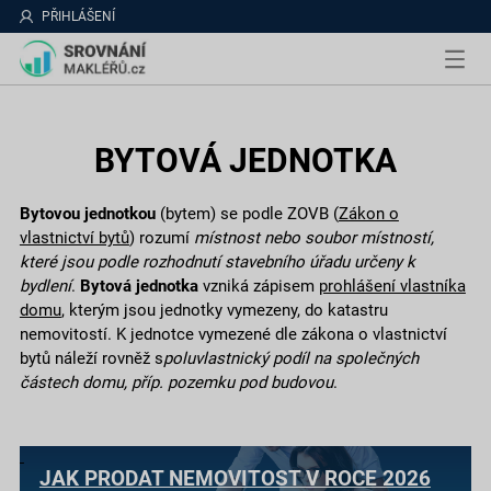
PŘIHLÁŠENÍ
BYTOVÁ JEDNOTKA
Bytovou jednotkou
(bytem) se podle ZOVB (
Zákon o
vlastnictví bytů
) rozumí
místnost nebo soubor místností,
které jsou podle rozhodnutí stavebního úřadu určeny k
bydlení
.
Bytová jednotka
vzniká zápisem
prohlášení vlastníka
domu
, kterým jsou jednotky vymezeny, do katastru
nemovitostí. K jednotce vymezené dle zákona o vlastnictví
bytů náleží rovněž s
poluvlastnický podíl na společných
částech domu, příp. pozemku pod budovou
.
JAK PRODAT NEMOVITOST V ROCE 2026