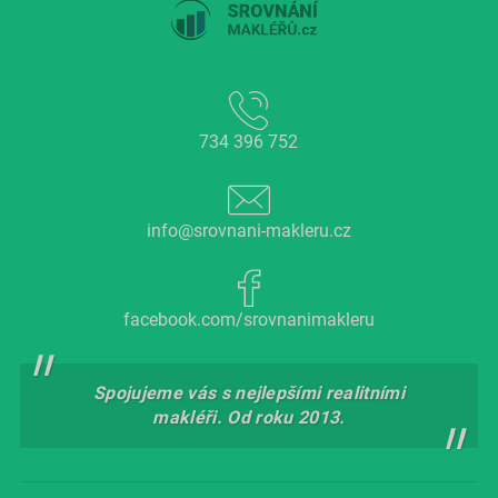
734 396 752
info@srovnani-makleru.cz
facebook.com/srovnanimakleru
Spojujeme vás s nejlepšími realitními
makléři. Od roku 2013.