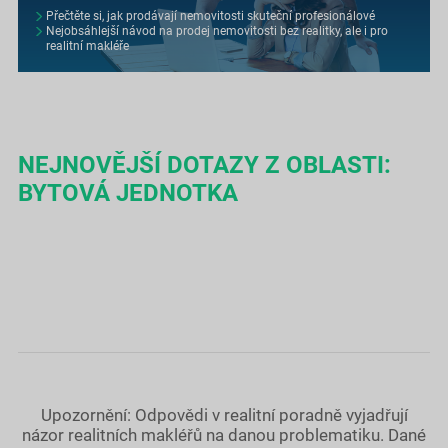
Přečtěte si, jak prodávají nemovitosti skuteční profesionálové
Nejobsáhlejší návod na prodej nemovitosti bez realitky, ale i pro
realitní makléře
NEJNOVĚJŠÍ DOTAZY Z OBLASTI:
BYTOVÁ JEDNOTKA
Upozornění: Odpovědi v realitní poradně vyjadřují
názor realitních makléřů na danou problematiku. Dané