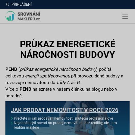
PŘIHLÁŠENÍ
PRŮKAZ ENERGETICKÉ
NÁROČNOSTI BUDOVY
PENB
(
průkaz energetické náročnosti budovy
) počítá
celkovou
energii spotřebovanou
při provozu dané budovy a
rozřazuje nemovitosti do
třídy A až G
.
Více o
PENB
naleznete v našem
článku na blogu
nebo v
poradně.
JAK PRODAT NEMOVITOST V ROCE 2026
Přečtěte si, jak prodávají nemovitosti skuteční profesionálové
Nejobsáhlejší návod na prodej nemovitosti bez realitky, ale i pro
realitní makléře