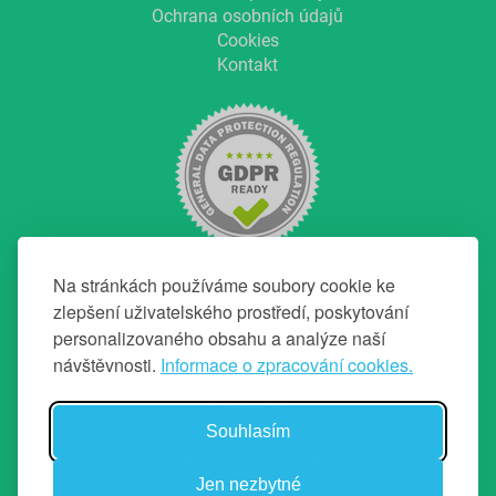
Ochrana osobních údajů
Cookies
Kontakt
Na stránkách používáme soubory cookie ke
zlepšení uživatelského prostředí, poskytování
personalizovaného obsahu a analýze naší
NAVIGACE
návštěvnosti.
Informace o zpracování cookies.
Hlavní strana
O projektu
Souhlasím
Chci top makléře
Profily makléřů a realitek
Průvodce prodejem
Jen nezbytné