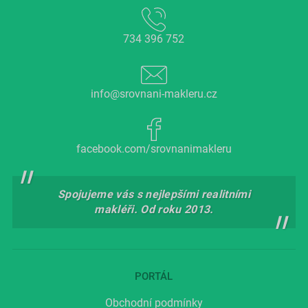
734 396 752
info@srovnani-makleru.cz
facebook.com/srovnanimakleru
Spojujeme vás s nejlepšími realitními
makléři. Od roku 2013.
PORTÁL
Obchodní podmínky