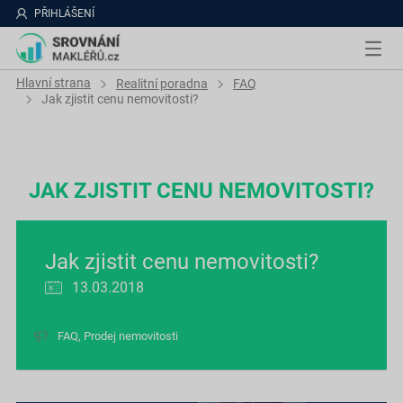
PŘIHLÁŠENÍ
Hlavní strana
Realitní poradna
FAQ
Jak zjistit cenu nemovitosti?
JAK ZJISTIT CENU NEMOVITOSTI?
Jak zjistit cenu nemovitosti?
13.03.2018
FAQ
,
Prodej nemovitosti