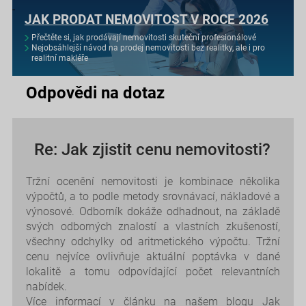
JAK PRODAT NEMOVITOST V ROCE 2026
Přečtěte si, jak prodávají nemovitosti skuteční profesionálové
Nejobsáhlejší návod na prodej nemovitosti bez realitky, ale i pro
realitní makléře
Odpovědi na dotaz
Re: Jak zjistit cenu nemovitosti?
Tržní ocenění nemovitosti je kombinace několika
výpočtů, a to podle metody srovnávací, nákladové a
výnosové. Odborník dokáže odhadnout, na základě
svých odborných znalostí a vlastních zkušeností,
všechny odchylky od aritmetického výpočtu. Tržní
cenu nejvíce ovlivňuje aktuální poptávka v dané
lokalitě a tomu odpovídající počet relevantních
nabídek.
Více informací v článku na našem blogu
Jak