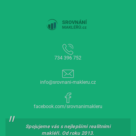
734 396 752
info@srovnani-makleru.cz
facebook.com/srovnanimakleru
Spojujeme vás s nejlepšími realitními
makléři. Od roku 2013.