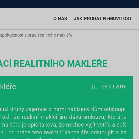
O NÁS
JAK PRODAT NEMOVITOST
spokojenost s prací realitního makléře
CÍ REALITNÍHO MAKLÉŘE
kléře
26.09.2016
 už druhý zájemce o námi nabízený dům odstoupil
kli, že realitní makléř jim dává smlouvu, která je
akléře je spíš taková, že nechce vyjít vstříc a spíš
hu od práce této realotní kanceláře odstoupit a za