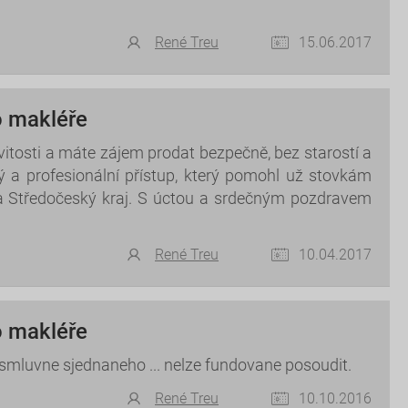
René Treu
15.06.2017
o makléře
itosti a máte zájem prodat bezpečně, bez starostí a
ý a profesionální přístup, který pomohl už stovkám
a Středočeský kraj. S úctou a srdečným pozdravem
René Treu
10.04.2017
o makléře
smluvne sjednaneho ... nelze fundovane posoudit.
René Treu
10.10.2016