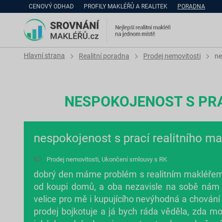
CENOVÝ ODHAD
PROFILY MAKLÉŘŮ A REALITEK
PORADNA
Hlavní strana
Realitní poradna
Prodej nemovitosti
ne
NESPOKOJENOST S PRA
nespokojenost s prací realitního ma
Prodej nemovitosti
,
Ukončení smlouvy s RK
dobrý den máme problém s realitním makléřem
od koupi domů, a oba nezavisle na sobě nám ře
velice pro mě i kupujícího nevýhodná a chování m
prodej bojkotuje a já bych ráda věděla, zda mo