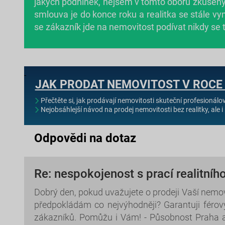
jakých podnínek, nejsem v tomto oboru zkušený 
smlouva je do konce roku a realitka se stále vy
se zákazník jde na nemovitost podívat nikdy se
JAK PRODAT NEMOVITOST V ROCE
Přečtěte si, jak prodávají nemovitosti skuteční profesionálo
Nejobsáhlejší návod na prodej nemovitosti bez realitky, ale i 
Odpovědi na dotaz
Re: nespokojenost s prací realitníh
Dobrý den, pokud uvažujete o prodeji Vaší nemov
předpokládám co nejvýhodněji? Garantuji férov
zákazníků. Pomůžu i Vám! - Působnost Praha 