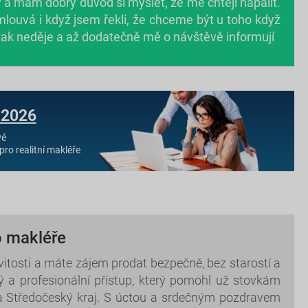
a mám dobrý důvod si myslet, že mě chtějí napálit.
mlouvá i když jsem řekli, že chceme být u toho když
 tak neděje a až dodatečně mě o návštěvě informují
 2026
vé
pro realitní makléře
o makléře
itosti a máte zájem prodat bezpečně, bez starostí a
ý a profesionální přístup, který pomohl už stovkám
a Středočeský kraj. S úctou a srdečným pozdravem