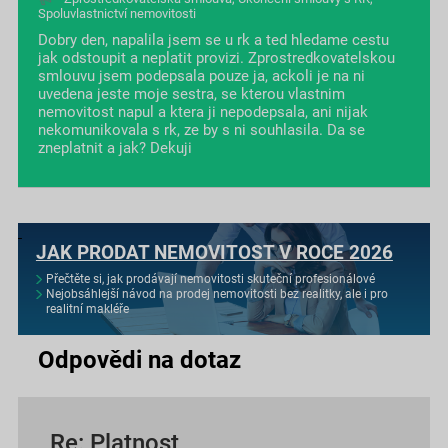
Spoluvlastnictví nemovitosti
Dobry den, napalila jsem se u rk a ted hledame cestu
jak odstoupit a neplatit provizi. Zprostredkovatelskou
smlouvu jsem podepsala pouze ja, ackoli je na ni
uvedena jeste moje sestra, se kterou vlastnim
nemovitost napul a ktera ji nepodepsala, ani nijak
nekomunikovala s rk, ze by s ni souhlasila. Da se
zneplatnit a jak? Dekuji
JAK PRODAT NEMOVITOST V ROCE 2026
Přečtěte si, jak prodávají nemovitosti skuteční profesionálové
Nejobsáhlejší návod na prodej nemovitosti bez realitky, ale i pro
realitní makléře
Odpovědi na dotaz
Re: Platnost