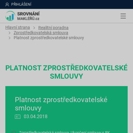
PŘIHLÁŠENÍ
Hlavní strana
Realitní poradna
Zprostředkovatelská smlouva
Platnost zprostředkovatelské smlouvy
PLATNOST ZPROSTŘEDKOVATELSKÉ
SMLOUVY
Platnost zprostředkovatelské
smlouvy
03.04.2018
Zprostředkovatelská smlouva
,
Ukončení smlouvy s RK
,