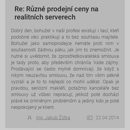
Re: Různé prodejní ceny na
realitních serverech
Dobrý den, bohužel v naší profesi existují i tací, kteří
podobné věci praktikují a to bez souhlasu majitele.
Bohužel jako samoprodejce nemáte proti nim v
současnosti žádnou páku, jak jim to znemožnit. Je
nutné si uvědomit, že zprostředkovatelská smlouva
je tady proto, aby především chránila Vaše zájmy.
Prodávající se často mylně domnívají, že když s
nikým neuzavřou smlouvu, že nad tím vším pěkně
vyzráli a je to to nejlepší co mohli udělat. Opak je
pravdou, seriózní makléři, potažmo kanceláře bez
smlouvy už vůbec nepracují, jelikož poté dochází
právě ke zmíněným problémům a jediný kdo je poté
nespokojený je klient.
Ing. Jakub Žižka
22.04.2014