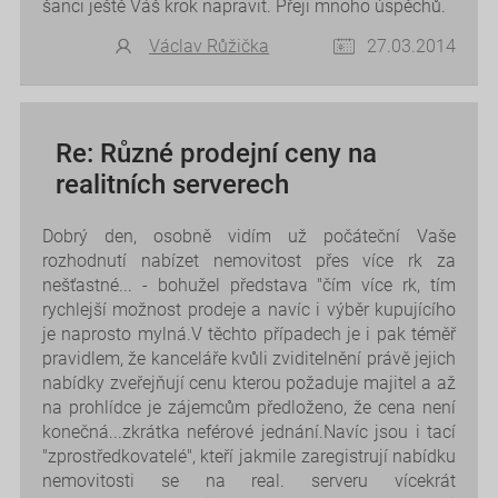
šanci ještě Váš krok napravit. Přeji mnoho úspěchů.
Václav Růžička
27.03.2014
Re: Různé prodejní ceny na
realitních serverech
Dobrý den, osobně vidím už počáteční Vaše
rozhodnutí nabízet nemovitost přes více rk za
nešťastné... - bohužel představa "čím více rk, tím
rychlejší možnost prodeje a navíc i výběr kupujícího
je naprosto mylná.V těchto případech je i pak téměř
pravidlem, že kanceláře kvůli zviditelnění právě jejich
nabídky zveřejňují cenu kterou požaduje majitel a až
na prohlídce je zájemcům předloženo, že cena není
konečná...zkrátka neférové jednání.Navíc jsou i tací
"zprostředkovatelé", kteří jakmile zaregistrují nabídku
nemovitosti se na real. serveru vícekrát