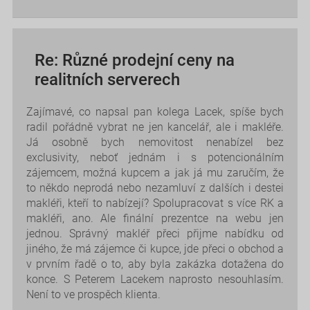
Re: Různé prodejní ceny na
realitních serverech
Zajímavé, co napsal pan kolega Lacek, spíše bych
radil pořádně vybrat ne jen kancelář, ale i makléře.
Já osobně bych nemovitost nenabízel bez
exclusivity, neboť jednám i s potencionálním
zájemcem, možná kupcem a jak já mu zaručím, že
to někdo neprodá nebo nezamluví z dalších i destei
makléři, kteří to nabízejí? Spolupracovat s více RK a
makléři, ano. Ale finální prezentce na webu jen
jednou. Správný makléř přeci přijme nabídku od
jiného, že má zájemce či kupce, jde přeci o obchod a
v prvním řadě o to, aby byla zakázka dotažena do
konce. S Peterem Lacekem naprosto nesouhlasím.
Není to ve prospěch klienta.