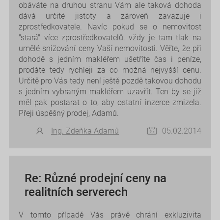
obáváte na druhou stranu Vám ale taková dohoda
dává určité jistoty a zároveň zavazuje i
zprostředkovatele. Navíc pokud se o nemovitost
"stará" více zprostředkovatelů, vždy je tam tlak na
umělé snižování ceny Vaší nemovitosti. Věřte, že při
dohodě s jedním makléřem ušetříte čas i peníze,
prodáte tedy rychleji za co možná nejvyšší cenu.
Určitě pro Vás tedy není ještě pozdě takovou dohodu
s jedním vybraným makléřem uzavřít. Ten by se již
měl pak postarat o to, aby ostatní inzerce zmizela.
Přeji úspěšný prodej, Adamů.
Ing. Zdeňka Adamů
05.02.2014
Re: Různé prodejní ceny na
realitních serverech
V tomto případě Vás právě chrání exkluzivita