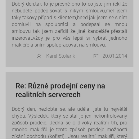
Dobrý den,tak to je přesně ono to co jste jim řekl že
nebudete podepisovat s nikým smlouvu,měl jsem
taky takový případ s klientem,hned jak jsem se s ním
domluvil na spolupráci a podepsal se mnou
smlouvu tak jsem zařídil že jiné kanceláře přestali
inzerovat,vždy je pro vás lepší si vybrat jednoho
makléře a sním spolupracovat na smlouvu.
Karel Stolarik
20.01.2014
Re: Různé prodejní ceny na
realitních serverech
Dobrý den, nezlobte se, ale udělal jste tu největší
chybu. Výsledek, který se stal je jen nekontrolovaný
způsob prodeje. Jedná se o divoký realitní trh, pro
mnoho makléřů je tento způsob prodeje možností
zíkání obchodu (kořisti). Jsou realitní makléři, který