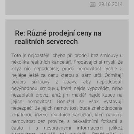
29.10.2014
Re: Různé prodejní ceny na
realitních serverech
Toto je nejčastější chyba při prodeji bez smlouvy u
několika realitních kanceláří. Prodávající si myslí, že
když nic nepodepíše, prodá nemovitost rychle a
nejlépe ještě za cenu kterou si sám určí. Odmítají
podpis smlouvy z obavy, aby nepodepsali
nevýhodnou smlouvu, která nejde vypovědět, nebo
nezaplatili provizi aniž jim makléř najde kupce na
jejich nemovitost. Bohužel se však vystavují
nebezpečí, že jejich nemovitost bude znehodnocena
zmatenou inzercí realitních kanceláří, kteří nabízejí
nemovitost bez provize, s nekvalitními fotkami a
často i s nesprávnými informacemi jelikož