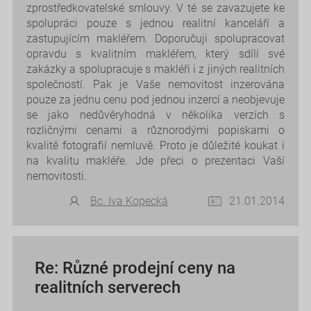
zprostředkovatelské smlouvy. V té se zavazujete ke
spolupráci pouze s jednou realitní kanceláří a
zastupujícím makléřem. Doporučuji spolupracovat
opravdu s kvalitním makléřem, který sdílí své
zakázky a spolupracuje s makléři i z jiných realitních
společností. Pak je Vaše nemovitost inzerována
pouze za jednu cenu pod jednou inzercí a neobjevuje
se jako nedůvěryhodná v několika verzích s
rozličnými cenami a různorodými popiskami o
kvalitě fotografií nemluvě. Proto je důležité koukat i
na kvalitu makléře. Jde přeci o prezentaci Vaší
nemovitosti.
Bc. Iva Kopecká
21.01.2014
Re: Různé prodejní ceny na
realitních serverech