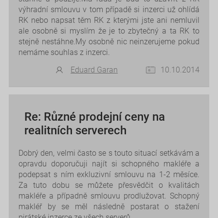
výhradní smlouvu v tom případě si inzerci už ohlídá
RK nebo napsat těm RK z kterými jste ani nemluvil
ale osobně si myslím že je to zbytečný a ta RK to
stejně nestáhne.My osobně nic neinzerujeme pokud
nemáme souhlas z inzerci.
Eduard Garan
10.10.2014
Re: Různé prodejní ceny na
realitních serverech
Dobrý den, velmi často se s touto situací setkávám a
opravdu doporučuji najít si schopného makléře a
podepsat s ním exkluzivní smlouvu na 1-2 měsíce.
Za tuto dobu se můžete přesvědčit o kvalitách
makléře a případně smlouvu prodlužovat. Schopný
makléř by se měl následně postarat o stažení
pirátské inzerce ze všech serverů.