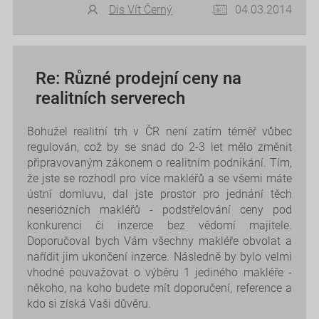
Dis Vít Černý
04.03.2014
Re: Různé prodejní ceny na
realitních serverech
Bohužel realitní trh v ČR není zatím téměř vůbec
regulován, což by se snad do 2-3 let mělo změnit
připravovaným zákonem o realitním podnikání. Tím,
že jste se rozhodl pro více makléřů a se všemi máte
ústní domluvu, dal jste prostor pro jednání těch
neseriózních makléřů - podstřelování ceny pod
konkurenci či inzerce bez vědomí majitele.
Doporučoval bych Vám všechny makléře obvolat a
nařídit jim ukončení inzerce. Následně by bylo velmi
vhodné pouvažovat o výběru 1 jediného makléře -
někoho, na koho budete mít doporučení, reference a
kdo si získá Vaši důvěru.