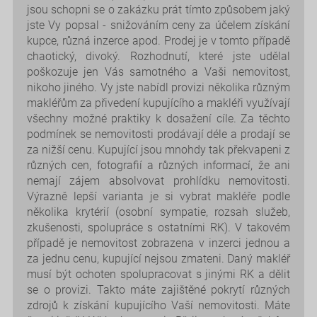
jsou schopni se o zakázku prát tímto způsobem jaký
jste Vy popsal - snižováním ceny za účelem získání
kupce, různá inzerce apod. Prodej je v tomto případě
chaotický, divoký. Rozhodnutí, které jste udělal
poškozuje jen Vás samotného a Vaši nemovitost,
nikoho jiného. Vy jste nabídl provizi několika různým
makléřům za přivedení kupujícího a makléři využívají
všechny možné praktiky k dosažení cíle. Za těchto
podmínek se nemovitosti prodávají déle a prodají se
za nižší cenu. Kupující jsou mnohdy tak překvapeni z
různých cen, fotografií a různých informací, že ani
nemají zájem absolvovat prohlídku nemovitosti.
Výrazně lepší varianta je si vybrat makléře podle
několika krytérií (osobní sympatie, rozsah služeb,
zkušenosti, spolupráce s ostatními RK). V takovém
případě je nemovitost zobrazena v inzerci jednou a
za jednu cenu, kupující nejsou zmateni. Daný makléř
musí být ochoten spolupracovat s jinými RK a dělit
se o provizi. Takto máte zajištěné pokrytí různých
zdrojů k získání kupujícího Vaší nemovitosti. Máte