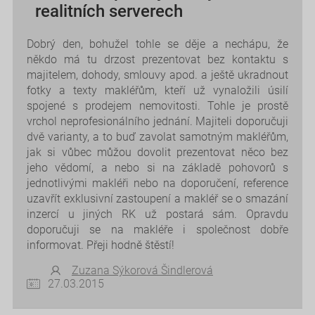
realitních serverech
Dobrý den, bohužel tohle se děje a nechápu, že
někdo má tu drzost prezentovat bez kontaktu s
majitelem, dohody, smlouvy apod. a ještě ukradnout
fotky a texty makléřům, kteří už vynaložili úsilí
spojené s prodejem nemovitosti. Tohle je prostě
vrchol neprofesionálního jednání. Majiteli doporučuji
dvě varianty, a to buď zavolat samotným makléřům,
jak si vůbec můžou dovolit prezentovat něco bez
jeho vědomí, a nebo si na základě pohovorů s
jednotlivými makléři nebo na doporučení, reference
uzavřít exklusivní zastoupení a makléř se o smazání
inzercí u jiných RK už postará sám. Opravdu
doporučuji se na makléře i společnost dobře
informovat. Přeji hodně štěstí!
Zuzana Sýkorová Šindlerová
27.03.2015