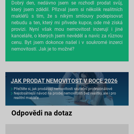
Dobrý den, nedávno jsem se rozhodl prodat svůj,
který jsem zdědil. Přizval jsem si několik realitních
makléřů s tím, že s nikým smlouvy podepisovat
nebudu a ten, který mi přivede kupce, ode mě získá
provizi. Nyní však mou nemovitost inzerují i jiné
kanceláře, o kterých jsem nevěděl a navíc za různou
cenu. Byt jsem dokonce našel i v soukromé inzerci
nemovitostí. Jak je to možné?
JAK PRODAT NEMOVITOST V ROCE 2026
Přečtěte si, jak prodávají nemovitosti skuteční profesionálové
Nejobsáhlejší návod na prodej nemovitosti bez realitky, ale i pro
realitní makléře
Odpovědi na dotaz