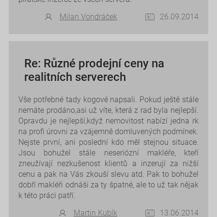
Milan Vondráček
26.09.2014
Re: Různé prodejní ceny na
realitních serverech
Vše potřebné tady kogové napsali. Pokud ještě stále
nemáte prodáno,asi už víte, která z rad byla nejlepší.
Opravdu je nejlepší,když nemovitost nabízí jedna rk
na profi úrovni za vzájemně domluvených podmínek.
Nejste první, ani poslední kdo měl stejnou situace.
Jsou bohužel stále neseriózní makléře, kteří
zneužívají nezkušenost klientů a inzerují za nižší
cenu a pak na Vás zkouší slevu atd. Pak to bohužel
dobří makléři odnáši za ty špatné, ale to už tak nějak
k této práci patří.
Martin Kubík
13.06.2014