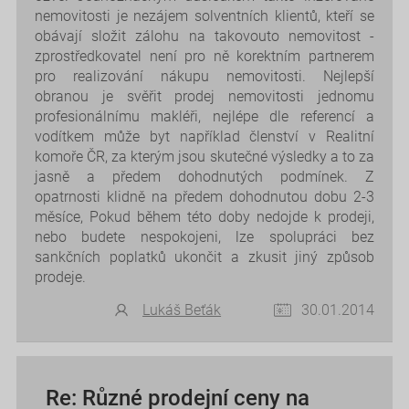
nemovitosti je nezájem solventních klientů, kteří se
obávají složit zálohu na takovouto nemovitost -
zprostředkovatel není pro ně korektním partnerem
pro realizování nákupu nemovitosti. Nejlepší
obranou je svěřit prodej nemovitosti jednomu
profesionálnímu makléři, nejlépe dle referencí a
vodítkem může byt například členství v Realitní
komoře ČR, za kterým jsou skutečné výsledky a to za
jasně a předem dohodnutých podmínek. Z
opatrnosti klidně na předem dohodnutou dobu 2-3
měsíce, Pokud během této doby nedojde k prodeji,
nebo budete nespokojeni, lze spolupráci bez
sankčních poplatků ukončit a zkusit jiný způsob
prodeje.
Lukáš Beťák
30.01.2014
Re: Různé prodejní ceny na