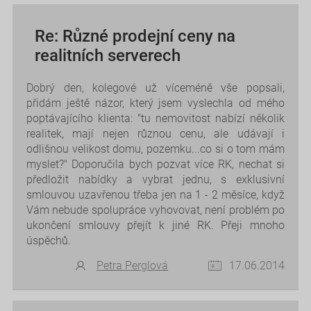
Re: Různé prodejní ceny na
realitních serverech
Dobrý den, kolegové už víceméně vše popsali,
přidám ještě názor, který jsem vyslechla od mého
poptávajícího klienta: "tu nemovitost nabízí několik
realitek, mají nejen různou cenu, ale udávají i
odlišnou velikost domu, pozemku...co si o tom mám
myslet?" Doporučila bych pozvat více RK, nechat si
předložit nabídky a vybrat jednu, s exklusivní
smlouvou uzavřenou třeba jen na 1 - 2 měsíce, když
Vám nebude spolupráce vyhovovat, není problém po
ukončení smlouvy přejít k jiné RK. Přeji mnoho
úspěchů.
Petra Perglová
17.06.2014