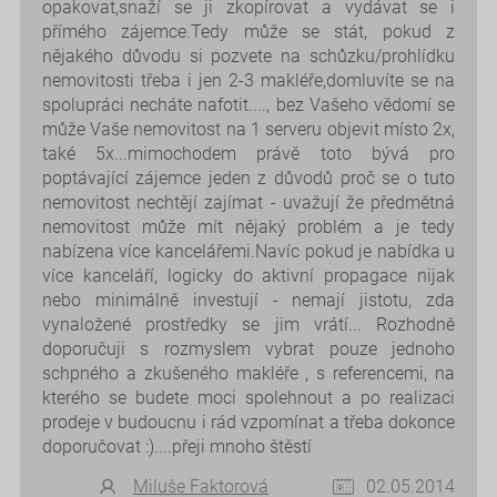
opakovat,snaží se ji zkopírovat a vydávat se i
přímého zájemce.Tedy může se stát, pokud z
nějakého důvodu si pozvete na schůzku/prohlídku
nemovitosti třeba i jen 2-3 makléře,domluvíte se na
spolupráci necháte nafotit...., bez Vašeho vědomí se
může Vaše nemovitost na 1 serveru objevit místo 2x,
také 5x...mimochodem právě toto bývá pro
poptávající zájemce jeden z důvodů proč se o tuto
nemovitost nechtějí zajímat - uvažují že předmětná
nemovitost může mít nějaký problém a je tedy
nabízena více kancelářemi.Navíc pokud je nabídka u
více kanceláří, logicky do aktivní propagace nijak
nebo minimálně investují - nemají jistotu, zda
vynaložené prostředky se jim vrátí... Rozhodně
doporučuji s rozmyslem vybrat pouze jednoho
schpného a zkušeného makléře , s referencemi, na
kterého se budete moci spolehnout a po realizaci
prodeje v budoucnu i rád vzpomínat a třeba dokonce
doporučovat :)....přeji mnoho štěstí
Miluše Faktorová
02.05.2014