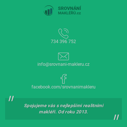
734 396 752
info@srovnani-makleru.cz
facebook.com/srovnanimakleru
Spojujeme vás s nejlepšími realitními
makléři. Od roku 2013.