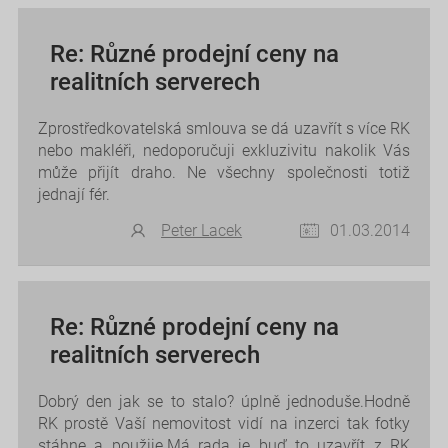
Re: Různé prodejní ceny na
realitních serverech
Zprostředkovatelská smlouva se dá uzavřít s více RK
nebo makléři, nedoporučuji exkluzivitu nakolik Vás
může přijít draho. Ne všechny společnosti totiž
jednají fér.
Peter Lacek
01.03.2014
Re: Různé prodejní ceny na
realitních serverech
Dobrý den jak se to stalo? úplně jednoduše.Hodně
RK prostě Vaší nemovitost vidí na inzerci tak fotky
stáhne a použije.Má rada je buď to uzavřít z RK