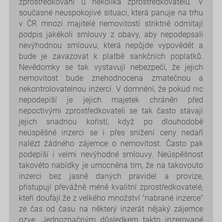
zprostředkování u několika zprostředkovatelů. V
současné neuspokojivé situaci, která panuje na trhu
v ČR mnozí majitelé nemovitostí striktně odmítají
podpis jakékoli smlouvy z obavy, aby nepodepsali
nevýhodnou smlouvu, která nepůjde vypovědět a
bude je zavazovat k platbě sankčních poplatků.
Nevědomky se tak vystavují nebezpečí, že jejich
nemovitost bude znehodnocena zmatečnou a
nekontrolovatelnou inzercí. V domnění, že pokud nic
nepodepíší je jejich majetek chráněn před
nepoctivými zprostředkovateli se tak často stávají
jejich snadnou kořistí, když po dlouhodobě
neúspěšné inzerci se i přes snížení ceny nedaří
nalézt žádného zájemce o nemovitost. Často pak
podepíší i velmi nevýhodné smlouvy. Neúspěšnost
takovéto nabídky je umocněna tím, že na takovouto
inzerci bez jasně daných pravidel a provize,
přistupují převážně méně kvalitní zprostředkovatelé,
kteří doufají že z velkého množství "nabrané inzerce"
ze čas od času na některý inzerát nějaký zájemce
ozve. Jednoznačným důsledkem takto inzerované