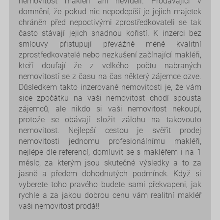
nemovitost makléři ani neviděli. Prodávající v
domnění, že pokud nic nepodepíší je jejich majetek
chráněn před nepoctivými zprostředkovateli se tak
často stávají jejich snadnou kořistí. K inzerci bez
smlouvy přistupují převážně méně kvalitní
zprostředkovatelé nebo nezkušení začínající makléři,
kteří doufají že z velkého počtu nabraných
nemovitostí se z času na čas některý zájemce ozve.
Důsledkem takto inzerované nemovitosti je, že vám
sice zpočátku na vaši nemovitost chodí spousta
zájemců, ale nikdo si vaši nemovitost nekoupí,
protože se obávají složit zálohu na takovouto
nemovitost. Nejlepší cestou je svěřit prodej
nemovitosti jednomu profesionálnímu makléři,
nejlépe dle referencí, domluvit se s makléřem i na 1
měsíc, za kterým jsou skutečné výsledky a to za
jasně a předem dohodnutých podmínek. Když si
vyberete toho pravého budete sami překvapeni, jak
rychle a za jakou dobrou cenu vám realitní makléř
vaši nemovitost prodá!!