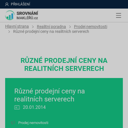
PŘIHLÁŠENÍ
Hlavní strana
Realitní poradna
Prodej nemovitosti
Různé prodejní ceny na realitních serverech
RŮZNÉ PRODEJNÍ CENY NA
REALITNÍCH SERVERECH
Různé prodejní ceny na
realitních serverech
20.01.2014
Prodej nemovitosti