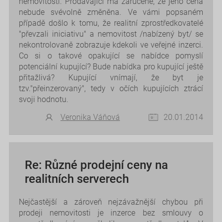
nemovitosti. Prodávající má zaručené, že jeho cena
nebude svévolně změněna. Ve vámi popsaném
případě došlo k tomu, že realitní zprostředkovatelé
"převzali iniciativu" a nemovitost /nabízený byt/ se
nekontrolovaně zobrazuje kdekoli ve veřejné inzerci.
Co si o takové opakující se nabídce pomyslí
potenciální kupující? Bude nabídka pro kupující ještě
přitažlivá? Kupující vnímají, že byt je
tzv."přeinzerovaný", tedy v očích kupujících ztrácí
svoji hodnotu.
Veronika Váňová
20.01.2014
Re: Různé prodejní ceny na
realitních serverech
Nejčastější a zároveň nejzávažnější chybou při
prodeji nemovitosti je inzerce bez smlouvy o