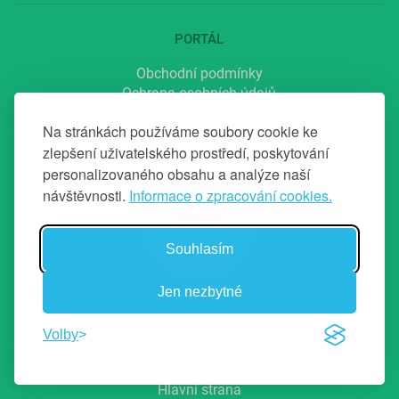
PORTÁL
Obchodní podmínky
Ochrana osobních údajů
Cookies
Na stránkách používáme soubory cookie ke
Kontakt
zlepšení uživatelského prostředí, poskytování
personalizovaného obsahu a analýze naší
návštěvnosti.
Informace o zpracování cookies.
Souhlasím
Jen nezbytné
Volby
NAVIGACE
Hlavní strana