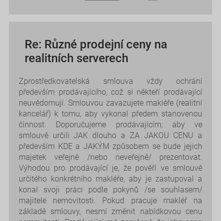
Re: Různé prodejní ceny na
realitních serverech
Zprostředkovatelská smlouva vždy ochrání
především prodávajícího, což si někteří prodávající
neuvědomují. Smlouvou zavazujete makléře (realitní
kancelář) k tomu, aby vykonal předem stanovenou
činnost. Doporučujeme prodávajícím, aby ve
smlouvě určili JAK dlouho a ZA JAKOU CENU a
především KDE a JAKÝM způsobem se bude jejich
majetek veřejně /nebo neveřejně/ prezentovat.
Výhodou pro prodávající je, že pověří ve smlouvě
určitého konkrétního makléře, aby je zastupoval a
konal svoji práci podle pokynů /se souhlasem/
majitele nemovitosti. Pokud pracuje makléř na
základě smlouvy, nesmí změnit nabídkovou cenu