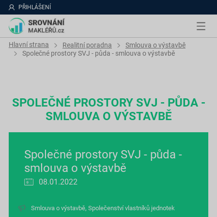
PŘIHLÁŠENÍ
Hlavní strana
Realitní poradna
Smlouva o výstavbě
Společné prostory SVJ - půda - smlouva o výstavbě
SPOLEČNÉ PROSTORY SVJ - PŮDA -
SMLOUVA O VÝSTAVBĚ
Společné prostory SVJ - půda -
smlouva o výstavbě
08.01.2022
Smlouva o výstavbě
,
Společenství vlastníků jednotek