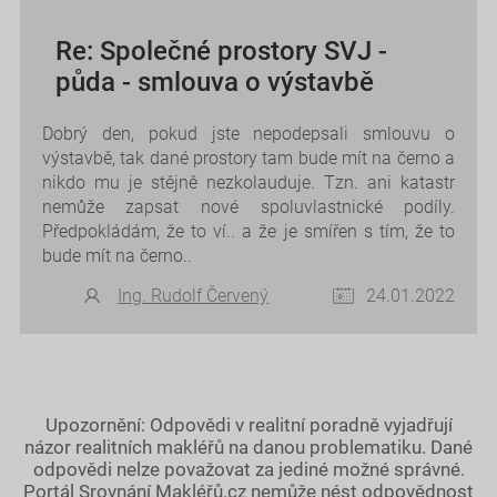
Re: Společné prostory SVJ -
půda - smlouva o výstavbě
Dobrý den, pokud jste nepodepsali smlouvu o
výstavbě, tak dané prostory tam bude mít na černo a
nikdo mu je stějně nezkolauduje. Tzn. ani katastr
nemůže zapsat nové spoluvlastnické podíly.
Předpokládám, že to ví.. a že je smířen s tím, že to
bude mít na černo..
Ing. Rudolf Červený
24.01.2022
Upozornění: Odpovědi v realitní poradně vyjadřují
názor realitních makléřů na danou problematiku. Dané
odpovědi nelze považovat za jediné možné správné.
Portál Srovnání Makléřů.cz nemůže nést odpovědnost