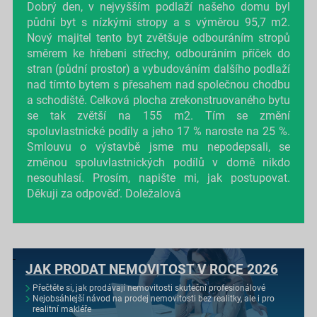
Dobrý den, v nejvyšším podlaží našeho domu byl
půdní byt s nízkými stropy a s výměrou 95,7 m2.
Nový majitel tento byt zvětšuje odbouráním stropů
směrem ke hřebeni střechy, odbouráním příček do
stran (půdní prostor) a vybudováním dalšího podlaží
nad tímto bytem s přesahem nad společnou chodbu
a schodiště. Celková plocha zrekonstruovaného bytu
se tak zvětší na 155 m2. Tím se změní
spoluvlastnické podíly a jeho 17 % naroste na 25 %.
Smlouvu o výstavbě jsme mu nepodepsali, se
změnou spoluvlastnických podílů v domě nikdo
nesouhlasí. Prosím, napište mi, jak postupovat.
Děkuji za odpověď. Doležalová
JAK PRODAT NEMOVITOST V ROCE 2026
Přečtěte si, jak prodávají nemovitosti skuteční profesionálové
Nejobsáhlejší návod na prodej nemovitosti bez realitky, ale i pro
realitní makléře