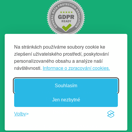
Na stránkách používáme soubory cookie ke
zlepšení uživatelského prostředí, poskytování
personalizovaného obsahu a analýze naší
NAVIGACE
návštěvnosti.
Informace o zpracování cookies.
Hlavní strana
O projektu
Souhlasím
Chci top makléře
Profily makléřů a realitek
Průvodce prodejem
Jen nezbytné
Realitní poradna
Realitní blog
Volby
© 2013 - 2026 Srovnání Makléřů.cz