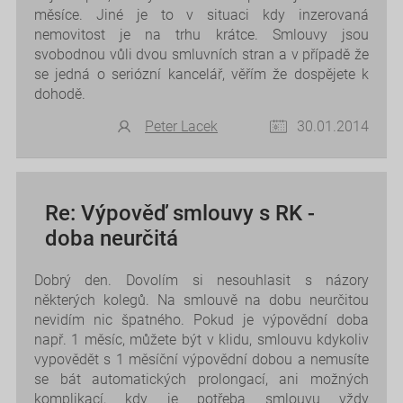
měsíce. Jiné je to v situaci kdy inzerovaná
nemovitost je na trhu krátce. Smlouvy jsou
svobodnou vůli dvou smluvních stran a v případě že
se jedná o seriózní kancelář, věřím že dospějete k
dohodě.
Peter Lacek
30.01.2014
Re: Výpověď smlouvy s RK -
doba neurčitá
Dobrý den. Dovolím si nesouhlasit s názory
některých kolegů. Na smlouvě na dobu neurčitou
nevidím nic špatného. Pokud je výpovědní doba
např. 1 měsíc, můžete být v klidu, smlouvu kdykoliv
vypovědět s 1 měsíční výpovědní dobou a nemusíte
se bát automatických prolongací, ani možných
komplikací, kdy je potřeba smlouvu vždy