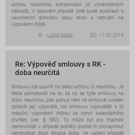
určitou rozumnou kompenzaci již vynaložených
nákladů. V takovém případě jistě bude souhlasit s
ukončením dohodou obou stran a netrvání na
výpovědní lhůtě.
Lukáš Beťák
11.02.2014
Re: Výpověď smlouvy s RK -
doba neurčitá
Smlouvu lze uzavřít na dobu určitou, či neurčitou. Je
třeba pamatovat na to, že co se týče smlouvy na
dobu neurčitou, pak pokud není ve smlouvě uveden
způsob její výpovědi, lze smlouvu vypovědět s tří
měsíční výpovědní lhůtou ke konci kalendářního
čtvrtletí (ust. § 582). To může být pro majitele
nemovitosti v případě potřeby prodat či pronajmout
nemovitost dosti dlouhá doba. Ve vašem případě