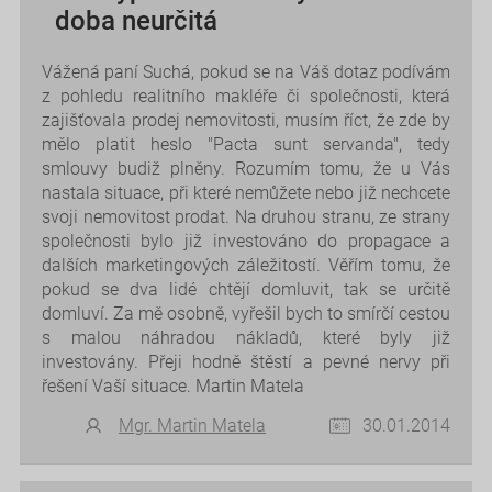
doba neurčitá
Vážená paní Suchá, pokud se na Váš dotaz podívám
z pohledu realitního makléře či společnosti, která
zajišťovala prodej nemovitosti, musím říct, že zde by
mělo platit heslo "Pacta sunt servanda", tedy
smlouvy budiž plněny. Rozumím tomu, že u Vás
nastala situace, při které nemůžete nebo již nechcete
svoji nemovitost prodat. Na druhou stranu, ze strany
společnosti bylo již investováno do propagace a
dalších marketingových záležitostí. Věřím tomu, že
pokud se dva lidé chtějí domluvit, tak se určitě
domluví. Za mě osobně, vyřešil bych to smírčí cestou
s malou náhradou nákladů, které byly již
investovány. Přeji hodně štěstí a pevné nervy při
řešení Vaší situace. Martin Matela
Mgr. Martin Matela
30.01.2014