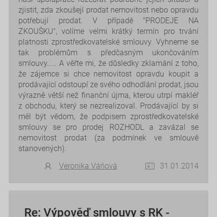
zjistit, zda zkoušejí prodat nemovitost nebo opravdu
potřebují prodat. V případě "PRODEJE NA
ZKOUŠKU", volíme velmi krátký termín pro trvání
platnosti zprostředkovatelské smlouvy. Vyhneme se
tak problémům s předčasným ukončováním
smlouvy..... A věřte mi, že důsledky zklamání z toho,
že zájemce si chce nemovitost opravdu koupit a
prodávající odstoupí ze svého odhodlání prodat, jsou
výrazně větší než finanční újma, kterou utrpí makléř
z obchodu, který se nezrealizoval. Prodávající by si
měl být vědom, že podpisem zprostředkovatelské
smlouvy se pro prodej ROZHODL a zavázal se
nemovitost prodat (za podmínek ve smlouvě
stanovených).
Veronika Váňová
31.01.2014
Re: Výpověď smlouvy s RK -