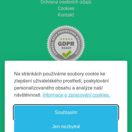
Ochrana osobních údajů
Cookies
Kontakt
Na stránkách používáme soubory cookie ke
zlepšení uživatelského prostředí, poskytování
personalizovaného obsahu a analýze naší
NAVIGACE
návštěvnosti.
Informace o zpracování cookies.
Hlavní strana
O projektu
Souhlasím
Chci top makléře
Profily makléřů a realitek
Průvodce prodejem
Jen nezbytné