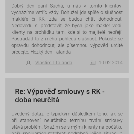
Dobrý den paní Suchá, u nás v tomto klientovi
vycházíme vstříc vždy. Bohužel jde spíše o slušnost
makléře či RK, zda se budou chtít dohodnout.
Nedovedu si představit, že bych jako makléř vodil
klienty na prohlídku tam, kde si to majitelé nepřejí.
Postrádád to z mého pohledu slušnost. Pokuste se
opravdu dohodnout, ale písemnou výpověď určitě
předejte. Hezký den Talanda
Vlastimil Talanda
10.02.2014
Re: Výpověď smlouvy s RK -
doba neurčitá
Uvedený dotaz je typickým důsledkem toho, jak se
při stanovení neurčitého termínu trvání smlouvy
stává problém. Snažím se s mými klienty na počátku
naší spolupráce rozebrat podrobně jejich situaci a