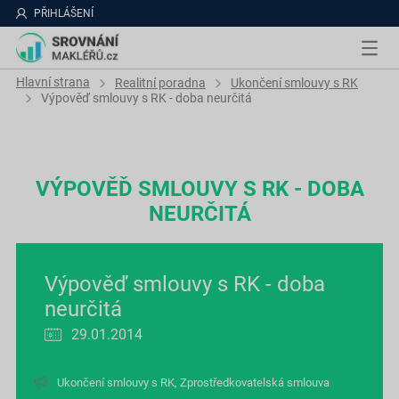
PŘIHLÁŠENÍ
Hlavní strana
Realitní poradna
Ukončení smlouvy s RK
Výpověď smlouvy s RK - doba neurčitá
VÝPOVĚĎ SMLOUVY S RK - DOBA
NEURČITÁ
Výpověď smlouvy s RK - doba
neurčitá
29.01.2014
Ukončení smlouvy s RK
,
Zprostředkovatelská smlouva