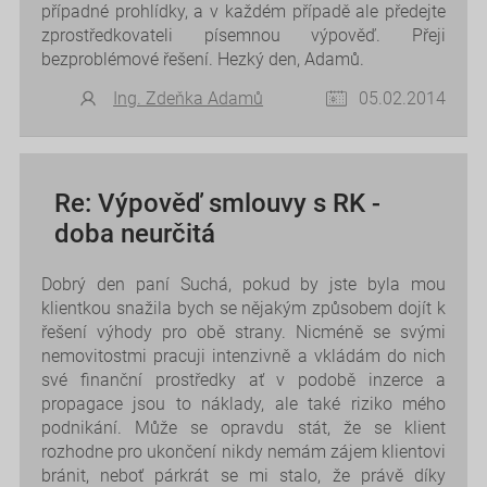
případné prohlídky, a v každém případě ale předejte
zprostředkovateli písemnou výpověď. Přeji
bezproblémové řešení. Hezký den, Adamů.
Ing. Zdeňka Adamů
05.02.2014
Re: Výpověď smlouvy s RK -
doba neurčitá
Dobrý den paní Suchá, pokud by jste byla mou
klientkou snažila bych se nějakým způsobem dojít k
řešení výhody pro obě strany. Nicméně se svými
nemovitostmi pracuji intenzivně a vkládám do nich
své finanční prostředky ať v podobě inzerce a
propagace jsou to náklady, ale také riziko mého
podnikání. Může se opravdu stát, že se klient
rozhodne pro ukončení nikdy nemám zájem klientovi
bránit, neboť párkrát se mi stalo, že právě díky