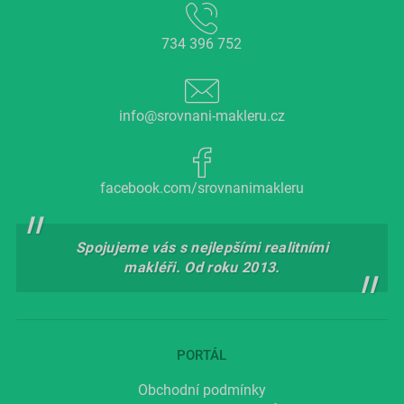
734 396 752
info@srovnani-makleru.cz
facebook.com/srovnanimakleru
Spojujeme vás s nejlepšími realitními
makléři. Od roku 2013.
PORTÁL
Obchodní podmínky