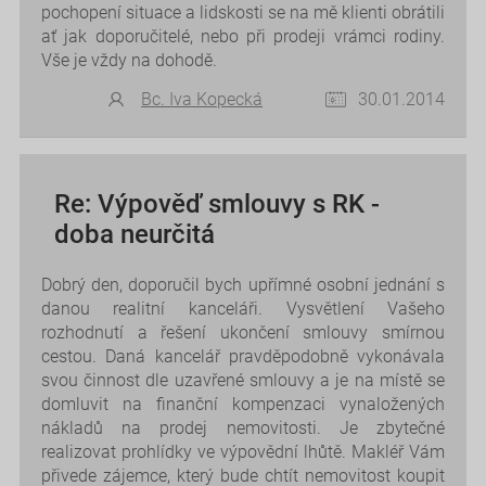
pochopení situace a lidskosti se na mě klienti obrátili
ať jak doporučitelé, nebo při prodeji vrámci rodiny.
Vše je vždy na dohodě.
Bc. Iva Kopecká
30.01.2014
Re: Výpověď smlouvy s RK -
doba neurčitá
Dobrý den, doporučil bych upřímné osobní jednání s
danou realitní kanceláři. Vysvětlení Vašeho
rozhodnutí a řešení ukončení smlouvy smírnou
cestou. Daná kancelář pravděpodobně vykonávala
svou činnost dle uzavřené smlouvy a je na místě se
domluvit na finanční kompenzaci vynaložených
nákladů na prodej nemovitosti. Je zbytečné
realizovat prohlídky ve výpovědní lhůtě. Makléř Vám
přivede zájemce, který bude chtít nemovitost koupit