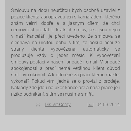
Smlouvu na dobu neurčitou bych osobně uzavřel z
pozice klienta asi opravdu jen s kamarádem, kterého
znám velmi dobře a s jasným cílem, že chci
nemovitost prodat. U kratších smluv, jako jsou nejen
v naší kanceláři, je přeci uvedeno, že smlouva se
sjednává na určitou dobu s tím, že pokud není ze
strany klienta vypovězena, automaticky se
prodlužuje vždy o jeden měsíc. K vypovězení
smlouvy postačí v našem případě i email. V případě
spokojenosti s prací nemá většinou klient důvod
smlouvu ukončit. A k odměně za práci kterou makléř
vykonal? Pokud vím, jedná se o provizi z prodeje.
Náklady zde jdou na úkor kanceláře a naše práce je i
riziko podnikání, s tím se musíme smířit.
Dis Vít Černý
04.03.2014