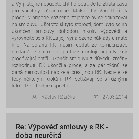
a Vy ji stejně nebudete chtít prodat. Je to ztráta času
pro všechny zůčastněné. Makléř by Vás tlačil k
prodeji v případě Vážného zájemce by se odkazoval
na smlouvu. Ušetřete si tyto starosti, domluvte se na
ukončení smlouvy dohodou, nikoliv výpovědí a
vyrovnejte se s RK za její vynaložené náklady a máte
klid. Na obranu RK musím dodat, že kompenzace
nákladů je na místě, protože existují případy kdy
prodávající chtěli ukončit smlouvu z důvodu změny
rozhodnutí. RK ukončila prodej a za pár týdnů se
daná nemovitost nabízela přes jinou RK. Nedivte se
tedy některým krokům RK, setkávají se s různými
lidmi. Přeji hodně úspěchu.
Václav Růžička
27.03.2014
Re: Výpověď smlouvy s RK -
doba neurčitá