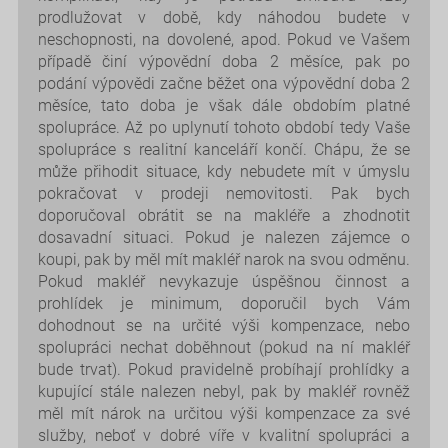
prodlužovat v době, kdy náhodou budete v
neschopnosti, na dovolené, apod. Pokud ve Vašem
případě činí výpovědní doba 2 měsíce, pak po
podání výpovědi začne běžet ona výpovědní doba 2
měsíce, tato doba je však dále obdobím platné
spolupráce. Až po uplynutí tohoto období tedy Vaše
spolupráce s realitní kanceláří končí. Chápu, že se
může přihodit situace, kdy nebudete mít v úmyslu
pokračovat v prodeji nemovitosti. Pak bych
doporučoval obrátit se na makléře a zhodnotit
dosavadní situaci. Pokud je nalezen zájemce o
koupi, pak by měl mít makléř narok na svou odměnu.
Pokud makléř nevykazuje úspěšnou činnost a
prohlídek je minimum, doporučil bych Vám
dohodnout se na určité výši kompenzace, nebo
spolupráci nechat doběhnout (pokud na ní makléř
bude trvat). Pokud pravidelně probíhají prohlídky a
kupující stále nalezen nebyl, pak by makléř rovněž
měl mít nárok na určitou výši kompenzace za své
služby, neboť v dobré víře v kvalitní spolupráci a