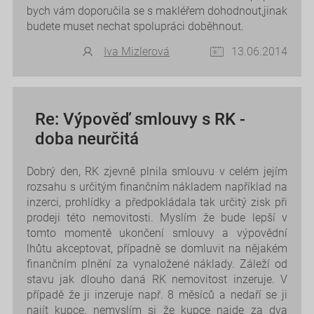
bych vám doporučila se s makléřem dohodnout,jinak
budete muset nechat spolupráci doběhnout.
Iva Mizlerová
13.06.2014
Re: Výpověď smlouvy s RK -
doba neurčitá
Dobrý den, RK zjevně plnila smlouvu v celém jejím
rozsahu s určitým finančním nákladem například na
inzerci, prohlídky a předpokládala tak určitý zisk při
prodeji této nemovitosti. Myslím že bude lepší v
tomto momentě ukončení smlouvy a výpovědní
lhůtu akceptovat, případně se domluvit na nějakém
finančním plnění za vynaložené náklady. Záleží od
stavu jak dlouho daná RK nemovitost inzeruje. V
případě že ji inzeruje např. 8 měsíců a nedaří se ji
najít kupce, nemyslím si že kupce najde za dva