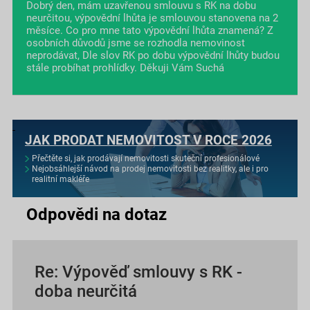
Dobrý den, mám uzavřenou smlouvu s RK na dobu
neurčitou, výpovědní lhůta je smlouvou stanovena na 2
měsíce. Co pro mne tato výpovědní lhůta znamená? Z
osobních důvodů jsme se rozhodla nemovinost
neprodávat, Dle slov RK po dobu výpovědní lhůty budou
stále probíhat prohlídky. Děkuji Vám Suchá
JAK PRODAT NEMOVITOST V ROCE 2026
Přečtěte si, jak prodávají nemovitosti skuteční profesionálové
Nejobsáhlejší návod na prodej nemovitosti bez realitky, ale i pro
realitní makléře
Odpovědi na dotaz
Re: Výpověď smlouvy s RK -
doba neurčitá