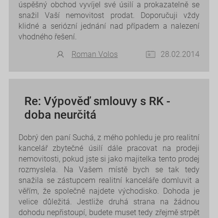
úspěšný obchod vyvíjel své úsilí a prokazatelně se
snažil Vaší nemovitost prodat. Doporučuji vždy
klidné a seriózní jednání nad případem a nalezení
vhodného řešení.
Roman Volos
28.02.2014
Re: Výpověď smlouvy s RK -
doba neurčitá
Dobrý den paní Suchá, z mého pohledu je pro realitní
kancelář zbytečné úsilí dále pracovat na prodeji
nemovitosti, pokud jste si jako majitelka tento prodej
rozmyslela. Na Vašem místě bych se tak tedy
snažila se zástupcem realitní kanceláře domluvit a
věřím, že společně najdete východisko. Dohoda je
velice důležitá. Jestliže druhá strana na žádnou
dohodu nepřistoupí, budete muset tedy zřejmě strpět