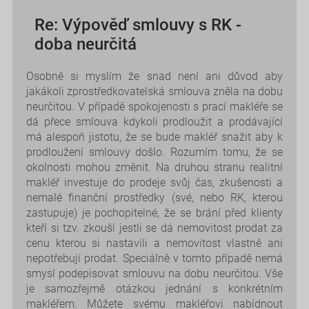
Re: Výpověď smlouvy s RK -
doba neurčitá
Osobně si myslím že snad není ani důvod aby
jakákoli zprostředkovatelská smlouva zněla na dobu
neurčitou. V případě spokojenosti s prací makléře se
dá přece smlouva kdykoli prodloužit a prodávající
má alespoň jistotu, že se bude makléř snažit aby k
prodloužení smlouvy došlo. Rozumím tomu, že se
okolnosti mohou změnit. Na druhou stranu realitní
makléř investuje do prodeje svůj čas, zkušenosti a
nemalé finanční prostředky (své, nebo RK, kterou
zastupuje) je pochopitelné, že se brání před klienty
kteří si tzv. zkouší jestli se dá nemovitost prodat za
cenu kterou si nastavili a nemovitost vlastně ani
nepotřebují prodat. Speciálně v tomto případě nemá
smysl podepisovat smlouvu na dobu neurčitou. Vše
je samozřejmě otázkou jednání s konkrétním
makléřem. Můžete svému makléřovi nabídnout