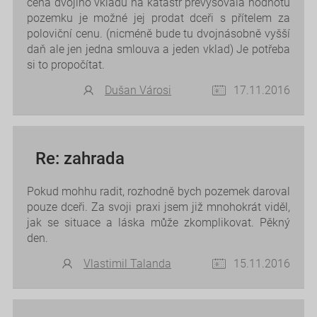
cena dvojího vkladu na katastr převyšovala hodnotu
pozemku je možné jej prodat dceři s přítelem za
poloviční cenu. (nicméně bude tu dvojnásobně vyšší
daň ale jen jedna smlouva a jeden vklad) Je potřeba
si to propočítat.
Dušan Városi
17.11.2016
Re: zahrada
Pokud mohhu radit, rozhodně bych pozemek daroval
pouze dceři. Za svoji praxi jsem již mnohokrát viděl,
jak se situace a láska může zkomplikovat. Pěkný
den.
Vlastimil Talanda
15.11.2016