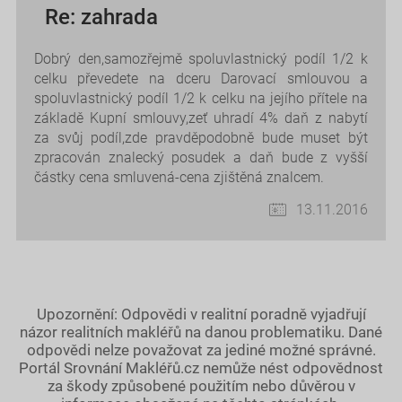
Re: zahrada
Dobrý den,samozřejmě spoluvlastnický podíl 1/2 k
celku převedete na dceru Darovací smlouvou a
spoluvlastnický podíl 1/2 k celku na jejího přítele na
základě Kupní smlouvy,zeť uhradí 4% daň z nabytí
za svůj podíl,zde pravděpodobně bude muset být
zpracován znalecký posudek a daň bude z vyšší
částky cena smluvená-cena zjištěná znalcem.
13.11.2016
Upozornění: Odpovědi v realitní poradně vyjadřují
názor realitních makléřů na danou problematiku. Dané
odpovědi nelze považovat za jediné možné správné.
Portál Srovnání Makléřů.cz nemůže nést odpovědnost
za škody způsobené použitím nebo důvěrou v