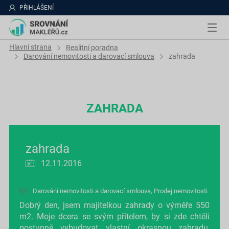
PŘIHLÁŠENÍ
Hlavní strana
Realitní poradna
Darování nemovitosti a darovací smlouva
zahrada
ZAHRADA
zahrada
12.11.2016
Darování nemovitosti a darovací smlouva
,
Prodej nemovitosti
Dobrý den, jsem majitelkou zahrady o výměře 550
m2. Moje dcera se svým přítelem, by si zde chtěli
postupně vybudovat vlastní okrasnou zahradu,