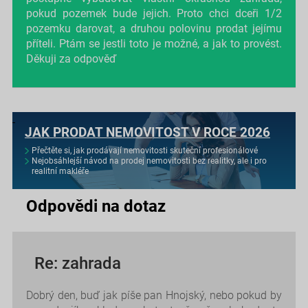
pokud pozemek bude jejich. Proto chci dceři 1/2
pozemku darovat, a druhou polovinu prodat jejímu
příteli. Ptám se jestli toto je možné, a jak to provést.
Děkuji za odpověď
JAK PRODAT NEMOVITOST V ROCE 2026
Přečtěte si, jak prodávají nemovitosti skuteční profesionálové
Nejobsáhlejší návod na prodej nemovitosti bez realitky, ale i pro
realitní makléře
Odpovědi na dotaz
Re: zahrada
Dobrý den, buď jak píše pan Hnojský, nebo pokud by