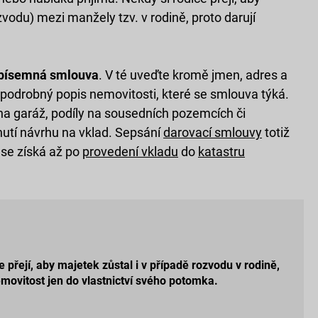
zvodu) mezi manžely tzv. v rodině, proto darují
 písemná smlouva
. V té uveďte kromě jmen, adres a
odrobný popis nemovitosti, které se smlouva týká.
a garáž, podíly na sousedních pozemcích či
utí návrhu na vklad. Sepsání
darovací smlouvy
totiž
í se získá až po
provedení vkladu
do
katastru
e přejí, aby majetek zůstal i v případě rozvodu v rodině,
emovitost jen do vlastnictví svého potomka.