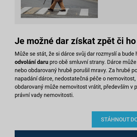
Je možné dar získat zpět či ho 
Může se stát, že si dárce svůj dar rozmyslí a bude
odvolání daru
pro obě smluvní strany. Dárce může 
nebo obdarovaný hrubě porušil mravy. Za hrubé po
napadání dárce, nedostatečná péče o nemovitost, 
obdarovaný může nemovitost vrátit, především v př
právní vady nemovitosti.
STÁHNOUT DO