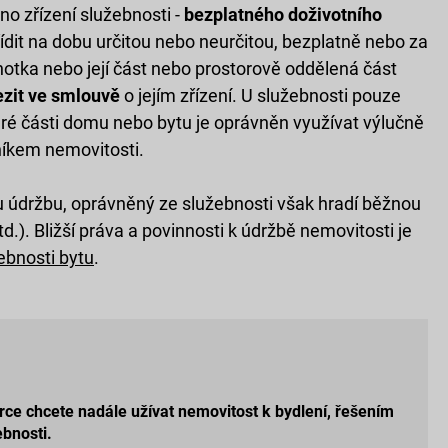
no zřízení služebnosti -
bezplatného doživotního
ídit na dobu určitou nebo neurčitou, bezplatně nebo za
otka nebo její část nebo prostorově oddělená část
ezit ve smlouvě
o jejím zřízení. U služebnosti pouze
eré části domu nebo bytu je oprávněn využívat výlučně
níkem nemovitosti.
ou údržbu, oprávněný ze služebnosti však hradí běžnou
.). Bližší práva a povinnosti k údržbě nemovitosti je
ebnosti bytu
.
rce chcete nadále užívat nemovitost k bydlení, řešením
ebnosti.