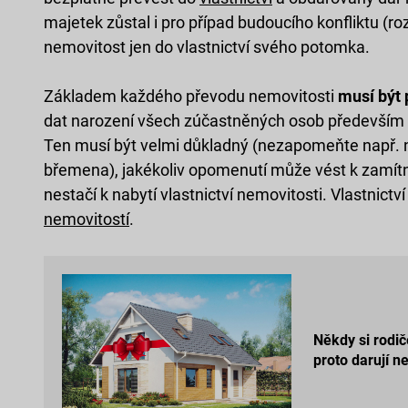
majetek zůstal i pro případ budoucího konfliktu (ro
nemovitost jen do vlastnictví svého potomka.
Základem každého převodu nemovitosti
musí být
dat narození všech zúčastněných osob především p
Ten musí být velmi důkladný (nezapomeňte např. n
břemena), jakékoliv opomenutí může vést k zamítn
nestačí k nabytí vlastnictví nemovitosti. Vlastnictv
nemovitostí
.
Někdy si rodič
proto darují n