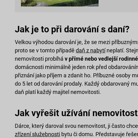
Jak je to při darování s daní?
Velkou výhodou darování je, že se mezi příbuznými
proto se v tomto případě
daň z nabytí
neplatí. Stej
nemovitosti probíhá
v přímé nebo vedlejší rodinné 
domácnosti minimálně jeden rok před obdarováním
přiznání jako příjem a zdanit ho. Příbuzné osoby m
do 5 let od darování prodaly. Každý obdarovaný mu
daň platí každý majitel nemovitosti.
Jak vyřešit užívání nemovitost
Dárce, který daroval svou nemovitost, ji často chce 
zřízení služebnosti
bytu či domu. Představuje řešení