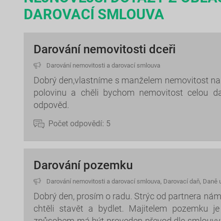
DAROVACÍ SMLOUVA
Darování nemovitosti dceři
Darování nemovitosti a darovací smlouva
Dobrý den,vlastníme s manželem nemovitost n
polovinu a chěli bychom nemovitost celou dar
odpověd.
Počet odpovědí:
5
Darování pozemku
Darování nemovitosti a darovací smlouva
,
Darovací daň
,
Daně u
Dobrý den, prosím o radu. Strýc od partnera n
chtěli stavět a bydlet. Majitelem pozemku 
způsobem má být proveden převod dle smlouvy,