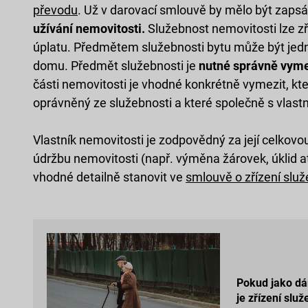
převodu
. Už v darovací smlouvě by mělo být zapsá
užívání nemovitosti.
Služebnost nemovitosti lze zř
úplatu. Předmětem služebnosti bytu může být jedn
domu. Předmět služebnosti je
nutné správně vym
části nemovitosti je vhodné konkrétně vymezit, kt
oprávněný ze služebnosti a které společně s vlast
Vlastník nemovitosti je zodpovědný za její celkov
údržbu nemovitosti (např. výměna žárovek, úklid atd
vhodné detailně stanovit ve
smlouvě o zřízení služ
Pokud jako dá
je zřízení služ