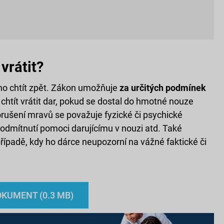
vrátit?
 ho chtít zpět. Zákon umožňuje
za určitých podmínek
chtít vrátit dar, pokud se dostal do hmotné nouze
rušení mravů se považuje fyzické či psychické
odmítnutí pomoci darujícímu v nouzi atd. Také
ípadě, kdy ho dárce neupozorní na vážné faktické či
KUMENT (0.3 MB)