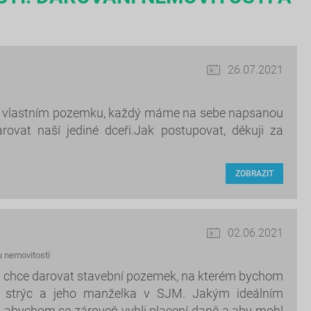
26.07.2021
a vlastním pozemku, každý máme na sebe napsanou
ovat naší jediné dceři.Jak postupovat, děkuji za
ZOBRAZIT
02.06.2021
 nemovitostí
ám chce darovat stavební pozemek, na kterém bychom
je strýc a jeho manželka v SJM. Jakým ideálním
 abychom se zároveň vyhli placení daně a aby mohl