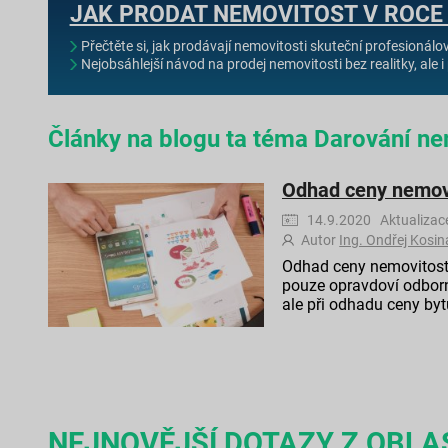
JAK PRODAT NEMOVITOST V ROCE
Přečtěte si, jak prodávají nemovitosti skuteční profesionálo
Nejobsáhlejší návod na prodej nemovitosti bez realitky, ale i 
Články na blogu ta téma Darování ne
Odhad ceny nemovit
14.9.2020 Aktualizac
Autor
Ing. Ondřej Kosin
Odhad ceny nemovitosti 
pouze opravdoví odborn
ale při odhadu ceny byt
NEJNOVĚJŠÍ DOTAZY Z OBLA