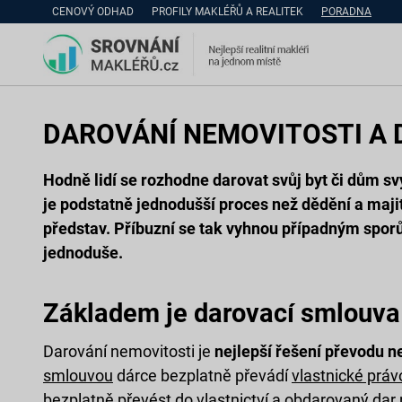
CENOVÝ ODHAD
PROFILY MAKLÉŘŮ A REALITEK
PORADNA
DAROVÁNÍ NEMOVITOSTI A
Hodně lidí se rozhodne darovat svůj byt či dům s
je podstatně jednodušší proces než dědění a maji
představ. Příbuzní se tak vyhnou případným spor
jednoduše.
Základem je darovací smlouva
Darování nemovitosti je
nejlepší řešení převodu n
smlouvou
dárce bezplatně převádí
vlastnické práv
bezplatně převést do
vlastnictví
a obdarovaný dar n