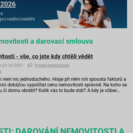
 2026
vé
pro realitní makléře
movitosti a darovací smlouva
osti - vše, co jste kdy chtěli vědět
e 23.10.2021
Prodej nemovitosti
a
není nic jednoduchého. Hraje při něm roli spousta faktorů a
íci dokážou vypočítat cenu nemovitosti správně. Na koho se
u či domu obrátit? Kolik vás to bude stát? A kdy je vůbec…
STI: DAROVÁNÍ NEMOVITOSTI A