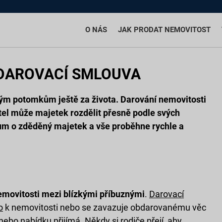
O NÁS
JAK PRODAT NEMOVITOST
 DAROVACÍ SMLOUVA
vým potomkům ještě za života. Darování nemovitosti
tel může majetek rozdělit přesně podle svých
ům o zděděný majetek a vše proběhne rychle a
emovitosti mezi blízkými příbuznými
.
Darovací
o
k nemovitosti nebo se zavazuje obdarovanému věc
ebo nabídku přijímá. Někdy si rodiče přejí, aby