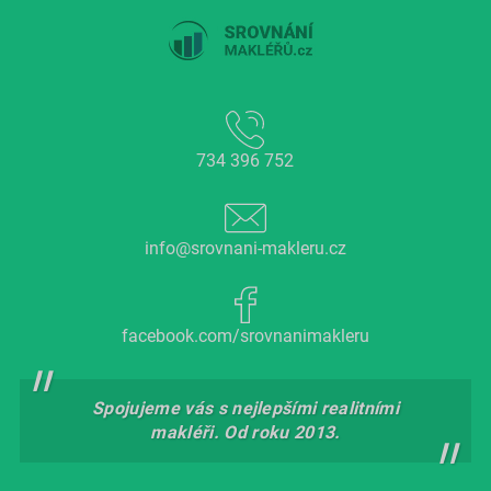
734 396 752
info@srovnani-makleru.cz
facebook.com/srovnanimakleru
Spojujeme vás s nejlepšími realitními
makléři. Od roku 2013.