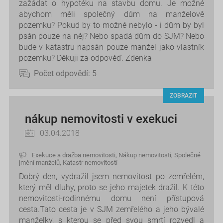
zažádat o hypotéku na stavbu domu. Je možné
abychom měli společný dům na manželově
pozemku? Pokud by to možné nebylo - i dům by byl
psán pouze na něj? Nebo spadá dům do SJM? Nebo
bude v katastru napsán pouze manžel jako vlastník
pozemku? Děkuji za odpověď. Zdenka
Počet odpovědí:
5
ZOBRAZIT
nákup nemovitosti v exekuci
03.04.2018
Exekuce a dražba nemovitosti
,
Nákup nemovitosti
,
Společné
jmění manželů
,
Katastr nemovitostí
Dobrý den, vydražil jsem nemovitost po zemřelém,
který měl dluhy, proto se jeho majetek dražil. K této
nemovitosti-rodinnému domu není přístupová
cesta.Tato cesta je v SJM zemřelého a jeho bývalé
manželky, s kterou se před svou smrtí rozvedl a