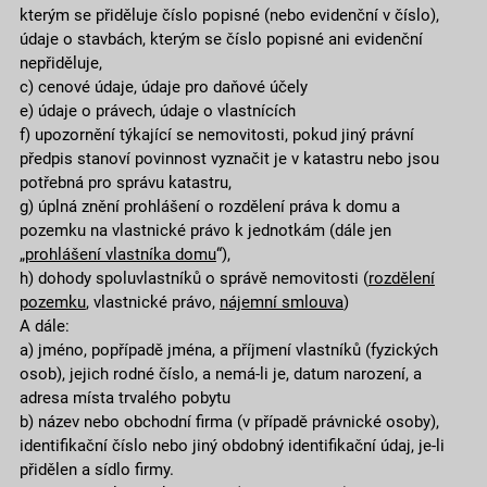
kterým se přiděluje číslo popisné (nebo evidenční v číslo),
údaje o stavbách, kterým se číslo popisné ani evidenční
nepřiděluje,
c) cenové údaje, údaje pro daňové účely
e) údaje o právech, údaje o vlastnících
f) upozornění týkající se nemovitosti, pokud jiný právní
předpis stanoví povinnost vyznačit je v katastru nebo jsou
potřebná pro správu katastru,
g) úplná znění prohlášení o rozdělení práva k domu a
pozemku na vlastnické právo k jednotkám (dále jen
„
prohlášení vlastníka domu
“),
h) dohody spoluvlastníků o správě nemovitosti (
rozdělení
pozemku
, vlastnické právo,
nájemní smlouva
)
A dále:
a) jméno, popřípadě jména, a příjmení vlastníků (fyzických
osob), jejich rodné číslo, a nemá-li je, datum narození, a
adresa místa trvalého pobytu
b) název nebo obchodní firma (v případě právnické osoby),
identifikační číslo nebo jiný obdobný identifikační údaj, je-li
přidělen a sídlo firmy.