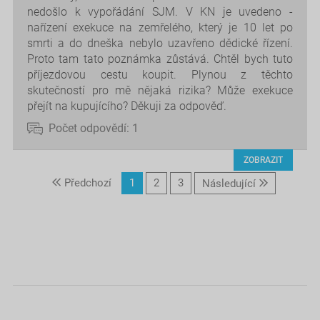
nedošlo k vypořádání SJM. V KN je uvedeno -
nařízení exekuce na zemřelého, který je 10 let po
smrti a do dneška nebylo uzavřeno dědické řízení.
Proto tam tato poznámka zůstává. Chtěl bych tuto
příjezdovou cestu koupit. Plynou z těchto
skutečností pro mě nějaká rizika? Může exekuce
přejít na kupujícího? Děkuji za odpověď.
Počet odpovědí:
1
ZOBRAZIT
Předchozí
1
2
3
Následující