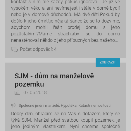
kontakt s ním ale každý pokus ignoroval. Je již ve
vysokém věku a ani nevíme,jestli stále v domě bydlí
nebo je v domově důchodců. Má dvě děti.Pokud by
došlo k jeho úmrtí,je nějaká šance že se to dozvíme,
abychom mohli řešit prodej domu s jeho
pozůstalými?Máme strach,aby se do domu
nenastěhoval někdo z jeho příbuzných bez našeho…
Počet odpovědí:
4
ZOBRAZIT
SJM - dům na manželově
pozemku
07.05.2018
Společné jmění manželů
,
Hypotéka
,
Katastr nemovitostí
Dobrý den, obracím se na Vás s dotazem, který se
týká SJM. Manžel před svatbou koupil pozemek, je
jeho jediným vlastníkem. Nyní chceme společně