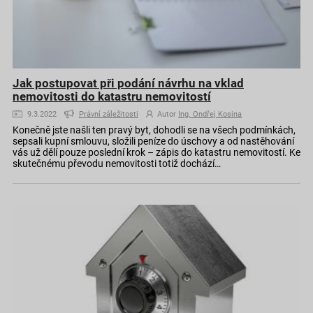
Jak postupovat při podání návrhu na vklad
nemovitosti do katastru nemovitostí
9.3.2022
Právní záležitosti
Autor
Ing. Ondřej Kosina
Konečně jste našli ten pravý byt, dohodli se na všech podmínkách,
sepsali kupní smlouvu, složili peníze do úschovy a od nastěhování
vás už dělí pouze poslední krok – zápis do katastru nemovitostí. Ke
skutečnému převodu nemovitosti totiž dochází…