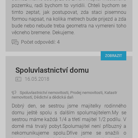
pozemku, radi bychom to vyridili. Chteli bychom se
timto zeptat, jak postupovat, zda staci pisemnou
formou napsat, na kolika metrech bude prijezd a zda
bude nebo nebude treba geometra na vymereni toho
věcneho bremene. Dekujeme.
Počet odpovědí:
4
ZOBRAZIT
Spoluvlastnictví domu
16.05.2018
Spoluvlastnictví nemovitosti
,
Prodej nemovitosti
,
Katastr
nemovitostí
,
Dědictví a dědická daň
Dobrý den, se sestrou jsme majitelky rodinného
domu ještě spolu s dalším spolumajitelem.My se
sestrou máme každá 1/4 a třetí majitel 1/2 podílu. V
domě má trvalý pobyt.Spolumajitel není příbuzný a
nekomunikujeme spolu.Dříve jsme se snažili o