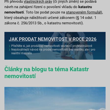
Při převodu
vlastnických práv
(či jiných změn) se podává
návrh na zahájení řízení o povolení vkladu do
katastru
nemovitostí
. Toto lze podat pouze na
stanoveném formuláři
,
který obsahuje náležitosti určené zákonem (§ 14 odst. 1
zákona č. 256/2013 Sb., o katastru nemovitostí).
JAK PRODAT NEMOVITOST V ROCE 2026
Přečtěte si, jak prodávají nemovitosti skuteční profesionálové
Nejobsáhlejší návod na prodej nemovitosti bez realitky, ale i pro
realitní makléře
Články na blogu ta téma Katastr
nemovitostí