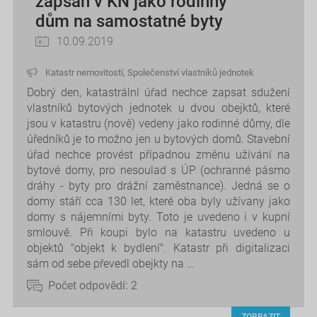
zapsán v KN jako rodinný
dům na samostatné byty
10.09.2019
Katastr nemovitostí
,
Společenství vlastníků jednotek
Dobrý den, katastrální úřad nechce zapsat sdužení
vlastníků bytových jednotek u dvou obejktů, které
jsou v katastru (nově) vedeny jako rodinné důmy, dle
úředníků je to možno jen u bytových domů. Stavební
úřad nechce provést případnou změnu užívání na
bytové domy, pro nesoulad s ÚP (ochranné pásmo
dráhy - byty pro drážní zaměstnance). Jedná se o
domy stáří cca 130 let, které oba byly užívany jako
domy s nájemními byty. Toto je uvedeno i v kupní
smlouvě. Při koupi bylo na katastru uvedeno u
objektů "objekt k bydlení". Katastr při digitalizaci
sám od sebe převedl obejkty na …
Počet odpovědí:
2