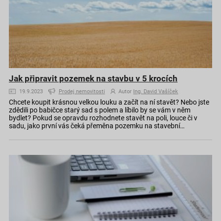
Jak připravit pozemek na stavbu v 5 krocích
19.9.2023
Prodej nemovitosti
Autor
Ing. David Vašíček
Chcete koupit krásnou velkou louku a začít na ní stavět? Nebo jste
zdědili po babičce starý sad s polem a líbilo by se vám v něm
bydlet? Pokud se opravdu rozhodnete stavět na poli, louce či v
sadu, jako první vás čeká přeměna pozemku na stavební…