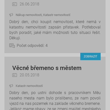
26.06.2018
Nákup nemovitosti
,
Katastr nemovitostí
Dobrý den, chci koupit nemovitost, které nemá v
katastru nemovitostí zapsán přístavek. Potřeboval
bych poradit, jaké mám možnosti tuto situaci řešit.
Děkuji.
Počet odpovědí:
4
ZOBRAZIT
Věcné břemeno s městem
20.05.2018
Katastr nemovitostí
Dobry den, po ustni dohode s pracovnikem Měu
naseho mesta nam bylo prislibeno, ze nam povoli
vjezd na nas pozemek na zaklade věcneho bremene.
Jelikoz mame obavy, ze se zmeni majitel mestskeho