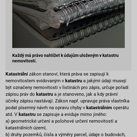
Každý má právo nahlížet k údajům uloženým v katastru
nemovitostí.
Katastrální
zákon stanoví, která práva se zapisují k
nemovitostem evidovaným v
katastru
a jakými údaji musejí
být označeny nemovitosti v listinách pro zápis, určuje pořadí
zápisu práv do
katastru
a je stanoveno, jak a kdy právní
účinky zápisu nastávají. Zákon např. upravuje práva vlastníka
podat písemný návrh na opravu chyby v
katastrálním
operátu
atd. V
katastru
se zapisuje a eviduje mimo jiného:
a) geometrické určení a polohové určení nemovitostí a
katastrálních území,
b) druhy pozemků, čísla a výměry parcel, údaje o budovách,