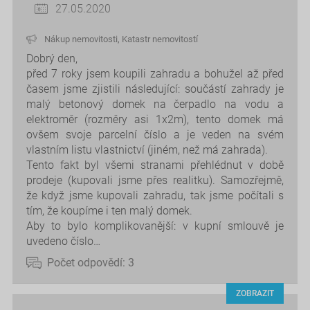
27.05.2020
Nákup nemovitosti
,
Katastr nemovitostí
Dobrý den,
před 7 roky jsem koupili zahradu a bohužel až před
časem jsme zjistili následující: součástí zahrady je
malý betonový domek na čerpadlo na vodu a
elektroměr (rozměry asi 1x2m), tento domek má
ovšem svoje parcelní číslo a je veden na svém
vlastním listu vlastnictví (jiném, než má zahrada).
Tento fakt byl všemi stranami přehlédnut v době
prodeje (kupovali jsme přes realitku). Samozřejmě,
že když jsme kupovali zahradu, tak jsme počítali s
tím, že koupíme i ten malý domek.
Aby to bylo komplikovanější: v kupní smlouvě je
uvedeno číslo…
Počet odpovědí:
3
ZOBRAZIT