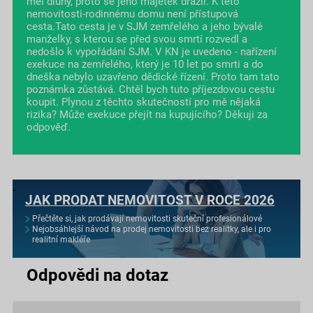
měl dluhy, proto se jeho majetek dražil. K této
nemovitosti-rodinnému domu není přístupová
cesta.Tato cesta je v SJM zemřelého a jeho bývalé
manželky, s kterou se před svou smrtí rozvedl a
nedošlo k vypořádání SJM. V KN je uvedeno - nařízení
exekuce na zemřelého, který je 10 let po smrti a do
dneška nebylo uzavřeno dědické řízení. Proto tam tato
poznámka zůstává. Chtěl bych tuto příjezdovou cestu
koupit. Plynou z těchto skutečností pro mě nějaká
rizika? Může exekuce přejít na kupujícího? Děkuji za
odpověď.
JAK PRODAT NEMOVITOST V ROCE 2026
Přečtěte si, jak prodávají nemovitosti skuteční profesionálové
Nejobsáhlejší návod na prodej nemovitosti bez realitky, ale i pro
realitní makléře
Odpovědi na dotaz