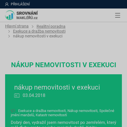
PŘIHLÁŠENÍ
Hlavní strana
Realitní poradna
Exekuce a dražba nemovitosti
nákup nemovitosti v exekuci
NÁKUP NEMOVITOSTI V EXEKUCI
nákup nemovitosti v exekuci
03.04.2018
Exekuce a dražba nemovitosti
,
Nákup nemovitosti
,
Společné
jmění manželů
,
Katastr nemovitostí
Dobrý den, vydražil jsem nemovitost po zemřelém, který