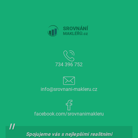
734 396 752
info@srovnani-makleru.cz
facebook.com/srovnanimakleru
Spojujeme vás s nejlepšími realitními