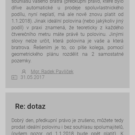
souhlasu vašeho bratra (předkupní právo, které bylo
dříve automatické u prodeje spoluvlastnického
podílu, nyní neplatí, má ale nově znovu platit od
1.1.2018). Jinak ideální polovina (nebo jakýkoliv jiný
podíl) v praxi znamená, že teoreticky z každého
čtverečního metru máte právě tu polovinu. Jinými
slovy nelze určit, která polovina je vaše a která
bratrova. Řešením je to, co píše kolega, pomocí
geometrického plánu rozdělit na 2 samostatné
pozemky.
Mgr. Radek Pavlíček
31.05.2017
Re: dotaz
Dobrý den, předkupní právo je zrušeno, můžete tedy
prodat ideální polovinu i bez souhlasu spolumajitelů,
(ovšem pozor, od 1.1.2018 bude opět platit). K