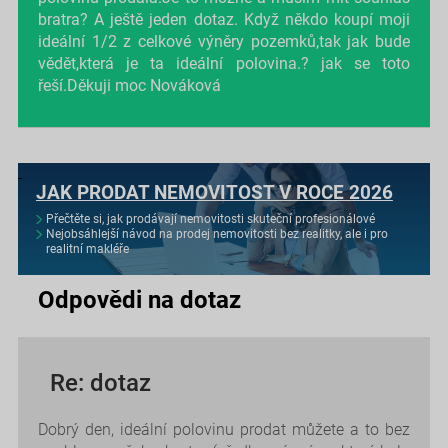
bratra? A ještě jeden dotaz. Když někdo koupí moji
ideální 1/2 z celkové výněry pozemků,tak jak bude
vědět,která je ta ideální polovina.? jak se toto
řeší.Děkuji moc Nováková
JAK PRODAT NEMOVITOST V ROCE 2026
Přečtěte si, jak prodávají nemovitosti skuteční profesionálové
Nejobsáhlejší návod na prodej nemovitosti bez realitky, ale i pro
realitní makléře
Odpovědi na dotaz
Re: dotaz
Dobrý den, ideální polovinu prodat můžete a to bez