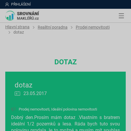
PŘIHLÁŠENÍ
Hlavní strana
Realitní poradna
Prodej nemovitosti
dotaz
DOTAZ
dotaz
23.05.2017
Prodej nemovitosti
,
Ideální polovina nemovitosti
Dobrý den.Prosím mám dotaz .Vlastním s bratrem
ideální 1/2 pozemků a lesa. Ráda bych tuto svou
polovinu prodala.Je to možné a musím mít souhlas