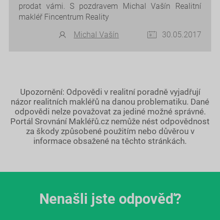
prodat vámi. S pozdravem Michal Vašín Realitní
makléř Fincentrum Reality
Michal Vašín
30.05.2017
Upozornění: Odpovědi v realitní poradně vyjadřují
názor realitních makléřů na danou problematiku. Dané
odpovědi nelze považovat za jediné možné správné.
Portál Srovnání Makléřů.cz nemůže nést odpovědnost
za škody způsobené použitím nebo důvěrou v
informace obsažené na těchto stránkách.
Nenašli jste odpověď?