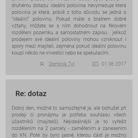
druhému dotazu: ideální polovina nevymezuje která
polovina je která, právě z toho důvodu se jedná o
"ideální" polovinu. Pokud máte s bratrem dobré
vztahy, můžete se s ním dohodnout na férovém
rozdělení pozemku a samostatném zápisu... jelikož
prodejem své ideální poloviny mohou vzniknout i
spory mezi majiteli, zejména pokud ideální polovinu
koupí někdo ne investici nebo ke spekulacím.
Dominik Tyl
01.06.2017
Re: dotaz
Dobrý den, možné to samozřejmě je, ale bohužel při
prodeji či pronájmu je potřeba souhlasu všech
účastníků (majitelů). Nejideálnější je to vyřešit
rozdělením na 2 parcely - zaměřením a zanesením
do KN. Poté by bylo jasné, kterou část je možno