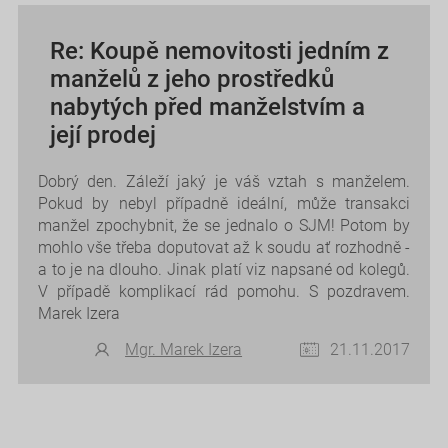
Re: Koupě nemovitosti jedním z
manželů z jeho prostředků
nabytých před manželstvím a
její prodej
Dobrý den. Záleží jaký je váš vztah s manželem.
Pokud by nebyl případně ideální, může transakci
manžel zpochybnit, že se jednalo o SJM! Potom by
mohlo vše třeba doputovat až k soudu ať rozhodně -
a to je na dlouho. Jinak platí viz napsané od kolegů.
V případě komplikací rád pomohu. S pozdravem.
Marek Izera
Mgr. Marek Izera
21.11.2017