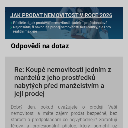
JAK PRODAT NEMOVITOST V ROCE 2026
Přečtěte si, jak prodávají nemovitosti skuteční profesionálové
Nejobsáhlejší návod na prodej nemovitosti bez realitky, ale i pro
realitní makléře
Odpovědi na dotaz
Re: Koupě nemovitosti jedním z
manželů z jeho prostředků
nabytých před manželstvím a
její prodej
Dobrý den, pokud uvažujete o prodeji Vaší
nemovitosti a máte zájem prodat bezpečně, bez
starostí a předpokládám co nejvýhodněji? Garantuji
férový a profesionální přístup, který pomohl už