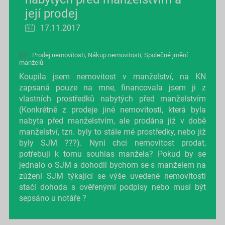
její prodej
17.11.2017
Prodej nemovitosti
,
Nákup nemovitosti
,
Společné jmění
manželů
Koupila jsem nemovitost v manželství, na KN
zapsaná pouze na mne, financovala jsem ji z
vlastních prostředků nabytých před manželstvím
(Konkrétně z prodeje jiné nemovitosti, která byla
nabyta před manželstvím, ale prodána již v době
manželství, tzn. byly to stále mé prostředky, nebo již
byly SJM ???). Nyní chci nemovitost prodat,
potřebuji k tomu souhlas manžela? Pokud by se
jednalo o SJM a dohodli bychom se s manželem na
zúžení SJM týkající se výše uvedené nemovitosti
stačí dohoda s ověřenými podpisy nebo musí být
sepsáno u notáře ?