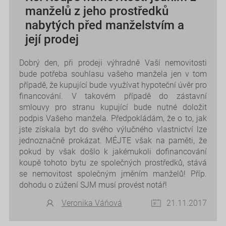
manželů z jeho prostředků
nabytých před manželstvím a
její prodej
Dobrý den, při prodeji výhradně Vaší nemovitosti
bude potřeba souhlasu vašeho manžela jen v tom
případě, že kupující bude využívat hypoteční úvěr pro
financování. V takovém případě do zástavní
smlouvy pro stranu kupující bude nutné doložit
podpis Vašeho manžela. Předpokládám, že o to, jak
jste získala byt do svého výlučného vlastnictví lze
jednoznačně prokázat. MÉJTE však na paměti, že
pokud by však došlo k jakémukoli dofinancování
koupě tohoto bytu ze společných prostředků, stává
se nemovitost společným jměním manželů! Příp.
dohodu o zúžení SJM musí provést notář!
Veronika Váňová
21.11.2017