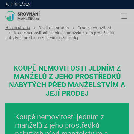
PŘIHLÁŠENÍ
Hlavní strana
Realitní poradna
Prodej nemovitosti
Koupě nemovitosti jedním z manželů z jeho prostředků
nabytých před manželstvím a její prodej
KOUPĚ NEMOVITOSTI JEDNÍM Z
MANŽELŮ Z JEHO PROSTŘEDKŮ
NABYTÝCH PŘED MANŽELSTVÍM A
JEJÍ PRODEJ
Koupě nemovitosti jedním z
manželů z jeho prostředků
nabytých před manželstvím a