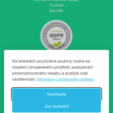
Cookies
Kontakt
Na stránkách používáme soubory cookie ke
zlepšení uživatelského prostředí, poskytování
personalizovaného obsahu a analýze naší
NAVIGACE
návštěvnosti.
Informace o zpracování cookies.
Hlavní strana
O projektu
Souhlasím
Chci top makléře
Profily makléřů a realitek
Průvodce prodejem
Jen nezbytné
Realitní poradna