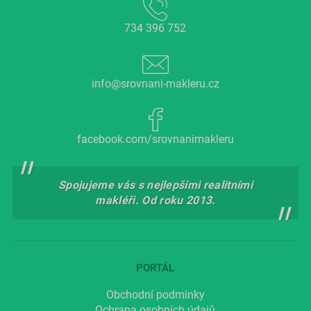
734 396 752
info@srovnani-makleru.cz
facebook.com/srovnanimakleru
Spojujeme vás s nejlepšími realitními
makléři. Od roku 2013.
PORTÁL
Obchodní podmínky
Ochrana osobních údajů