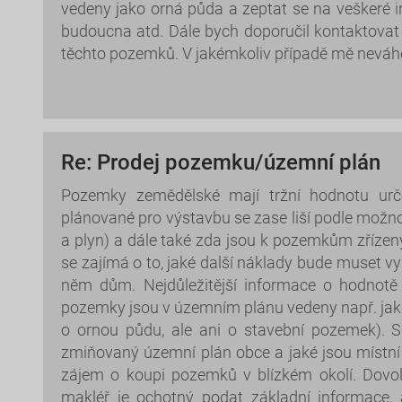
vedeny jako orná půda a zeptat se na veškeré i
budoucna atd. Dále bych doporučil kontaktovat z
těchto pozemků. V jakémkoliv případě mě neváhe
Re: Prodej pozemku/územní plán
Pozemky zemědělské mají tržní hodnotu ur
plánované pro výstavbu se zase liší podle možnost
a plyn) a dále také zda jsou k pozemkům zřízen
se zajímá o to, jaké další náklady bude muset v
něm dům. Nejdůležitější informace o hodno
pozemky jsou v územním plánu vedeny např. jako 
o ornou půdu, ale ani o stavební pozemek). Sh
zmiňovaný územní plán obce a jaké jsou místní r
zájem o koupi pozemků v blízkém okolí. Dovoluj
makléř je ochotný podat základní informace,