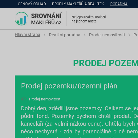
CENOVÝ ODHAD
PROFILY MAKLÉŘŮ A REALITEK
PORADNA
Hlavní strana
Realitní poradna
Prodej nemovitosti
Pr
PRODEJ POZEM
Prodej pozemku/územní plán
Prodej nemovitosti
Dobrý den, zdědili jsme pozemky. Celkem se je
půdní fond. Pozemky bychom chtěli prodat. Do
kanceláří (za velmi nízkou cenu). Chtěla bych
něco nechystá - zda by potenciálně o ně nemě