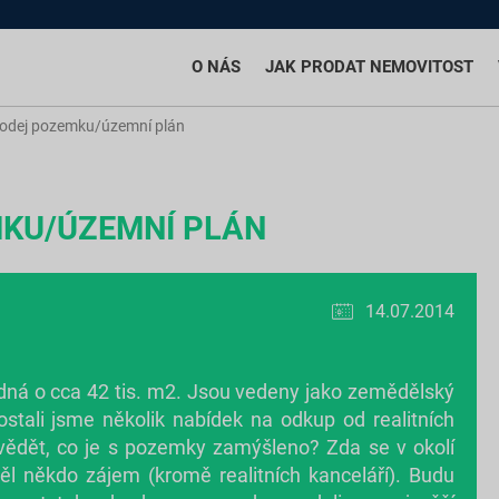
O NÁS
JAK PRODAT NEMOVITOST
odej pozemku/územní plán
KU/ÚZEMNÍ PLÁN
14.07.2014
dná o cca 42 tis. m2. Jsou vedeny jako zemědělský
stali jsme několik nabídek na odkup od realitních
 vědět, co je s pozemky zamýšleno? Zda se v okolí
l někdo zájem (kromě realitních kanceláří). Budu