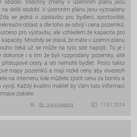
ité období. Všechny změny v územním plánu jsou
n na delší období. V územním plánu jsou vyznačeny
Zda se jedná o zástavbu pro bydlení, sportoviště,
ekreační oblast a dle toho se odvíjí i cena pozemků.
ba určeno pro výstavbu, ale vzhledem že kapacita pro
to kapacity. Mnohdy se stává, že máte v územní plánu
louho čeká už se může na tyto sítě napojit. To je i
se dokonce i s tím že byli rozprodány pozemky, sítě
 přístupové cesty a sítí nemohli bydlet. Proto takto
nové mapy pozemků a mají nízké ceny aby investoři
te na internetu, kde můžete zjistit cenu za bonitu a
 vyvíjí. Každý kvalitní makléř by Vám tuto informaci
ormace získáte.
Bc. Iva Kopecká
17.07.2014