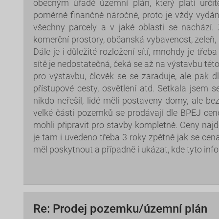
obecným úřadě územní plán, který platí urč
poměrně finančně náročné, proto je vždy vydá
všechny parcely a v jaké oblasti se nachází. 
komerční prostory, občanská vybavenost, zeleň, r
Dále je i důležité rozložení sítí, mnohdy je tře
sítě je nedostatečná, čeká se až na výstavbu té
pro výstavbu, člověk se se zaraduje, ale pak d
přístupové cesty, osvětlení atd. Setkala jsem 
nikdo neřešil, lidé měli postaveny domy, ale bez
velké části pozemků se prodávají dle BPEJ ce
mohli připravit pro stavby kompletně. Ceny najde
je tam i uvedeno třeba 3 roky zpětně jak se cena
měl poskytnout a případně i ukázat, kde tyto inf
Re: Prodej pozemku/územní plán