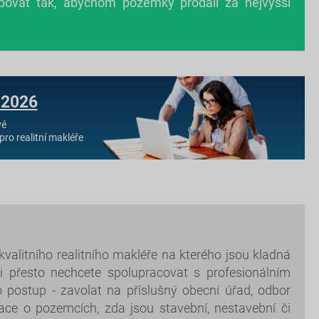
povat tak, abychom pozemky prodali za nejvyšší
 2026
vé
pro realitní makléře
kvalitního realitního makléře na kterého jsou kladná
i přesto nechcete spolupracovat s profesionálním
o postup - zavolat na příslušný obecní úřad, odbor
mace o pozemcích, zda jsou stavební, nestavební či