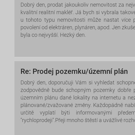
Dobrý den, prodat jakoukoliv nemovitost za ne
kvalitní realitní makléř. Já bych si vybrala tak
u tohoto typu nemovitosti může nastat více 
povolení od elektráren, plynáren, apod. Jen zkušen
byla co nejvyšší. Hezký den.
Re: Prodej pozemku/územní plán
Dobrý den, doporučuji Vám si vyhledat schopn
zodpovědně bude schopným pozemky dobře pr
územním plánu dané lokality na internetu a n
plánované/zvažované změny. Každopádně nabídk
určitě vyplatí býti informovanými pře
"rychloprodeji".Přeji mnoho štěstí a uvážlivé roz