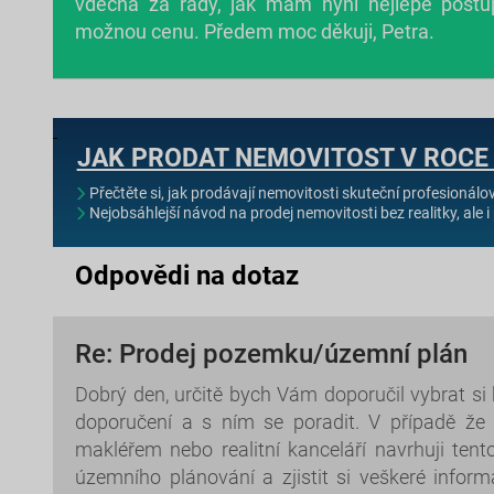
vděčná za rady, jak mám nyní nejlépe postu
možnou cenu. Předem moc děkuji, Petra.
JAK PRODAT NEMOVITOST V ROCE
Přečtěte si, jak prodávají nemovitosti skuteční profesionálo
Nejobsáhlejší návod na prodej nemovitosti bez realitky, ale i 
Odpovědi na dotaz
Re: Prodej pozemku/územní plán
Dobrý den, určitě bych Vám doporučil vybrat si 
doporučení a s ním se poradit. V případě že 
makléřem nebo realitní kanceláří navrhuji tent
územního plánování a zjistit si veškeré infor