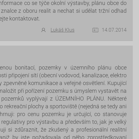
nformace co se týče okolní výstavby, plánu obce do
nalce z oboru realit a nechat si udělat tržní odhad
jte kontaktovat.
Lukáš Klus
14.07.2014
čenou bonitací, pozemky v územního plánu obce
i připojení sítí (obecní vodovod, kanalizace, elektro
y zpevněné komunikace a veřejné osvětlení. Kupující
ynaložit při pořízení pozemku s úmyslem vystavět na
tě pozemků vyplývají z ÚZEMNÍHO PLÁNU. Některé
rekreační plochy a sportoviště (nejedná se tedy ani
rnuji: pro cenu pozemku je určující, co stanovuje
egulativy pro výstavbu a především to, jak je velký
i si zdůraznit, že zkušený a profesionální realitní
 aniž by jste požadovala od něho zprostředkovaní