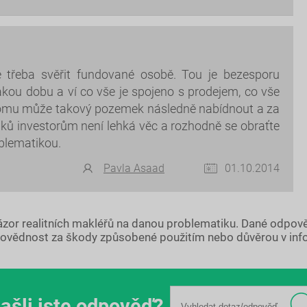
 třeba svěřit fundované osobě. Tou je bezesporu
akou dobu a ví co vše je spojeno s prodejem, co vše
a komu může takový pozemek následně nabídnout a za
ků investorům není lehká věc a rozhodně se obraťte
oblematikou.
Pavla Asaad
01.10.2014
názor realitních makléřů na danou problematiku. Dané odpov
ovědnost za škody způsobené použitím nebo důvěrou v inf
ašli jste odpověď?