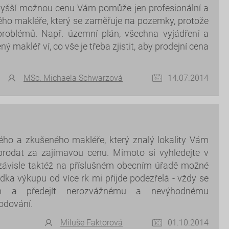
jvyšší možnou cenu Vám pomůže jen profesionální a
ového makléře, který se zaměřuje na pozemky, protože
problémů. Např. územní plán, všechna vyjádření a
ý makléř ví, co vše je třeba zjistit, aby prodejní cena
MSc. Michaela Schwarzová
14.07.2014
ého a zkušeného makléře, který znalý lokality Vám
odat za zajímavou cenu. Mimoto si vyhledejte v
ezávisle taktéž na příslušném obecním úřadě možné
a výkupu od více rk mi přijde podezřelá - vždy se
dem a předejít nerozvážnému a nevýhodnému
hodování.
Miluše Faktorová
01.10.2014