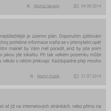
Michal Severín
04.08.2014
ejdůležitější je územní plán. Doporučím zjišťování
echny potřebné informace vraťte se v přemýšelní opět
alitní makléř by Vám měl poradit, aniž by jste sním
o jakou jde lokalitu. Při tak velkém pozemku může
ás někdo s něčím překvapí. Každopádně přeji mnoho
Martin Kubík
21.07.2014
í ať již na internetových stránkách, nebo přímo na