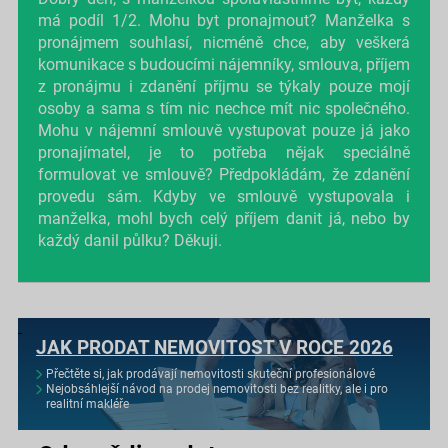
má podíl 1/2. Mohu byt pronajmout? Manželka s
pronájmem souhlasí, nicméně chce, aby veškerá
komunikace s budoucími nájemníky, smlouva, příjem
z pronájmu i zdanění příjmu se týkaly pouze mojí
osoby a sama s tím nic nechce mít nic společného.
Mohu v nájemní smlouvě vystupovat pouze já jako
pronajímatel, je to potřeba nějak speciálně
formulovat ve smlouvě? Předpokládám, že zdanění
provedu sám. Kdyby ve smlouvě vystupovala i
manželka, mohl bych celý příjem danit já, nebo by
každý danil půlku? Děkuji.
JAK PRODAT NEMOVITOST V ROCE 2026
Přečtěte si, jak prodávají nemovitosti skuteční profesionálové
Nejobsáhlejší návod na prodej nemovitosti bez realitky, ale i pro
realitní makléře