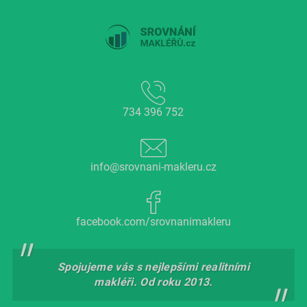
734 396 752
info@srovnani-makleru.cz
facebook.com/srovnanimakleru
Spojujeme vás s nejlepšími realitními
makléři. Od roku 2013.