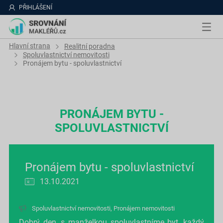
PŘIHLÁŠENÍ
Hlavní strana
Realitní poradna
Spoluvlastnictví nemovitosti
Pronájem bytu - spoluvlastnictví
PRONÁJEM BYTU -
SPOLUVLASTNICTVÍ
Pronájem bytu - spoluvlastnictví
13.10.2021
Spoluvlastnictví nemovitosti
,
Pronájem nemovitosti
Dobrý den, s manželkou spoluvlastníme byt, každý