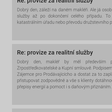
Re: provize za realitní služby
Dobrý den, záleží na daném makléři. Ale já oso
služby až po dokončení celého případu. T
katastrálním úřadu nebo převodu družstevního po
Re: provize za realitní služby
Dobrý den, makléř by měl především p
Zrpostředkovatelské a Kupní smlouvě. Podpisem
Zájemce pro Prodávajícícho a dostat za to zapl
přistupovat zodpovědně a vše s klienty dotáhnou
přepisy energií a pomoct i s daňovým přiznáním.