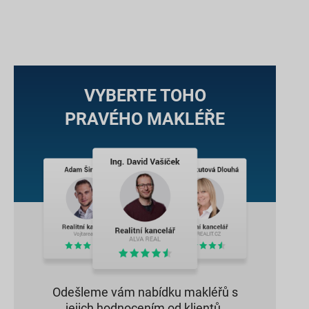
VYBERTE TOHO
PRAVÉHO MAKLÉŘE
Odešleme vám nabídku makléřů s
jejich hodnocením od klientů.