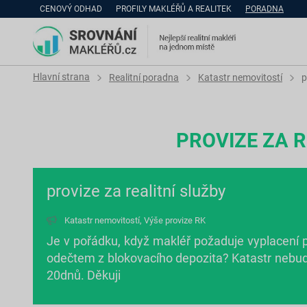
CENOVÝ ODHAD
PROFILY MAKLÉŘŮ A REALITEK
PORADNA
Hlavní strana
Realitní poradna
Katastr nemovitostí
p
PROVIZE ZA R
provize za realitní služby
Katastr nemovitostí
,
Výše provize RK
Je v pořádku, když makléř požaduje vyplacení
odečtem z blokovacího depozita? Katastr nebud
20dnů. Děkuji