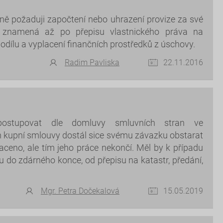
bně požaduji započtení nebo uhrazení provize za své
o znamená až po přepisu vlastnického práva na
dílu a vyplacení finančních prostředků z úschovy.
Radim Pavliska
22.11.2016
ostupovat dle domluvy smluvních stran ve
 kupní smlouvy dostál sice svému závazku obstarat
aceno, ale tím jeho práce nekončí. Měl by k případu
 do zdárného konce, od přepisu na katastr, předání,
Mgr. Petra Dočekalová
15.05.2019