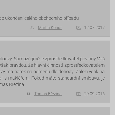
 po ukončení celého obchodního případu
Martin Kohut
12.07.2017
mlouvy. Samozřejmě je zprostředkovatel povinný Váš
však pravdou, že hlavní činnosti zprostředkovatelem
uvy má nárok na odměnu dle dohody. Záleží však na
sal s makléřem. Pokud máte standardní smlouvu, je
máš Březina
Tomáš Březina
29.09.2016