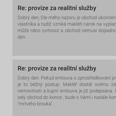
Re: provize za realitní služby
Dobrý den, Dle mého názoru je obchod ukončen
vlastníka a tudíž vzniká makléři nárok na vypla
může něco zvrtnout a obchod nemusí dopadno
den.
Re: provize za realitní služby
Dobrý den. Pokud smlouva o zprostředkování prod
je to běžný postup. Makléř dostál svému 
nemovitosti a kupní smlouva je již podepsána. Ny
celý obchod do konce , bude s Vámi i nadále kom
''mrtvého brouka''.