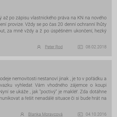
ý až po zápisu vlastnického práva na KN na nového
cení provize. Vždy se po čas 20 denní ochranní lhůty
ut, za mně vždy a ž po úspěšném ukončení, hezký
Peter Rod
08.02.2018
eje nemovitosti nestanoví jinak , je to v pořádku a
závazku vyhledat Vám vhodného zájemce o koupi
ní se ukáže , jak ''poctivý'' je makléř. Zda dotáhne
unikovat a řešit nenadálé situace či si bude hrát na
Blanka Moravcová
04.10.2016