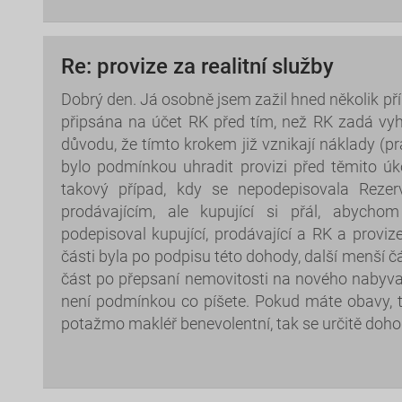
Re: provize za realitní služby
Dobrý den. Já osobně jsem zažil hned několik pří
připsána na účet RK před tím, než RK zadá vyh
důvodu, že tímto krokem již vznikají náklady (prá
bylo podmínkou uhradit provizi před těmito úko
takový případ, kdy se nepodepisovala Reze
prodávajícím, ale kupující si přál, abycho
podepisoval kupující, prodávající a RK a proviz
části byla po podpisu této dohody, další menší č
část po přepsaní nemovitosti na nového nabyvat
není podmínkou co píšete. Pokud máte obavy, 
potažmo makléř benevolentní, tak se určitě doh