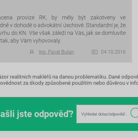
acena provize RK, by měly být zakotveny ve
adně v dohodě o advokátní úschově. Standardní je, že
hu do KN. Vše však záleží na Vás, jak se domluvíte
 tak, aby Vám vyhovovaly.
Ing. Pavel Bulan
04.10.2016
názor realitních makléřů na danou problematiku. Dané odpov
ovědnost za škody způsobené použitím nebo důvěrou v inf
ašli jste odpověď?