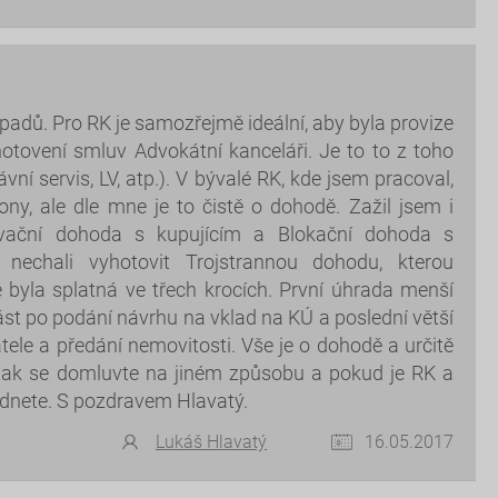
padů. Pro RK je samozřejmě ideální, aby byla provize
otovení smluv Advokátní kanceláři. Je to to z toho
vní servis, LV, atp.). V bývalé RK, kde jsem pracoval,
ny, ale dle mne je to čistě o dohodě. Zažil jsem i
rvační dohoda s kupujícím a Blokační dohoda s
m nechali vyhotovit Trojstrannou dohodu, kterou
e byla splatná ve třech krocích. První úhrada menší
ást po podání návrhu na vklad na KÚ a poslední větší
ele a předání nemovitosti. Vše je o dohodě a určitě
tak se domluvte na jiném způsobu a pokud je RK a
odnete. S pozdravem Hlavatý.
Lukáš Hlavatý
16.05.2017