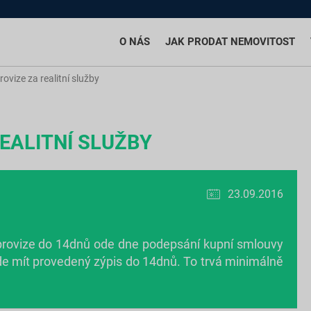
O NÁS
JAK PRODAT NEMOVITOST
rovize za realitní služby
EALITNÍ SLUŽBY
23.09.2016
 provize do 14dnů ode dne podepsání kupní smlouvy
e mít provedený zýpis do 14dnů. To trvá minimálně