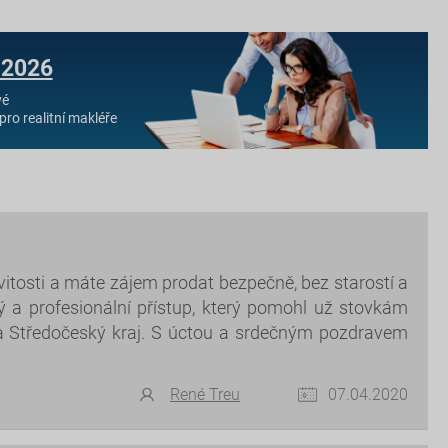
 2026
vé
pro realitní makléře
itosti a máte zájem prodat bezpečně, bez starostí a
ý a profesionální přístup, který pomohl už stovkám
a Středočeský kraj. S úctou a srdečným pozdravem
René Treu
07.04.2020