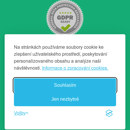
Na stránkách používáme soubory cookie ke
zlepšení uživatelského prostředí, poskytování
personalizovaného obsahu a analýze naší
NAVIGACE
návštěvnosti.
Informace o zpracování cookies.
Hlavní strana
O projektu
Souhlasím
Chci top makléře
Profily makléřů a realitek
Průvodce prodejem
Jen nezbytné
Realitní poradna
Realitní blog
Volby
© 2013 - 2026 Srovnání Makléřů.cz