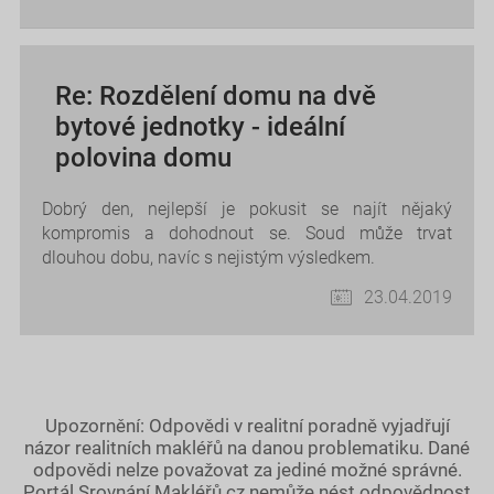
Re: Rozdělení domu na dvě
bytové jednotky - ideální
polovina domu
Dobrý den, nejlepší je pokusit se najít nějaký
kompromis a dohodnout se. Soud může trvat
dlouhou dobu, navíc s nejistým výsledkem.
23.04.2019
Upozornění: Odpovědi v realitní poradně vyjadřují
názor realitních makléřů na danou problematiku. Dané
odpovědi nelze považovat za jediné možné správné.
Portál Srovnání Makléřů.cz nemůže nést odpovědnost