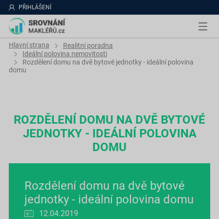
PŘIHLÁŠENÍ
Hlavní strana
Realitní poradna
Ideální polovina nemovitosti
Rozdělení domu na dvě bytové jednotky - ideální polovina
domu
ROZDĚLENÍ DOMU NA DVĚ BYTOVÉ
JEDNOTKY - IDEÁLNÍ POLOVINA
DOMU
Rozdělení domu na dvě bytové
jednotky - ideální polovina domu
12.04.2019