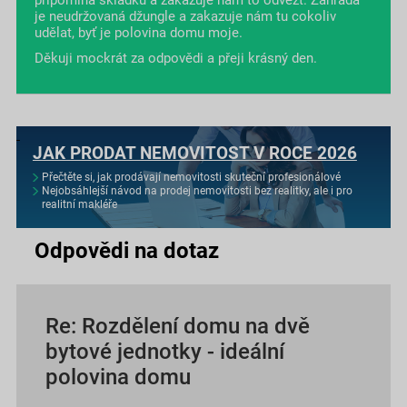
je neudržovaná džungle a zakazuje nám tu cokoliv
udělat, byť je polovina domu moje.
Děkuji mockrát za odpovědi a přeji krásný den.
JAK PRODAT NEMOVITOST V ROCE 2026
Přečtěte si, jak prodávají nemovitosti skuteční profesionálové
Nejobsáhlejší návod na prodej nemovitosti bez realitky, ale i pro
realitní makléře
Odpovědi na dotaz
Re: Rozdělení domu na dvě
bytové jednotky - ideální
polovina domu