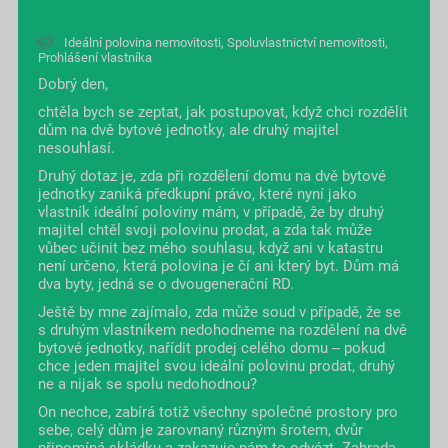
Ideální polovina nemovitosti
,
Spoluvlastnictví nemovitosti
,
Prohlášení vlastníka
Dobrý den,
chtěla bych se zeptat, jak postupovat, když chci rozdělit
dům na dvě bytové jednotky, ale druhý majitel
nesouhlasí.
Druhý dotaz je, zda při rozdělení domu na dvě bytové
jednotky zaniká předkupní právo, které nyní jako
vlastník ideální poloviny mám, v případě, že by druhý
majitel chtěl svoji polovinu prodat, a zda tak může
vůbec učinit bez mého souhlasu, když ani v katastru
není určeno, která polovina je čí ani který byt. Dům má
dva byty, jedná se o dvougenerační RD.
Ještě by mne zajímalo, zda může soud v případě, že se
s druhým vlastníkem nedohodneme na rozdělení na dvě
bytové jednotky, nařídit prodej celého domu -- pokud
chce jeden majitel svou ideální polovinu prodat, druhý
ne a nijak se spolu nedohodnou?
On nechce, zabírá totiž všechny společné prostory pro
sebe, celý dům je zarovnaný různým šrotem, dvůr
připomíná skládku a zakazuje nám to odvézt. Zahrada