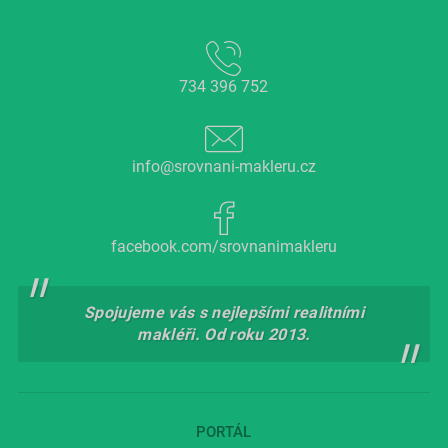
734 396 752
info@srovnani-makleru.cz
facebook.com/srovnanimakleru
Spojujeme vás s nejlepšími realitními
makléři. Od roku 2013.
PORTÁL