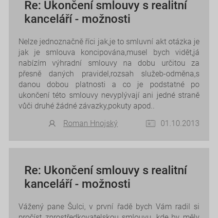
Re: Ukončení smlouvy s realitní
kanceláří - možnosti
Nelze jednoznačně říci jak,je to smluvní akt otázka je
jak je smlouva koncipována,musel bych vidět,já
nabízím výhradní smlouvy na dobu určitou za
přesně daných pravidel,rozsah služeb-odměna,s
danou dobou platnosti a co je podstatné po
ukončení této smlouvy nevyplývají ani jedné straně
vůči druhé žádné závazky,pokuty apod..
Roman Hnojský
01.10.2013
Re: Ukončení smlouvy s realitní
kanceláří - možnosti
Vážený pane Šulci, v první řadě bych Vám radil si
pročíst zprostředkovatelskou smlouvu, kde by měly