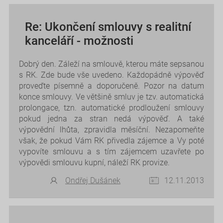
Re: Ukončení smlouvy s realitní
kanceláří - možnosti
Dobrý den. Záleží na smlouvě, kterou máte sepsanou
s RK. Zde bude vše uvedeno. Každopádně výpověď
proveďte písemně a doporučeně. Pozor na datum
konce smlouvy. Ve většině smluv je tzv. automatická
prolongace, tzn. automatické prodloužení smlouvy
pokud jedna za stran nedá výpověď. A také
výpovědní lhůta, zpravidla měsíční. Nezapomeňte
však, že pokud Vám RK přivedla zájemce a Vy poté
vypovíte smlouvu a s tím zájemcem uzavřete po
výpovědi smlouvu kupní, náleží RK provize.
Ondřej Dušánek
12.11.2013