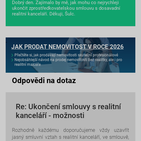
Dobrý den. Zajímalo by mě, jak mohu co nejrychleji
ukončit zprostředkovatelskou smlouvu s dosavadní
realitní kanceláří. Děkuji, Šulc.
JAK PRODAT NEMOVITOST V ROCE 2026
Přečtěte si, jak prodávají nemovitosti skuteční profesionálové
Nejobsáhlejší návod na prodej nemovitosti bez realitky, ale i pro
realitní makléře
Odpovědi na dotaz
Re: Ukončení smlouvy s realitní
kanceláří - možnosti
Rozhodně každému doporučujeme vždy uzavřít
jasný smluvní vztah s realitní kanceláří, ve smlouvě,