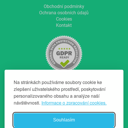
Obchodní podmínky
Ochrana osobních údajů
Cookies
Kontakt
Na stránkách používáme soubory cookie ke
zlepšení uživatelského prostředí, poskytování
personalizovaného obsahu a analýze naší
NAVIGACE
návštěvnosti.
Informace o zpracování cookies.
Hlavní strana
O projektu
Souhlasím
Chci top makléře
Profily makléřů a realitek