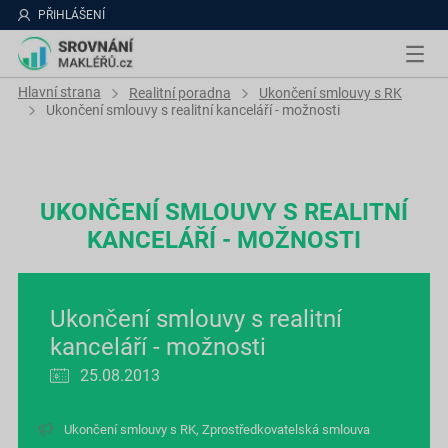
PŘIHLÁŠENÍ
Hlavní strana
Realitní poradna
Ukončení smlouvy s RK
Ukončení smlouvy s realitní kanceláří - možnosti
UKONČENÍ SMLOUVY S REALITNÍ
KANCELÁŘÍ - MOŽNOSTI
Ukončení smlouvy s realitní
kanceláří - možnosti
25.08.2013
Ukončení smlouvy s RK
,
Zprostředkovatelská smlouva