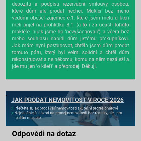
depozitu a podpisu rezervační smlouvy osobou,
které dům ale prodat nechci. Makléř bez mého
vědomí obešel zájemce č.1, které jsem měla a kteří
měli přijet na prohlídku 8.1. (a to i za účasti tohoto
makléře, nijak jsme ho 'nevyšachovali') a včera bez
mého souhlasu nabídl dům jistému překupníkovi.
Jak mám nyní postupovat, chtěla jsem dům prodat
tomuto páru, který byl velmi solidní a chtěl dům
rekonstruovat a ne někomu, komu na něm nezáleží a
jde mu jen 'o kšeft' a přeprodej. Děkuji.
JAK PRODAT NEMOVITOST V ROCE 2026
Přečtěte si, jak prodávají nemovitosti skuteční profesionálové
Nejobsáhlejší návod na prodej nemovitosti bez realitky, ale i pro
realitní makléře
Odpovědi na dotaz