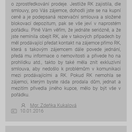
o zprostředkování prodeje. Jestliže RK zajistila, dle
smlouvy, pro Vás zájemce, dohodli jste se na kupní
ceně a je podepsaná rezervační smlouva a složené
blokovací depozitum, pak se vše jeví v naprostém
pořádku. Plně Vám věřím, že jednáte seriózně, a že
jste nemínila obejít RK, ale v takových případech by
měl prodávající předat kontakt na zájemce přímo RK,
která s takovým zájemcem dále povede jednání,
předá mu informace o nemovitosti a přivede ho na
prohlídku atd., takto by také měla znít exkluzívní
smlouva, aby nedošlo k problémům v komunikaci
mezi prodávajícími a RK. Pokud RK nemohla se
zájemci, kterým byste ráda prodala dům, jednat a
mezitím přivedla jiného kupce, mělo by být vše v
pořádku.
Mgr. Zdeňka Kukalová
10.01.2016