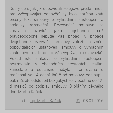
Dobrý den, jak již odpovídali kolegové přede mnou,
pro vyčerpávající odpověď by bylo potřeba znát
přesný text smlouvy o výhradním zastoupení a
smlouvy rezervační. Rezervační smlouva se
zpravidla uzavírá jako trojstranná, což
pravděpodobně nebude Váš případ. V případě
dvojstranné rezervační smlouvy záleží na znění
odpovídajících ustanovení smlouvy o výhradním
zastoupení a z toho pro Vás vyplývajících závazků.
Pokud jste smlouvu o výhradním zastoupení
neuzavírala v obchodních prostorách realitní
kanceláře a současně nebyla informována o
možnosti ve 14 denní lhůtě od smlouvy odstoupit,
pak můžete odstoupit bez jakýchkoliv postihů do 12-
ti měsíců od podpisu smlouvy. S přáním pěkného
dne. Martin Kaňok
Ing. Martin Kaňok
08.01.2016