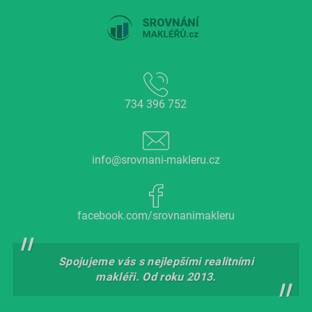
734 396 752
info@srovnani-makleru.cz
facebook.com/srovnanimakleru
Spojujeme vás s nejlepšími realitními
makléři. Od roku 2013.