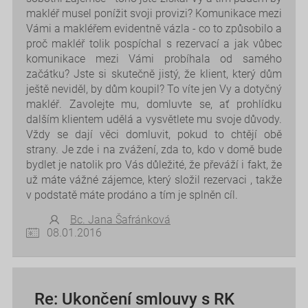
makléř musel ponížit svoji provizi? Komunikace mezi
Vámi a makléřem evidentně vázla - co to způsobilo a
proč makléř tolik pospíchal s rezervací a jak vůbec
komunikace mezi Vámi probíhala od samého
začátku? Jste si skutečně jistý, že klient, který dům
ještě neviděl, by dům koupil? To víte jen Vy a dotyčný
makléř. Zavolejte mu, domluvte se, ať prohlídku
dalším klientem udělá a vysvětlete mu svoje důvody.
Vždy se dají věci domluvit, pokud to chtějí obě
strany. Je zde i na zvážení, zda to, kdo v domě bude
bydlet je natolik pro Vás důležité, že převáží i fakt, že
už máte vážné zájemce, který složil rezervaci , takže
v podstatě máte prodáno a tím je splněn cíl.
Bc. Jana Šafránková
08.01.2016
Re: Ukončení smlouvy s RK