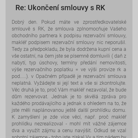
Re: Ukončení smlouvy s RK
Dobrý den. Pokud máte ve zprostředkovatelské
smlouvě s RK, že smlouva zplnomocňuje Vašeho
obchodního partnera k podpisu rezervační smlouvy,
makléř podpisem rezervační smlouvy nic neporušil.
Tedy za předpokladu, že byla dodržena kupní cena a
vše ostatní, na čem jste se písemně domluvili ( daň z
nabytí, typ úschovy, termíny předání nemovitosti,
výše rezervačního poplatku = ve výši provize rk a
pod.....). v Opačném případě je rezervační smlouva
neplatná. Vyžádejte si její text a vše si zkontrolujte.
Věc druhá je to, proč Vám makléř nezavolal, že bude
dům rezervovat. Jednak je to skvělá zpráva pro
každého prodávajícího a jednak s ohledem na to, že
jste měli naplánovanou ještě další prohlídku domu.
K zamyšlení je zde více věcí, např. proč makléř
prohlídku nezrealizoval - mohl mít vážné zájemce
dva a využít zájmu a cenu navýšit. Odkud se vzal
sobotní zájemce - toho jste získal Vy a tím pádem by