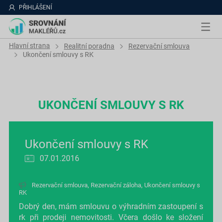
PŘIHLÁŠENÍ
Hlavní strana
Realitní poradna
Rezervační smlouva
Ukončení smlouvy s RK
UKONČENÍ SMLOUVY S RK
Ukončení smlouvy s RK
07.01.2016
Rezervační smlouva
,
Rezervační záloha
,
Ukončení smlouvy s
RK
Dobrý den, mám smlouvu o výhradním zastoupení s
rk při prodeji nemovitosti. Včera došlo ke složení