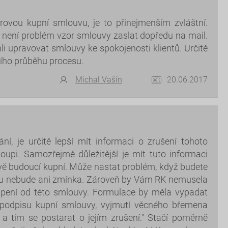
ovou kupní smlouvu, je to přinejmenším zvláštní.
s, není problém vzor smlouvy zaslat dopředu na mail.
 upravovat smlouvy ke spokojenosti klientů. Určitě
šího průběhu procesu.
Michal Vašín
20.06.2017
í, je určitě lepší mít informaci o zrušení tohoto
upi. Samozřejmě důležitější je mít tuto informaci
ě budoucí kupní. Může nastat problém, když budete
u nebude ani zmínka. Zároveň by Vám RK nemusela
toupení od této smlouvy. Formulace by měla vypadat
y podpisu kupní smlouvy, vyjmutí věcného břemena
 tím se postarat o jejím zrušení." Stačí poměrně