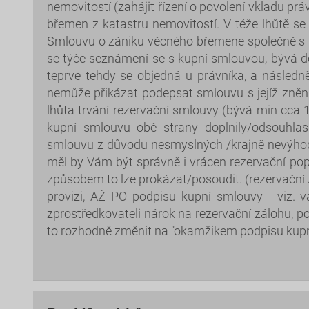
nemovitostí (zahájit řízení o povolení vkladu pr
břemen z katastru nemovitostí. V téže lhůtě se
Smlouvu o zániku věcného břemene společně s N
se týče seznámení se s kupní smlouvou, bývá do
teprve tehdy se objedná u právníka, a následn
nemůže přikázat podepsat smlouvu s jejíž znění
lhůta trvání rezervační smlouvy (bývá min cca 
kupní smlouvu obě strany doplnily/odsouhlas
smlouvu z důvodu nesmyslných /krajně nevýhod
měl by Vám být správně i vrácen rezervační popl
způsobem to lze prokázat/posoudit. (rezervační
provizi, AŽ PO podpisu kupní smlouvy - viz. v
zprostředkovateli nárok na rezervační zálohu, 
to rozhodně změnit na "okamžikem podpisu kupní