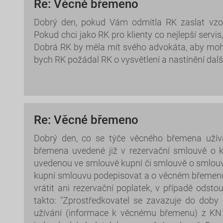
Re: Věcné břemeno
Dobrý den, pokud Vám odmítla RK zaslat vzor
Pokud chci jako RK pro klienty co nejlepší servi
Dobrá RK by měla mít svého advokáta, aby mohli
bych RK požádal RK o vysvětlení a nastínění dal
Re: Věcné břemeno
Dobrý den, co se týče věcného břemena užíván
břemena uvedené již v rezervační smlouvě o ko
uvedenou ve smlouvě kupní či smlouvě o smlouv
kupní smlouvu podepisovat a o věcném břemen
vrátit ani rezervační poplatek, v případě ods
takto: "Zprostředkovatel se zavazuje do dob
užívání (informace k věcnému břemenu) z KN a