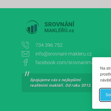
734 396 752
info@srovnani-makleru.cz
facebook.com/srovnanimakleru
Na st
prost
návšt
Spojujeme vás s nejlepšími
realitními makléři. Od roku 2013.
So