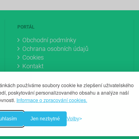
PORTÁL
Obchodní podmínky
Ochrana osobních údajů
Cookies
Kontakt
ránkách používáme soubory cookie ke zlepšení uživatelského
ředí, poskytování personalizovaného obsahu a analýze naší
ěvnosti.
Informace o zpracování cookies.
uhlasím
Jen nezbytné
Volby
© 2013 - 2026 Srovnání Makléřů.cz