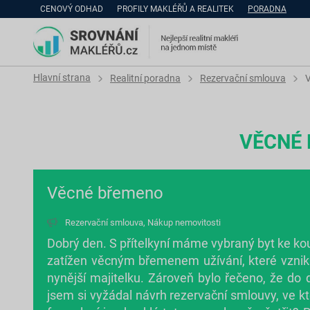
CENOVÝ ODHAD
PROFILY MAKLÉŘŮ A REALITEK
PORADNA
Hlavní strana
Realitní poradna
Rezervační smlouva
VĚCNÉ
Věcné břemeno
Rezervační smlouva
,
Nákup nemovitosti
Dobrý den. S přítelkyní máme vybraný byt ke koup
zatížen věcným břemenem užívání, které vzniklo
nynější majitelku. Zároveň bylo řečeno, že d
jsem si vyžádal návrh rezervační smlouvy, ve 