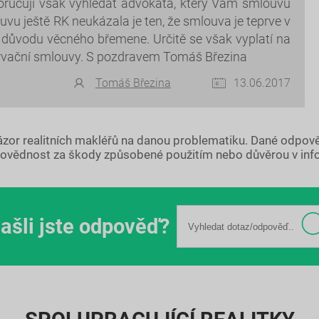
oručuji však vyhledat advokáta, který Vám smlouvu
vu ještě RK neukázala je ten, že smlouva je teprve v
z důvodu věcného břemene. Určitě se však vyplatí na
ervační smlouvy. S pozdravem Tomáš Březina
Tomáš Březina
13.06.2017
názor realitních makléřů na danou problematiku. Dané odpov
ovědnost za škody způsobené použitím nebo důvěrou v inf
ašli jste odpověď?