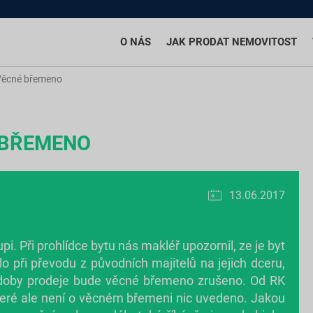
O NÁS
JAK PRODAT NEMOVITOST
Věcné břemeno
 BŘEMENO
13.06.2017
i. Při prohlídce bytu nás makléř upozornil, ze je byt
 při převodu z původních majitelů na jejich dceru,
o doby prodeje bude věcné břemeno zrušeno. Od RK
které ale není o věcném břemeni nic uvedeno. Jakou