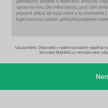
jednoduchý dodatek k rezervační smlouvě. Dop
upraví na míru. Dle mého názoru, proč Vám smlou
přípravě, jelikož se musí měnit a to minimálně 
kupní smlouvu počkat, ještě před podpisem rez
Upozornění: Odpovědi v realitní poradně vyjadřují 
Srovnání Makléřů.cz nemůže nést odp
Nen