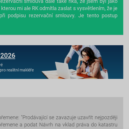
Rezervační smlouva dále také říká, že jsem byl jako
erou mi ale RK odmítla zaslat s vysvětlením, že je
ři podpisu rezervační smlouvy. Je tento postup
 2026
vé
pro realitní makléře
řemene: "Prodávající se zavazuje uzavřít nejpozději
ho břemene a podat Návrh na vklad práva do katastru