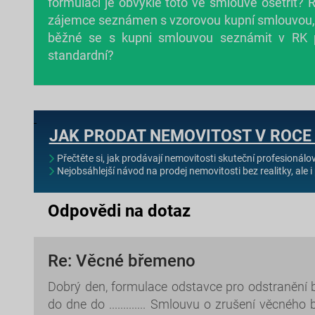
formulací je obvyklé toto ve smlouvě ošetřit? 
zájemce seznámen s vzorovou kupní smlouvou, kt
běžné se s kupni smlouvou seznámit v RK p
standardní?
JAK PRODAT NEMOVITOST V ROCE
Přečtěte si, jak prodávají nemovitosti skuteční profesionálo
Nejobsáhlejší návod na prodej nemovitosti bez realitky, ale i 
Odpovědi na dotaz
Re: Věcné břemeno
Dobrý den, formulace odstavce pro odstranění b
do dne do ............. Smlouvu o zrušení věcné