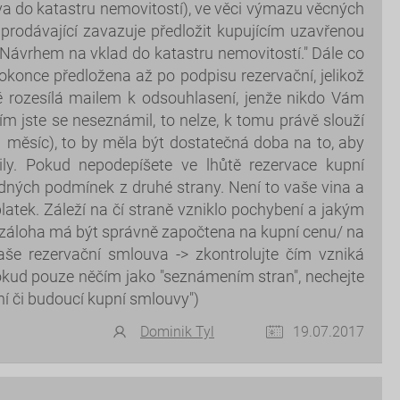
áva do katastru nemovitostí), ve věci výmazu věcných
 prodávající zavazuje předložit kupujícím uzavřenou
ávrhem na vklad do katastru nemovitostí." Dále co
konce předložena až po podpisu rezervační, jelikož
ě rozesílá mailem k odsouhlasení, jenže nikdo Vám
m jste se neseznámil, to nelze, k tomu právě slouží
1 měsíc), to by měla být dostatečná doba na to, aby
ily. Pokud nepodepíšete ve lhůtě rezervace kupní
ných podmínek z druhé strany. Není to vaše vina a
atek. Záleží na čí straně vzniklo pochybení a jakým
 záloha má být správně započtena na kupní cenu/ na
aše rezervační smlouva -> zkontrolujte čím vzniká
pokud pouze něčím jako "seznámením stran", nechejte
 či budoucí kupní smlouvy")
Dominik Tyl
19.07.2017