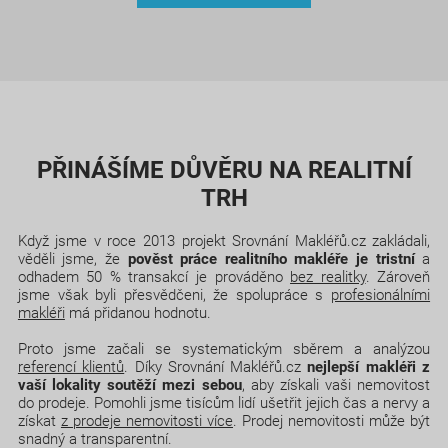
PŘINÁŠÍME DŮVĚRU NA REALITNÍ
TRH
Když jsme v roce 2013 projekt Srovnání Makléřů.cz zakládali,
věděli jsme, že
pověst práce realitního makléře je tristní
a
odhadem 50 % transakcí je prováděno
bez realitky
. Zároveň
jsme však byli přesvědčeni, že spolupráce s
profesionálními
makléři
má přidanou hodnotu.
Proto jsme začali se systematickým sběrem a analýzou
referencí klientů
. Díky Srovnání Makléřů.cz
nejlepší makléři z
vaší lokality soutěží mezi sebou
, aby získali vaši nemovitost
do prodeje. Pomohli jsme tisícům lidí ušetřit jejich čas a nervy a
získat
z prodeje nemovitosti více
. Prodej nemovitosti může být
snadný a transparentní.