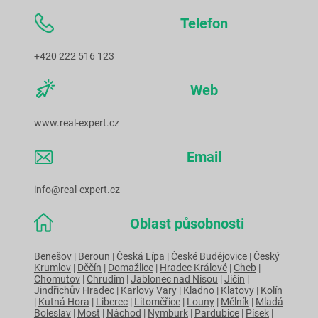
Telefon
+420 222 516 123
Web
www.real-expert.cz
Email
info@real-expert.cz
Oblast působnosti
Benešov
|
Beroun
|
Česká Lípa
|
České Budějovice
|
Český
Krumlov
|
Děčín
|
Domažlice
|
Hradec Králové
|
Cheb
|
Chomutov
|
Chrudim
|
Jablonec nad Nisou
|
Jičín
|
Jindřichův Hradec
|
Karlovy Vary
|
Kladno
|
Klatovy
|
Kolín
|
Kutná Hora
|
Liberec
|
Litoměřice
|
Louny
|
Mělník
|
Mladá
Boleslav
|
Most
|
Náchod
|
Nymburk
|
Pardubice
|
Písek
|