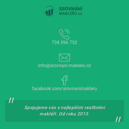
734 396 752
info@srovnani-makleru.cz
facebook.com/srovnanimakleru
Spojujeme vás s nejlepšími realitními
makléři. Od roku 2013.