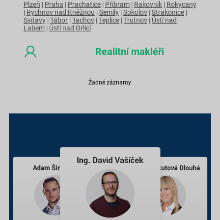
Plzeň
|
Praha
|
Prachatice
|
Příbram
|
Rakovník
|
Rokycany
|
Rychnov nad Kněžnou
|
Semily
|
Sokolov
|
Strakonice
|
Svitavy
|
Tábor
|
Tachov
|
Teplice
|
Trutnov
|
Ústí nad
Labem
|
Ústí nad Orlicí
Realitní makléři
Žadné záznamy