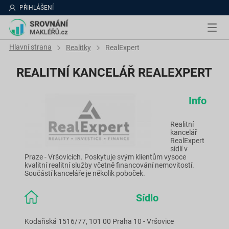
PŘIHLÁŠENÍ
Hlavní strana
Realitky
RealExpert
REALITNÍ KANCELÁŘ REALEXPERT
Info
Realitní
kancelář
RealExpert
sídlí v
Praze - Vršovicích. Poskytuje svým klientům vysoce
kvalitní realitní služby včetně financování nemovitostí.
Součástí kanceláře je několik poboček.
Sídlo
Kodaňská 1516/77, 101 00 Praha 10 - Vršovice