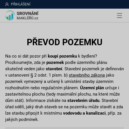
PŘIHLÁŠENÍ
PŘEVOD POZEMKU
Na co si dát pozor při
koupi pozemku
k bydlení?
Prozkoumejte, zda je
pozemek
podle územního plánu
skutečně veden jako
stavební
. Stavební pozemek je definován
v ustanovení § 2 odst. 1 písm. b)
stavebního zákona
jako
pozemek vymezený a určený k umístění stavby územním
rozhodnutím nebo regulačním plánem.
Územní plán
určuje i
zastavitelnou plochu (tedy maximální plochu, na které může
dům stát). Informace získáte na
stavebním úřadu
. Stavební
úřad sdělí, jaký druh staveb se na pozemku může stavět a zda
lze stavbu připojit k místnímu
vodovodu a kanalizaci
, příp. za
jakých podmínek.