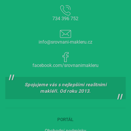
734 396 752
info@srovnani-makleru.cz
facebook.com/srovnanimakleru
Spojujeme vás s nejlepšími realitními
makléři. Od roku 2013.
PORTÁL
Obchodní podmínky