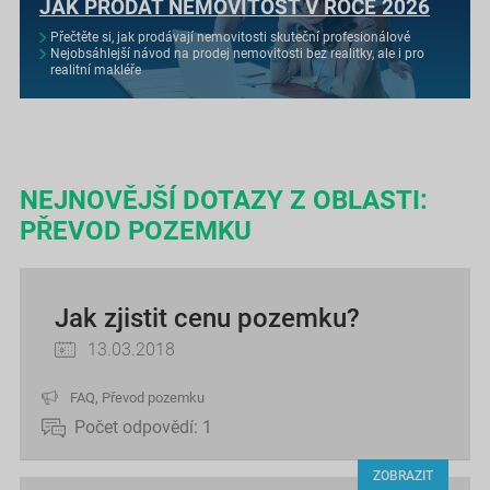
JAK PRODAT NEMOVITOST V ROCE 2026
Přečtěte si, jak prodávají nemovitosti skuteční profesionálové
Nejobsáhlejší návod na prodej nemovitosti bez realitky, ale i pro
realitní makléře
NEJNOVĚJŠÍ DOTAZY Z OBLASTI:
PŘEVOD POZEMKU
Jak zjistit cenu pozemku?
13.03.2018
FAQ
,
Převod pozemku
Počet odpovědí:
1
ZOBRAZIT