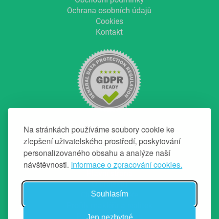
Ochrana osobních údajů
Cookies
Kontakt
Na stránkách používáme soubory cookie ke
zlepšení uživatelského prostředí, poskytování
personalizovaného obsahu a analýze naší
NAVIGACE
návštěvnosti.
Informace o zpracování cookies.
Hlavní strana
O projektu
Souhlasím
Chci top makléře
Profily makléřů a realitek
Průvodce prodejem
Jen nezbytné