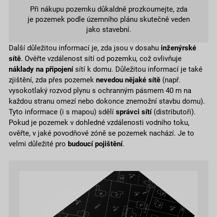
Při nákupu pozemku důkaldně prozkoumejte, zda
je pozemek podle územního plánu skutečně veden
jako stavební.
Další důležitou informací je, zda jsou v dosahu
inženýrské
sítě
. Ověřte vzdálenost sítí od pozemku, což ovlivňuje
náklady na připojení
sítí k domu. Důležitou informací je také
zjištění, zda přes pozemek
nevedou nějaké sítě
(např.
vysokotlaký rozvod plynu s ochranným pásmem 40 m na
každou stranu omezí nebo dokonce znemožní stavbu domu).
Tyto informace (i s mapou) sdělí
správci sítí
(distributoři).
Pokud je pozemek v dohledné vzdálenosti vodního toku,
ověřte, v jaké povodňové zóně se pozemek nachází. Je to
velmi důležité pro
budoucí pojištění
.