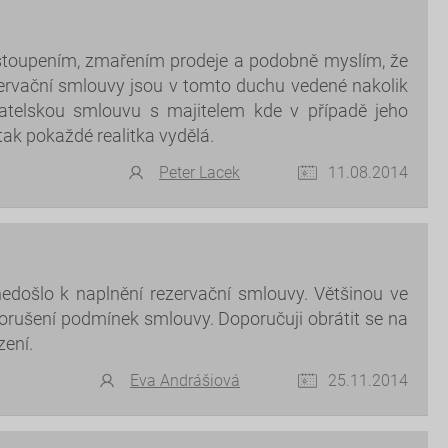
odstoupením, zmařením prodeje a podobně myslím, že
ervační smlouvy jsou v tomto duchu vedené nakolik
kovatelskou smlouvu s majitelem kde v případě jeho
tak pokaždé realitka vydělá.
Peter Lacek
11.08.2014
edošlo k naplnění rezervační smlouvy. Většinou ve
orušení podmínek smlouvy. Doporučuji obrátit se na
zení.
Eva Andrášiová
25.11.2014