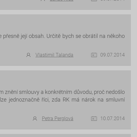
e přesně její obsah. Určitě bych se obrátil na někoho
Vlastimil Talanda
09.07.2014
tním znění smlouvy a konkrétním důvodu, proč nedošlo
elze jednoznačně říci, zda RK má nárok na smluvní
Petra Perglová
10.07.2014