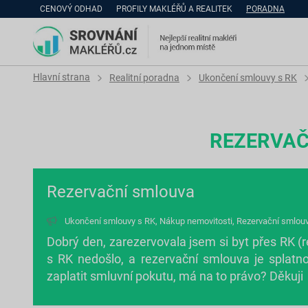
CENOVÝ ODHAD
PROFILY MAKLÉŘŮ A REALITEK
PORADNA
Hlavní strana
Realitní poradna
Ukončení smlouvy s RK
REZERVAČ
Rezervační smlouva
Ukončení smlouvy s RK
,
Nákup nemovitosti
,
Rezervační smlou
Dobrý den, zarezervovala jsem si byt přes RK (
s RK nedošlo, a rezervační smlouva je splatn
zaplatit smluvní pokutu, má na to právo? Děkuji