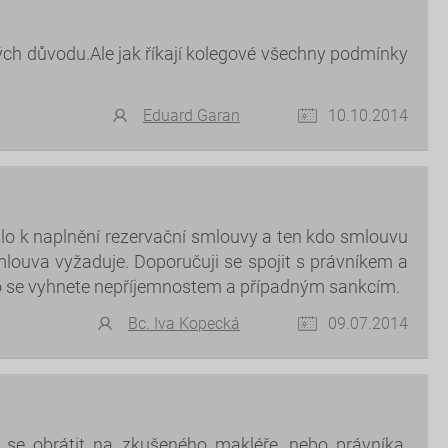
ých důvodu.Ale jak říkají kolegové všechny podmínky
Eduard Garan
10.10.2014
lo k naplnění rezervační smlouvy a ten kdo smlouvu
mlouva vyžaduje. Doporučuji se spojit s právníkem a
to se vyhnete nepříjemnostem a případným sankcím.
Bc. Iva Kopecká
09.07.2014
 se obrátit na zkušeného makléře, nebo právníka.