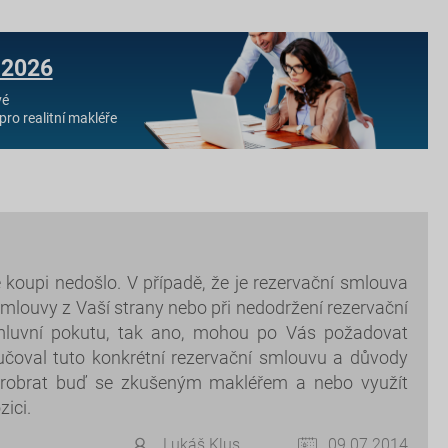
 2026
vé
pro realitní makléře
e koupi nedošlo. V případě, že je rezervační smlouva
smlouvy z Vaší strany nebo při nedodržení rezervační
smluvní pokutu, tak ano, mohou po Vás požadovat
čoval tuto konkrétní rezervační smlouvu a důvody
 probrat buď se zkušeným makléřem a nebo využít
ici.
Lukáš Klus
09.07.2014