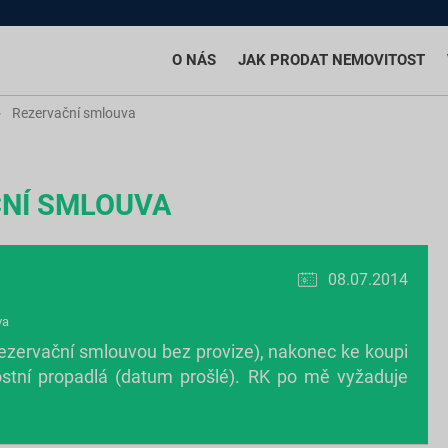
O NÁS
JAK PRODAT NEMOVITOST
Rezervační smlouva
NÍ SMLOUVA
08.07.2014
va
rezervační smlouvou bez provize), nakonec ke koupi
ostní propadlá (datum prošlé). RK po mě vyžaduje