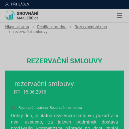
PŘIHLÁŠENÍ
Hlavní strana
Realitní poradna
Rezervační záloha
rezervační smlouvy
REZERVAČNÍ SMLOUVY
rezervační smlouvy
15.06.2015
Rezervační záloha
,
Rezervační smlouva
Dobrý den, je platná rezervační smlouva, pokud v ní
není uvedeno, za jakých podmínek dostává
prodávající kompenzace náhrady po dobu trvání