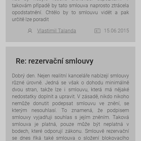
takovám případě by tato smlouva naprosto ztrácela
opodstatnění. Chtělo by to smlouvu vidět a pak
určitě lze poradit
Vlastimil Talanda
15.06.2015
Re: rezervační smlouvy
Dobrý den. Nejen realitní kanceláře nabízejí smlouvy
různé úrovně. Jedná se však o dohodu minimálně
dvou stran, takže lze i smlouvu, která má nějaké
nedostatky doplnit a upravit. V zásadě, nikdo nikoho
nemůže donutit podepsat smlouvu ve znění, se
kterým nesouhlasí. To znamená, že podpisem
smlouvy vyjadřuji souhlas s jejím zněním. Taková
smlouva je platná, pouze může být neplatná v
bodech, které odporují zákonu. Smlouvě rezervační
se dnes říká také smlouva o složení blokovacího