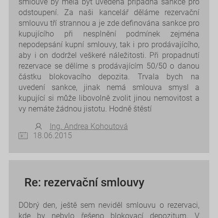
smlouvě by měla být uvedena případná sankce pro
odstoupení. Za naši kancelář děláme rezervační
smlouvu tří strannou a je zde definována sankce pro
kupujícího při nesplnění podmínek zejména
nepodepsání kupní smlouvy, tak i pro prodávajícího,
aby i on dodržel veškeré náležitosti. Při propadnutí
rezervace se dělíme s prodávajícím 50/50 o danou
částku blokovacího depozita. Trvala bych na
uvedení sankce, jinak nemá smlouva smysl a
kupující si může libovolně zvolit jinou nemovitost a
vy nemáte žádnou jistotu. Hodně štěstí
Ing. Andrea Kohoutová
18.06.2015
Re: rezervační smlouvy
DObrý den, ještě sem neviděl smlouvu o rezervaci,
kde by nebylo řešeno blokovací depozitum. V