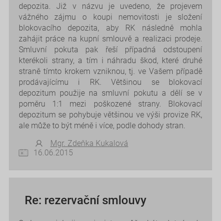
depozita. Již v názvu je uvedeno, že projevem
vážného zájmu o koupi nemovitosti je složení
blokovacího depozita, aby RK následně mohla
zahájit práce na kupní smlouvě a realizaci prodeje.
Smluvní pokuta pak řeší případná odstoupení
kterékoli strany, a tím i náhradu škod, které druhé
straně tímto krokem vzniknou, tj. ve Vašem případě
prodávajícímu i RK. Většinou se blokovací
depozitum použije na smluvní pokutu a dělí se v
poměru 1:1 mezi poškozené strany. Blokovací
depozitum se pohybuje většinou ve výši provize RK,
ale může to být méně i více, podle dohody stran.
Mgr. Zdeňka Kukalová
16.06.2015
Re: rezervační smlouvy