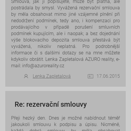
Smlouva, jak ji popisujete, může být platná, ale
postrádala by smysl. Vyvážená rezervační smlouva
by měla obsahovat mimo jiné vzájemné plnění při
nedodržení podmínek, tedy ano, i kompenzaci pro
prodávajícího v případě porušení smluvních
podmínek kupujícím, ale i naopak; a bez dojednání
výše blokovacího depozita smlouva přestává být
vyvážená, nikoliv neplatná. Pro podrobnější
informace či s dalšími dotazy se na mne můžete
kdykoliv obrátit. Lenka Zapletalová AZURO reality, e-
mail: info@azuroreality.cz
Lenka Zapletalová
17.06.2015
Re: rezervační smlouvy
Přeji hezký den. Dnes je možné nabídnout téměř
jakoukoli smlouvu k podpisu a úpisu. Nicméně,
každá dobrá smlouvy by měla obsahovat