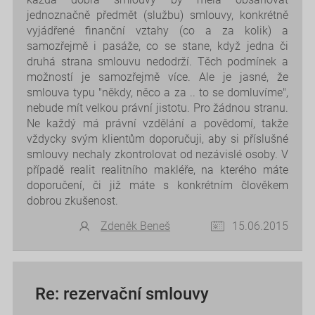
jednoznačně předmět (službu) smlouvy, konkrétně
vyjádřené finanční vztahy (co a za kolik) a
samozřejmě i pasáže, co se stane, když jedna či
druhá strana smlouvu nedodrží. Těch podmínek a
možností je samozřejmě více. Ale je jasné, že
smlouva typu "někdy, něco a za .. to se domluvíme",
nebude mít velkou právní jistotu. Pro žádnou stranu.
Ne každý má právní vzdělání a povědomí, takže
vždycky svým klientům doporučuji, aby si příslušné
smlouvy nechaly zkontrolovat od nezávislé osoby. V
případě realit realitního makléře, na kterého máte
doporučení, či již máte s konkrétním člověkem
dobrou zkušenost.
Zdeněk Beneš
15.06.2015
Re: rezervační smlouvy