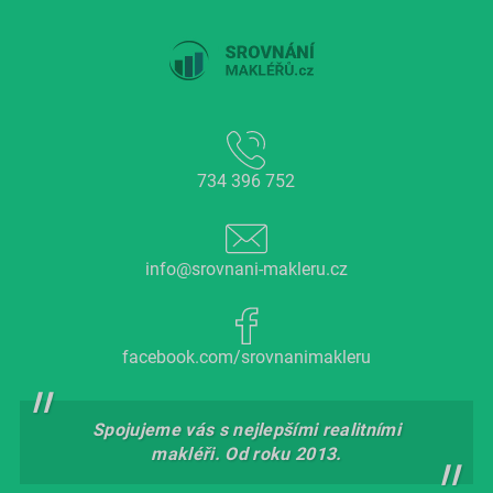
734 396 752
info@srovnani-makleru.cz
facebook.com/srovnanimakleru
Spojujeme vás s nejlepšími realitními
makléři. Od roku 2013.