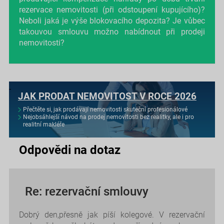
rezervace nemovitosti (při odstoupení kupujícího)?
Neboli jaká je výše blokovacího depozita? Je vůbec
takouvou smlouvu možno nabídnout při prodeji
nemovitosti?
JAK PRODAT NEMOVITOST V ROCE 2026
Přečtěte si, jak prodávají nemovitosti skuteční profesionálové
Nejobsáhlejší návod na prodej nemovitosti bez realitky, ale i pro
realitní makléře
Odpovědi na dotaz
Re: rezervační smlouvy
Dobrý den,přesně jak píší kolegové. V rezervační