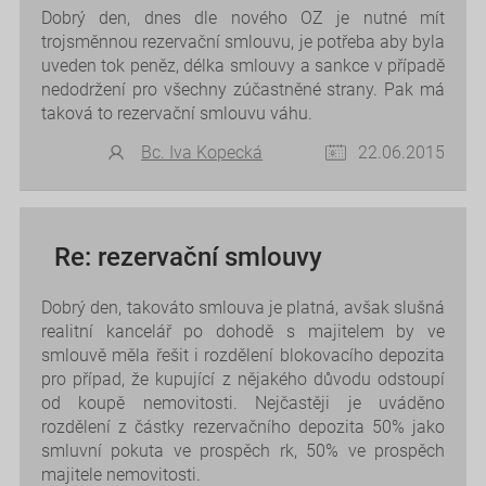
Dobrý den, dnes dle nového OZ je nutné mít
trojsměnnou rezervační smlouvu, je potřeba aby byla
uveden tok peněz, délka smlouvy a sankce v případě
nedodržení pro všechny zúčastněné strany. Pak má
taková to rezervační smlouvu váhu.
Bc. Iva Kopecká
22.06.2015
Re: rezervační smlouvy
Dobrý den, takováto smlouva je platná, avšak slušná
realitní kancelář po dohodě s majitelem by ve
smlouvě měla řešit i rozdělení blokovacího depozita
pro případ, že kupující z nějakého důvodu odstoupí
od koupě nemovitosti. Nejčastěji je uváděno
rozdělení z částky rezervačního depozita 50% jako
smluvní pokuta ve prospěch rk, 50% ve prospěch
majitele nemovitosti.