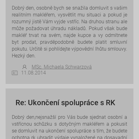
Dobrý den, osobně bych se snažila domluvit s vašim
realitním makléřem, vysvětlit mu situaci a pokud je
rozumný jistě Vám vyjde vstříc. Na druhou stranu ale
může požadovat úhradu nákladů. Pokud však bude
makléř trvat na svém, najde kupce a vy odmítnete
byt prodat, pravděpodobně budete platit smluvní
pokutu. Určitě si pohlídejte výpovědní lhůtu smlouvy.
Hezký den.
MSc. Michaela Schwarzová
11.08.2014
Re: Ukončení spolupráce s RK
Dobrý den,nejsnažší pro Vás bude sjednat osobní a
vstřícnou schůzku s dotyčným makléřem a pokusit
se domluvit na ukončení spolupráce s tím, že budete
ochotna rk uhradit výdaje vynaložené na dosavadní