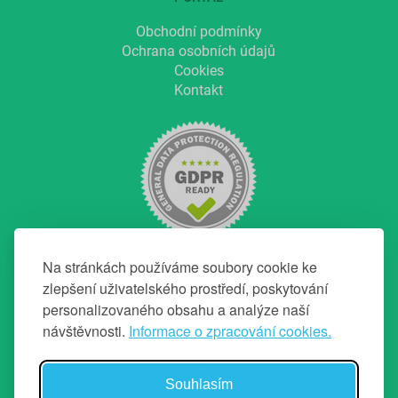
Obchodní podmínky
Ochrana osobních údajů
Cookies
Kontakt
Na stránkách používáme soubory cookie ke
zlepšení uživatelského prostředí, poskytování
personalizovaného obsahu a analýze naší
NAVIGACE
návštěvnosti.
Informace o zpracování cookies.
Hlavní strana
O projektu
Souhlasím
Chci top makléře