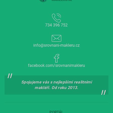
734 396 752
info@srovnani-makleru.cz
facebook.com/srovnanimakleru
Spojujeme vás s nejlepšími realitními
makléři. Od roku 2013.
PORTÁL