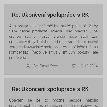
Re: Ukončení spolupráce s RK
Ano, pokud je solidní, měl by makléř pochopit, že by
Vám neměl prodávat "střechu nad hlavou"..., na
druhou stranu každá sranda něco stojí tzn.
doporučoval bych dohodu obou stran a to ukončení
zprostředkovatelské smlouvy a Vy nabídněte určitou
kompenzaci (něco ve smyslu smluvní pokuty), ale
přiměřeně...
Bc. Pavel Švec
10.12.2014
Re: Ukončení spolupráce s RK
Obávám se že to možné nebude nakolik
pravděpodobně došlo k zahájení plnění smlouvy. To,