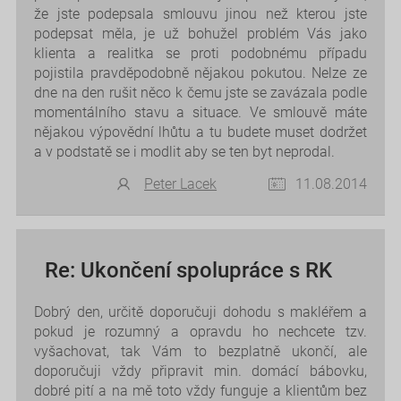
že jste podepsala smlouvu jinou než kterou jste
podepsat měla, je už bohužel problém Vás jako
klienta a realitka se proti podobnému případu
pojistila pravděpodobně nějakou pokutou. Nelze ze
dne na den rušit něco k čemu jste se zavázala podle
momentálního stavu a situace. Ve smlouvě máte
nějakou výpovědní lhůtu a tu budete muset dodržet
a v podstatě se i modlit aby se ten byt neprodal.
Peter Lacek
11.08.2014
Re: Ukončení spolupráce s RK
Dobrý den, určitě doporučuji dohodu s makléřem a
pokud je rozumný a opravdu ho nechcete tzv.
vyšachovat, tak Vám to bezplatně ukončí, ale
doporučuji vždy připravit min. domácí bábovku,
dobré pití a na mě toto vždy funguje a klientům bez