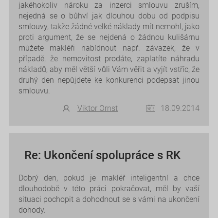
jakéhokoliv nároku za inzerci smlouvu zruším,
nejedná se o bůhví jak dlouhou dobu od podpisu
smlouvy, takže žádné velké náklady mít nemohl, jako
proti argument, že se nejdená o žádnou kulišárnu
můžete makléři nabídnout např. závazek, že v
případě, že nemovitost prodáte, zaplatíte náhradu
nákladů, aby měl větší vůli Vám věřit a vyjít vstříc, že
druhý den nepůjdete ke konkurenci podepsat jinou
smlouvu.
Viktor Ornst
18.09.2014
Re: Ukončení spolupráce s RK
Dobrý den, pokud je makléř inteligentní a chce
dlouhodobě v této práci pokračovat, měl by vaší
situaci pochopit a dohodnout se s vámi na ukončení
dohody.