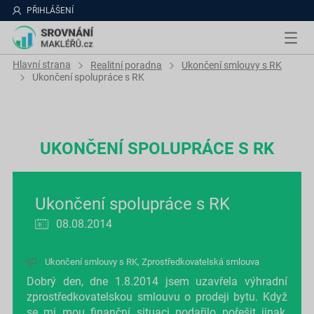
PŘIHLÁŠENÍ
Hlavní strana
Realitní poradna
Ukončení smlouvy s RK
Ukončení spolupráce s RK
UKONČENÍ SPOLUPRÁCE S RK
Ukončení spolupráce s RK
08.08.2014
Ukončení smlouvy s RK
,
Zprostředkovatelská smlouva
Dobrý den, dne 1.8.2014 jsem uzavřela výhradní
zprostředkovatelskou smlouvu o prodeji bytu. Když
se mi mou finanční situaci podařilo pořešit jinak,