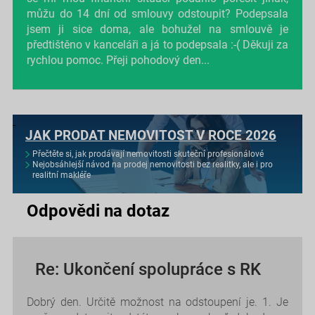
můžu do 14 dní od smlouvy odstoupit? Podepsala
jsem ji sice doma, ale bohužel na smlouvě je
předtištěno v kanceláři a já to podepsala :-( Děkuji za
rychlou pomoc. Přeji pohodový den...
JAK PRODAT NEMOVITOST V ROCE 2026
Přečtěte si, jak prodávají nemovitosti skuteční profesionálové
Nejobsáhlejší návod na prodej nemovitosti bez realitky, ale i pro
realitní makléře
Odpovědi na dotaz
Re: Ukončení spolupráce s RK
Dobrý den. Určitě možnost na odstoupení je. 1. Je