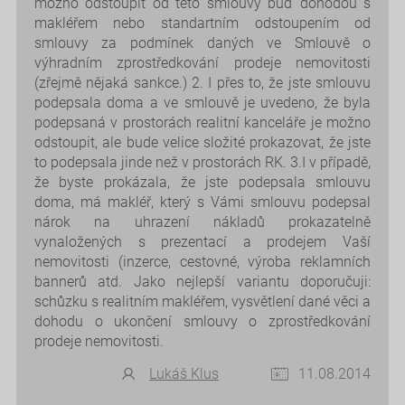
možno odstoupit od této smlouvy buď dohodou s
makléřem nebo standartním odstoupením od
smlouvy za podmínek daných ve Smlouvě o
výhradním zprostředkování prodeje nemovitosti
(zřejmě nějaká sankce.) 2. I přes to, že jste smlouvu
podepsala doma a ve smlouvě je uvedeno, že byla
podepsaná v prostorách realitní kanceláře je možno
odstoupit, ale bude velice složité prokazovat, že jste
to podepsala jinde než v prostorách RK. 3.I v případě,
že byste prokázala, že jste podepsala smlouvu
doma, má makléř, který s Vámi smlouvu podepsal
nárok na uhrazení nákladů prokazatelně
vynaložených s prezentací a prodejem Vaší
nemovitosti (inzerce, cestovné, výroba reklamních
bannerů atd. Jako nejlepší variantu doporučuji:
schůzku s realitním makléřem, vysvětlení dané věci a
dohodu o ukončení smlouvy o zprostředkování
prodeje nemovitosti.
Lukáš Klus
11.08.2014