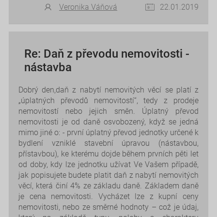
Veronika Váňová
22.01.2019
Re: Daň z převodu nemovitosti -
nástavba
Dobrý den,daň z nabytí nemovitých věcí se platí z
„úplatných převodů nemovitostí“, tedy z prodeje
nemovitostí nebo jejich směn. Úplatný převod
nemovitosti je od daně osvobozený, když se jedná
mimo jiné o: - první úplatný převod jednotky určené k
bydlení vzniklé stavební úpravou (nástavbou,
přístavbou), ke kterému dojde během prvních pěti let
od doby, kdy lze jednotku užívat Ve Vašem případě,
jak popisujete budete platit daň z nabytí nemovitých
věcí, která činí 4% ze základu daně. Základem daně
je cena nemovitosti. Vycházet lze z kupní ceny
nemovitosti, nebo ze směrné hodnoty – což je údaj,