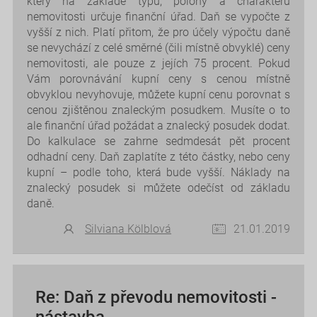
který na základě typu, polohy a charakteru
nemovitosti určuje finanční úřad. Daň se vypočte z
vyšší z nich. Platí přitom, že pro účely výpočtu daně
se nevychází z celé směrné (čili místně obvyklé) ceny
nemovitosti, ale pouze z jejích 75 procent. Pokud
Vám porovnávání kupní ceny s cenou místně
obvyklou nevyhovuje, můžete kupní cenu porovnat s
cenou zjištěnou znaleckým posudkem. Musíte o to
ale finanční úřad požádat a znalecký posudek dodat.
Do kalkulace se zahrne sedmdesát pět procent
odhadní ceny. Daň zaplatíte z této částky, nebo ceny
kupní – podle toho, která bude vyšší. Náklady na
znalecký posudek si můžete odečíst od základu
daně.
Silviana Kölblová
21.01.2019
Re: Daň z převodu nemovitosti -
nástavba