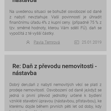
Na uvedenou situaci se bohužel osvobozeí od daně
z nabytí nevztahuje. Vaší povinností je úhradit
finančnímu úřadu 4% z kupní ceny. (případně 75 % z
tzv. směrné hodnoty, kterou Vám sdělí FÚ). daň se
vypočítá z té vyšší částky.
Pavla Temrová
25.01.2019
Re: Daň z převodu nemovitosti -
nástavba
Dobrý den,daň z nabytí nemovitých věcí se platí z
prodeje nemovitostí. Osvobození od daně je,když se
jedná o první převod jednotky určené k bydlení
vzniklé stavební úpravou (nástavbou, přístavbou), ke
kterému dojde během prvních pěti let od doby, kdy