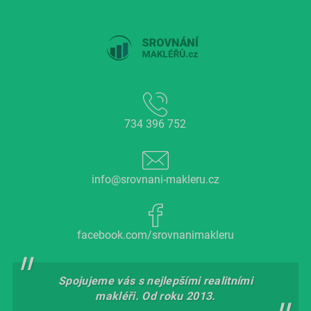
734 396 752
info@srovnani-makleru.cz
facebook.com/srovnanimakleru
Spojujeme vás s nejlepšími realitními
makléři. Od roku 2013.