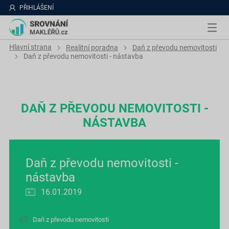
PŘIHLÁŠENÍ
Hlavní strana
Realitní poradna
Daň z převodu nemovitosti
Daň z převodu nemovitosti - nástavba
DAŇ Z PŘEVODU NEMOVITOSTI -
NÁSTAVBA
Daň z převodu nemovitosti -
nástavba
16.01.2019
Daň z převodu nemovitosti