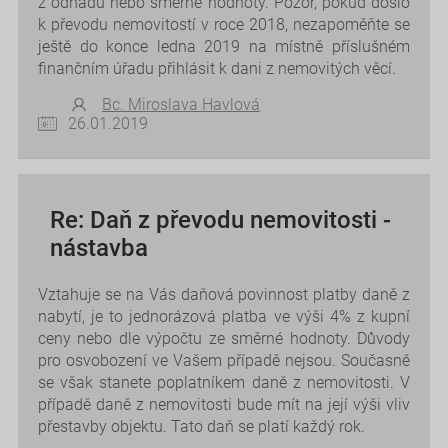
z odhadu nebo směrné hodnoty. Pozor, pokud došlo
k převodu nemovitostí v roce 2018, nezapoměňte se
ještě do konce ledna 2019 na místně příslušném
finančním úřadu přihlásit k dani z nemovitých věcí.
Bc. Miroslava Havlová
26.01.2019
Re: Daň z převodu nemovitosti -
nástavba
Vztahuje se na Vás daňová povinnost platby daně z
nabytí, je to jednorázová platba ve výši 4% z kupní
ceny nebo dle výpočtu ze směrné hodnoty. Důvody
pro osvobození ve Vašem případě nejsou. Současně
se však stanete poplatníkem daně z nemovitosti. V
případě daně z nemovitosti bude mít na její výši vliv
přestavby objektu. Tato daň se platí každý rok.