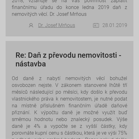
2018, vztahuje se na Vás povinnost zaplatit
finančnímu úřadu do konce ledna 2019 daň z
nemovitých věcí. Dr. Josef Mrňous
Dr. Josef Mrňous
28.01.2019
Re: Daň z převodu nemovitosti -
nástavba
Od daně z nabytí nemovitých věcí bohužel
osvobozen nejste. V zákonem stanovené lhůtě tří
měsíců následující po měsíci, kdy došlo k převodu
vlastnického práva k nemovitostem, je nutné podat
na místně příslušném finančním úřadě daňové
přiznání. K výpočtu daně je možné využít buď
směrnou hodnotu nebo znalecký posudek. Výše
daně je 4% a vypočte se z vyšší částky, kdy
porovnáte kupní cenu s částkou, která je ve výši 75%