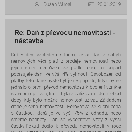
Dušan Városi
28.01.2019
Re: Daň z převodu nemovitosti -
nástavba
Dobrý den, vzhledem k tomu, že se daň z nabytí
nemovitých věcí platí z prodeje nemovitostí nebo
jejich směn, nemůžete se podle toho, jak případ
popisujete dani ve výši 4% vyhnout. Osvobozen od
platby této daně byste byl jen v případě, když by se
jednalo o první převod nemovitosti k bydlení vzniklé
stavební úpravou, která byla zrealizována do 5 let od
doby, kdy bylo možné nemovitost užívat. Základem
daně je cena nemovitosti. Porovnává se kupní cena
s částkou, která je ve výši 75% z odhadu, nebo
směrné hodnoty. Daň se vypočítává vždy z vyšší
částky.Pokud došlo k převodu nemovitostí v roce